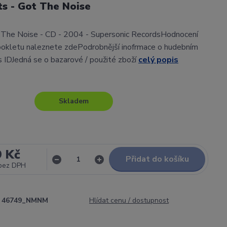
s - Got The Noise
 The Noise - CD - 2004 - Supersonic RecordsHodnocení
ookletu naleznete zdePodrobnější inofrmace o hudebním
gs IDJedná se o bazarové / použité zboží
celý popis
Skladem
9 Kč
Přidat do košíku
bez DPH
46749_NMNM
Hlídat cenu / dostupnost