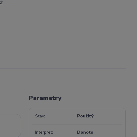
ch
Parametry
Stav
Použitý
Interpret
Donots