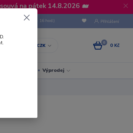
osouvá na pátek 14.8.2026 🐋
 736 293
(Po-Pá, 8 - 16 hod.)
Přihlášení
D.
t.
0
0 Kč
CZK
Obaly
Výprodej