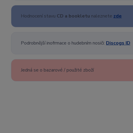
Hodnocení stavu
CD a bookletu
naleznete
zde
Podrobnější inofrmace o hudebním nosiči:
Discogs ID
Jedná se o bazarové / použité zboží