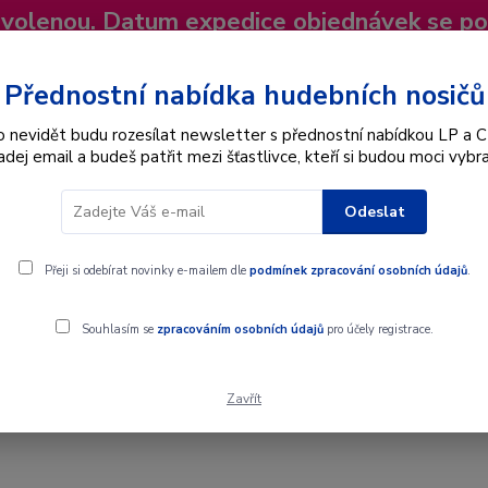
dovolenou. Datum expedice objednávek se p
niky
Nevíte si rady? Zavolejte.
+420 725
Více
Přednostní nabídka hudebních nosičů
o nevidět budu rozesílat newsletter s přednostní nabídkou LP a C
adej email a budeš patřit mezi šťastlivce, kteří si budou moci vybra
Hledat
Odeslat
Interpret
Karel Gott
Dárkové poukazy
Přeji si odebírat novinky e-mailem dle
podmínek zpracování osobních údajů
.
Souhlasím se
zpracováním osobních údajů
pro účely registrace.
Zavřít