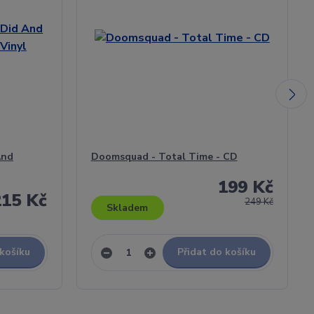
And
Doomsquad - Total Time - CD
199 Kč
215 Kč
249 Kč
Skladem
 košíku
Přidat do košíku