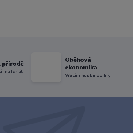
Oběhová
 přírodě
ekonomika
cí materiál
Vracím hudbu do hry