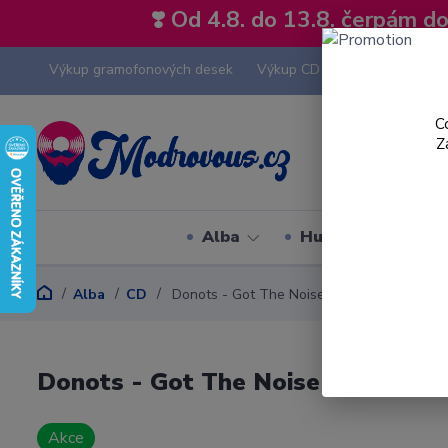
❣️ Od 4.8. do 13.8. čerpám 
Výkup gramofonových desek
Výkup CD
Výkup hi-fi tech
C
Z
Alba
Hudební styly
Alba
CD
Donots - Got The Noise - CD
Donots - Got The Noise - CD
Akce