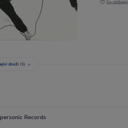
Do oblíbený
jící zboží
5
upersonic Records