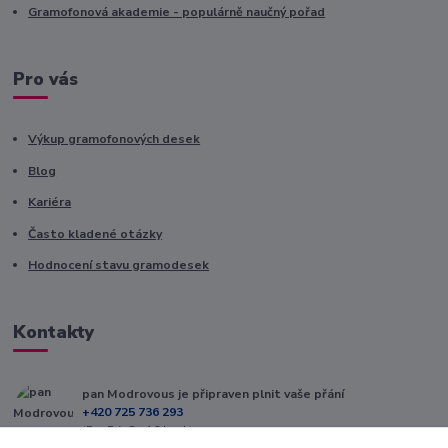
Gramofonová akademie - populárně naučný pořad
Pro vás
Výkup gramofonových desek
Blog
Kariéra
Často kladené otázky
Hodnocení stavu gramodesek
Kontakty
pan Modrovous je připraven plnit vaše přání
+420 725 736 293
(Po-Pá, 8 - 16 hod.)