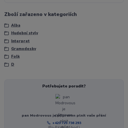
Zboží zařazeno v kategoriích
Alba
Hudební styly
Interpret
Gramodesky
Folk
D
Potřebujete poradit?
pan Modrovous je připraven plnit vaše přání
+420 725 736 293
(Po-Pá, 8 - 16 hod.)