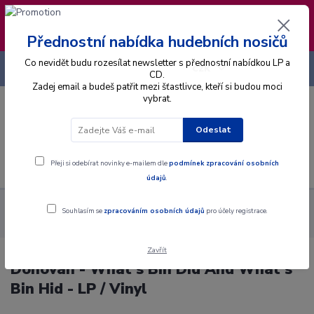
❣️ Od 4.8. do 13.8. čerpám dovolenou. Datum
expedice objednávek se posouvá na pátek
14.8.2026 🐋
Přednostní nabídka hudebních nosičů
Co nevidět budu rozesílat newsletter s přednostní nabídkou LP a
+420 725 736 293
CZK
(Po-Pá, 8 - 16 hod.)
CD.
Zadej email a budeš patřit mezi šťastlivce, kteří si budou moci
vybrat.
0
0 Kč
Odeslat
Menu
Přeji si odebírat novinky e-mailem dle
podmínek zpracování osobních
údajů
.
Alba
Gramodesky
Donovan - What's Bin Did And What's Bin
Souhlasím se
zpracováním osobních údajů
pro účely registrace.
Hid - LP / Vinyl
Zavřít
Donovan - What's Bin Did And What's
Bin Hid - LP / Vinyl