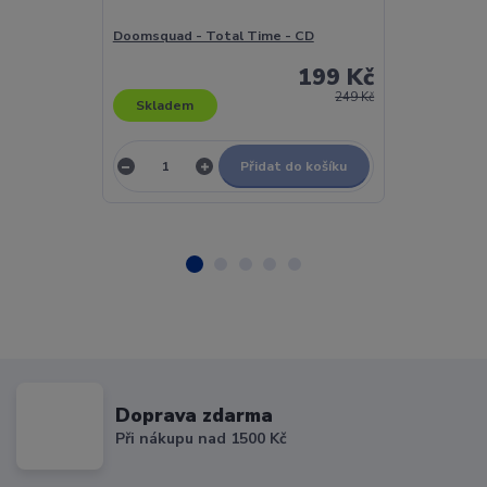
Doomsquad - Total Time - CD
Doris Day - Do
199 Kč
249 Kč
Skladem
Skladem
Přidat do košíku
Doprava zdarma
Při nákupu nad 1500 Kč