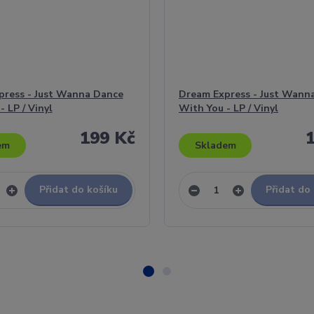
press - Just Wanna Dance
Dream Express - Just Wann
- LP / Vinyl
With You - LP / Vinyl
199 Kč
em
Skladem
Přidat do košíku
Přidat do