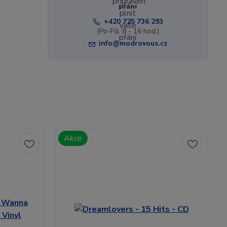
přání
+420 725 736 293
(Po-Pá, 8 - 16 hod.)
info@modrovous.cz
Akce