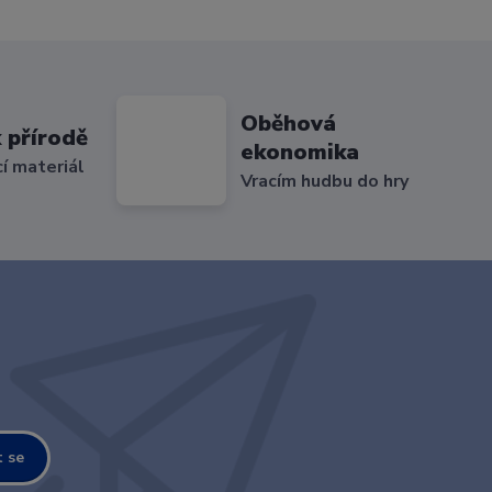
Oběhová
 přírodě
ekonomika
cí materiál
Vracím hudbu do hry
t se