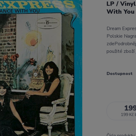
LP / Viny
With You
Dream Express
Polskie Nagr
zdePodrobnějš
použité zboží
Dostupnost
19
199 Kč
Číslo produktu: