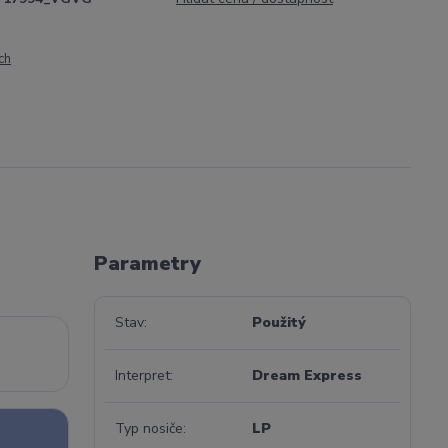
ch
Parametry
Stav
Použitý
a
Interpret
Dream Express
Typ nosiče
LP