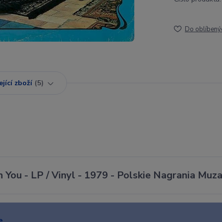
Do oblíbený
jící zboží
5
You - LP / Vinyl - 1979 - Polskie Nagrania Muz
e