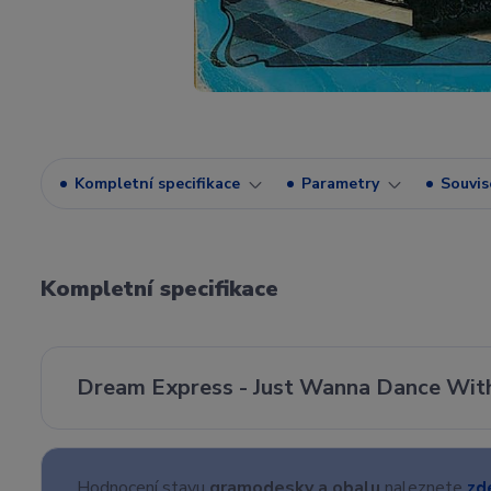
Kompletní specifikace
Parametry
Souvise
Kompletní specifikace
Dream Express - Just Wanna Dance With 
Hodnocení stavu
gramodesky a obalu
naleznete
zd