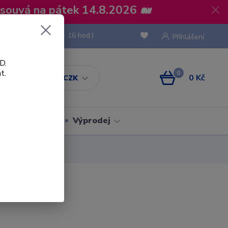
osouvá na pátek 14.8.2026 🐋
 736 293
(Po-Pá, 8 - 16 hod.)
Přihlášení
D.
t.
0
0 Kč
CZK
Obaly
Výprodej