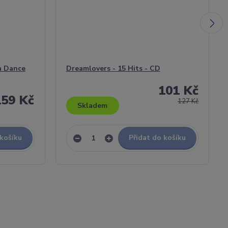
a Dance
Dreamlovers - 15 Hits - CD
101 Kč
159 Kč
127 Kč
Skladem
 košíku
Přidat do košíku