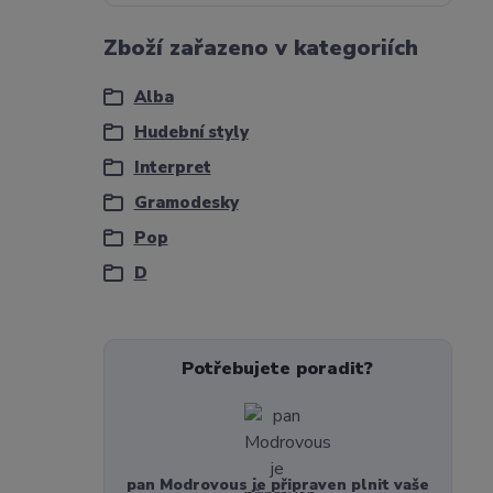
Zboží zařazeno v kategoriích
Alba
Hudební styly
Interpret
Gramodesky
Pop
D
Potřebujete poradit?
pan Modrovous je připraven plnit vaše