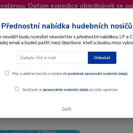
dovolenou. Datum expedice objednávek se p
niky
Nevíte si rady? Zavolejte.
+420 725
Více
Přednostní nabídka hudebních nosičů
o nevidět budu rozesílat newsletter s přednostní nabídkou LP a C
adej email a budeš patřit mezi šťastlivce, kteří si budou moci vybra
Hledat
Odeslat
Interpret
Karel Gott
Dárkové poukazy
Přeji si odebírat novinky e-mailem dle
podmínek zpracování osobních údajů
.
e With You - LP / Vinyl
Souhlasím se
zpracováním osobních údajů
pro účely registrace.
Zavřít
 With You - LP / Vinyl