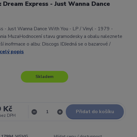
l: Dream Express - Just Wanna Dance
 - Just Wanna Dance With You - LP / Vinyl - 1979 -
ania MuzaHodnocení stavu gramodesky a obalu naleznete
í inofrmace o albu: Discogs IDJedná se o bazarové /
celý popis
Skladem
9 Kč
Přidat do košíku
bez DPH
17994_VGVG
Hlídat cenu / dostupnost