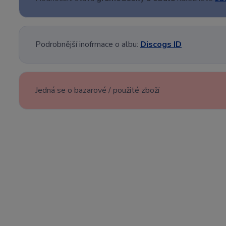
Podrobnější inofrmace o albu:
Discogs ID
Jedná se o bazarové / použité zboží