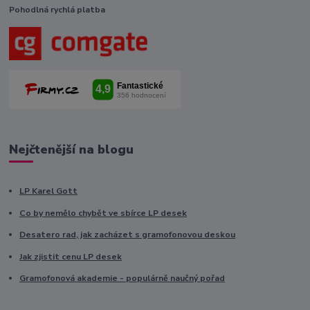
Pohodlná rychlá platba
Nejčtenější na blogu
LP Karel Gott
Co by nemělo chybět ve sbírce LP desek
Desatero rad, jak zacházet s gramofonovou deskou
Jak zjistit cenu LP desek
Gramofonová akademie - populárně naučný pořad