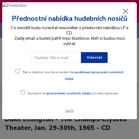
❣️ Od 4.8. do 13.8. čerpám dovolenou. Datum
expedice objednávek se posouvá na pátek
14.8.2026 🐋
Přednostní nabídka hudebních nosičů
Co nevidět budu rozesílat newsletter s přednostní nabídkou LP a
+420 725 736 293
CZK
(Po-Pá, 8 - 16 hod.)
CD.
Zadej email a budeš patřit mezi šťastlivce, kteří si budou moci
vybrat.
0
0 Kč
Odeslat
Menu
Přeji si odebírat novinky e-mailem dle
podmínek zpracování osobních
údajů
.
Alba
CD
Duke Ellington - The Champs-Elysees Theater, Jan.
Souhlasím se
zpracováním osobních údajů
pro účely registrace.
29-30th, 1965 - CD
Zavřít
Duke Ellington - The Champs-Elysees
Theater, Jan. 29-30th, 1965 - CD