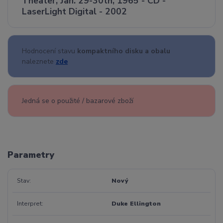
Theater, Jan. 29-30th, 1965 - CD -
LaserLight Digital - 2002
Hodnocení stavu
kompaktního disku a obalu
naleznete
zde
Jedná se o použité / bazarové zboží
Parametry
Stav
Nový
Interpret
Duke Ellington