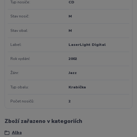
Typ nosiče
CD
Stav nosič
M
Stav obal
M
Label
LaserLight Digital
Rok vydání
2002
Žánr
Jazz
Typ obalu
Krabička
Počet nosičů
2
Zboží zařazeno v kategoriích
Alba