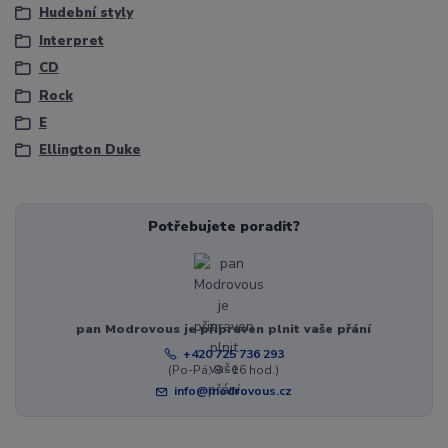
Hudební styly
Interpret
CD
Rock
E
Ellington Duke
Potřebujete poradit?
pan Modrovous je připraven plnit vaše přání
+420 725 736 293
(Po-Pá, 8 - 16 hod.)
info@modrovous.cz