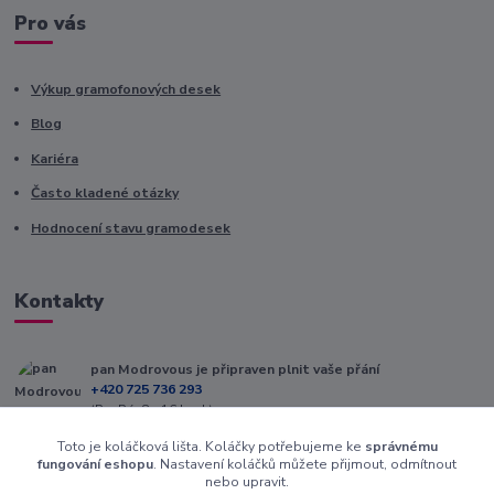
Pro vás
Výkup gramofonových desek
Blog
Kariéra
Často kladené otázky
Hodnocení stavu gramodesek
Kontakty
pan Modrovous je připraven plnit vaše přání
+420 725 736 293
(Po-Pá, 8 - 16 hod.)
Toto je koláčková lišta. Koláčky potřebujeme ke
správnému
info@modrovous.cz
fungování eshopu
. Nastavení koláčků můžete přijmout, odmítnout
nebo upravit.