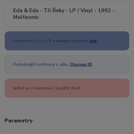
Eda & Eda - Tři Řeky - LP / Vinyl - 1992 -
Multisonic
Hodnocení stavu
LP a obalu
naleznete
zde
Podrobnější inofrmace o albu:
Discogs ID
Jedná se o bazarové / použité zboží
Parametry