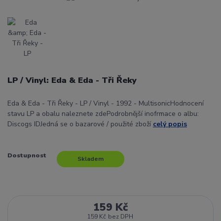
LP / Vinyl: Eda & Eda - Tři Řeky
Eda & Eda - Tři Řeky - LP / Vinyl - 1992 - MultisonicHodnocení
stavu LP a obalu naleznete zdePodrobnější inofrmace o albu:
Discogs IDJedná se o bazarové / použité zboží
celý popis
Dostupnost
Skladem
159 Kč
159 Kč
bez DPH