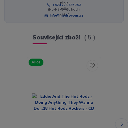
+420 725 736 293
(Po-Pá, 8 - 16 hod.)
info@modrovous.cz
Související zboží
5
Akce
Akce