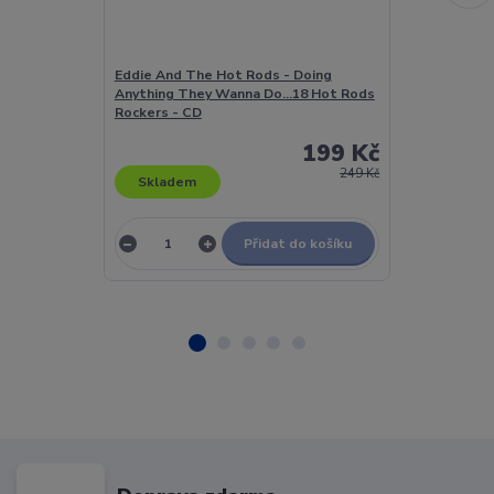
Eddie And The Hot Rods - Doing
Eddie Calvert
Anything They Wanna Do...18 Hot Rods
Eddie Calvert 
Rockers - CD
199 Kč
249 Kč
Skladem
Skladem
Přidat do košíku