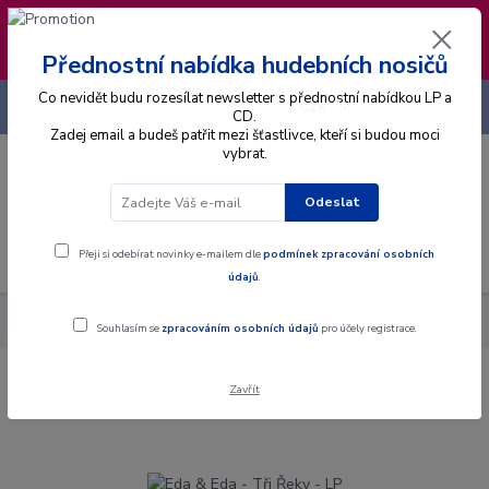
❣️ Od 4.8. do 13.8. čerpám dovolenou. Datum
expedice objednávek se posouvá na pátek
14.8.2026 🐋
Přednostní nabídka hudebních nosičů
Co nevidět budu rozesílat newsletter s přednostní nabídkou LP a
+420 725 736 293
CZK
(Po-Pá, 8 - 16 hod.)
CD.
Zadej email a budeš patřit mezi šťastlivce, kteří si budou moci
vybrat.
0
0 Kč
Odeslat
Menu
Přeji si odebírat novinky e-mailem dle
podmínek zpracování osobních
údajů
.
Alba
Gramodesky
Eda & Eda - Tři Řeky - LP
Souhlasím se
zpracováním osobních údajů
pro účely registrace.
Zavřít
Eda & Eda - Tři Řeky - LP