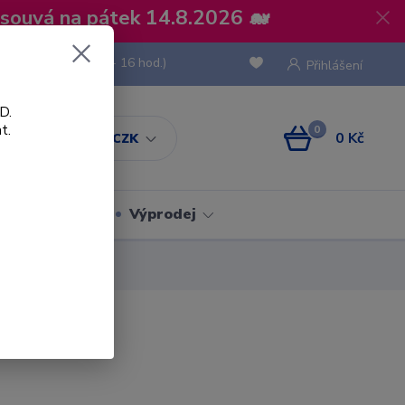
osouvá na pátek 14.8.2026 🐋
 736 293
(Po-Pá, 8 - 16 hod.)
Přihlášení
D.
t.
0
0 Kč
CZK
Obaly
Výprodej