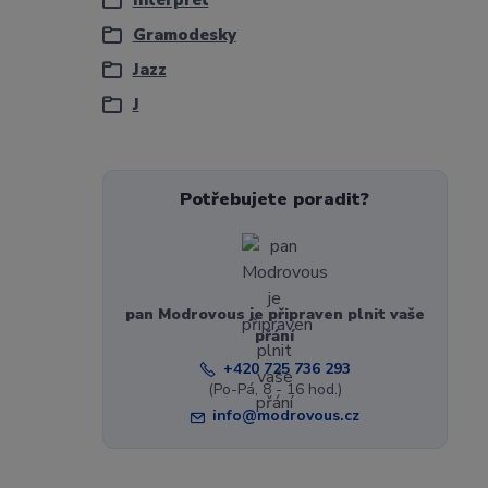
Interpret
Gramodesky
Jazz
J
Potřebujete poradit?
pan Modrovous je připraven plnit vaše
přání
+420 725 736 293
(Po-Pá, 8 - 16 hod.)
info@modrovous.cz