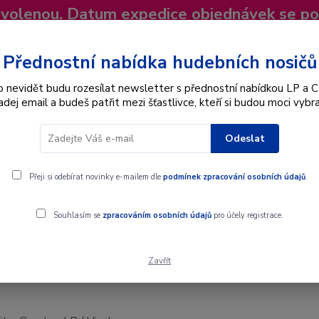
dovolenou. Datum expedice objednávek se p
niky
Nevíte si rady? Zavolejte.
+420 725
Více
Přednostní nabídka hudebních nosičů
o nevidět budu rozesílat newsletter s přednostní nabídkou LP a C
adej email a budeš patřit mezi šťastlivce, kteří si budou moci vybra
Hledat
Odeslat
Interpret
Karel Gott
Dárkové poukazy
Přeji si odebírat novinky e-mailem dle
podmínek zpracování osobních údajů
.
P / Vinyl
Souhlasím se
zpracováním osobních údajů
pro účely registrace.
Zavřít
 / Vinyl