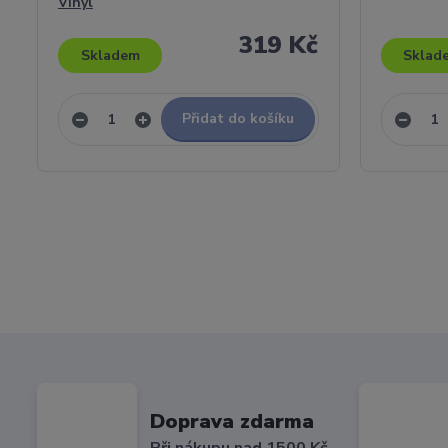
Vinyl
319 Kč
Skladem
Sklad
Přidat do košíku
Doprava zdarma
Při nákupu nad 1500 Kč