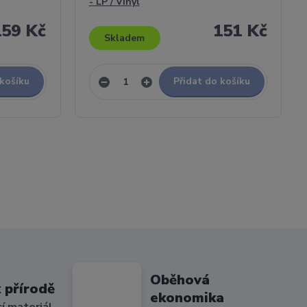
- LP / Vinyl
159 Kč
151 Kč
Skladem
 košíku
Přidat do košíku
Oběhová
 přírodě
ekonomika
cí materiál