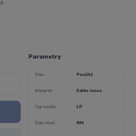
ch
Parametry
Stav
Použitý
Interpret
Eddie Jones
Typ nosiče
LP
Stav nosič
NM