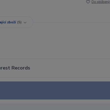
Do oblíbený
jící zboží
5
verest Records