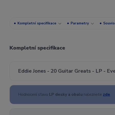
Kompletní specifikace
Parametry
Souvise
Kompletní specifikace
Eddie Jones - 20 Guitar Greats - LP - E
Hodnocení stavu
LP desky a obalu
naleznete
zde