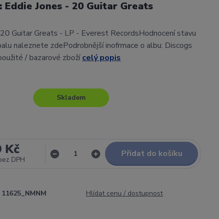
l: Eddie Jones - 20 Guitar Greats
 20 Guitar Greats - LP - Everest RecordsHodnocení stavu
alu naleznete zdePodrobnější inofrmace o albu: Discogs
použité / bazarové zboží
celý popis
Skladem
9 Kč
Přidat do košíku
bez DPH
11625_NMNM
Hlídat cenu / dostupnost