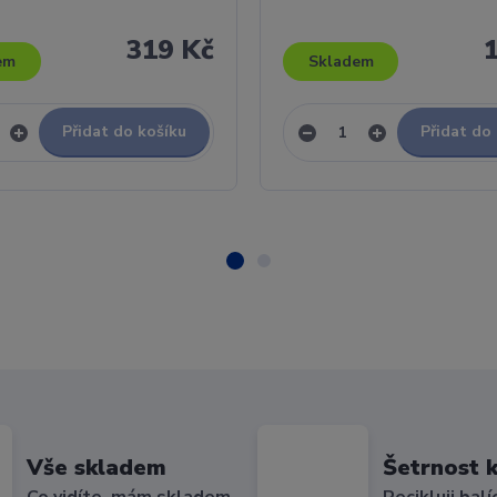
319 Kč
em
Skladem
Přidat do košíku
Přidat do
Vše skladem
Šetrnost k
Co vidíte, mám skladem
Recikluji balí