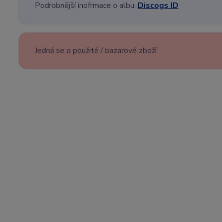
Podrobnější inofrmace o albu:
Discogs ID
Jedná se o použité / bazarové zboží