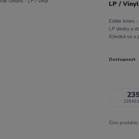
LP / Viny
Eddie Jones -
LP desky a ob
IDJedná se o 
Dostupnost
23
239 Kč
Číslo produktu: