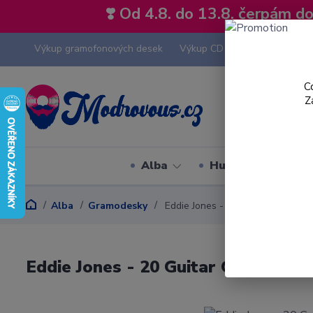
❣️ Od 4.8. do 13.8. čerpám 
Výkup gramofonových desek
Výkup CD
Výkup hi-fi tech
C
Z
Alba
Hudební styly
Alba
Gramodesky
Eddie Jones - 20 Guitar Greats - L
Eddie Jones - 20 Guitar Greats - LP