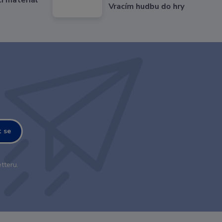
Vracím hudbu do hry
t se
tteru.