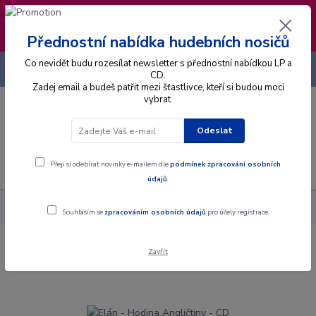
❣️ Od 4.8. do 13.8. čerpám dovolenou. Datum
expedice objednávek se posouvá na pátek
14.8.2026 🐋
Přednostní nabídka hudebních nosičů
Co nevidět budu rozesílat newsletter s přednostní nabídkou LP a
+420 725 736 293
CZK
(Po-Pá, 8 - 16 hod.)
CD.
Zadej email a budeš patřit mezi šťastlivce, kteří si budou moci
vybrat.
0
0 Kč
Odeslat
Menu
Přeji si odebírat novinky e-mailem dle
podmínek zpracování osobních
údajů
.
Alba
CD
Elán - Hodina Angličtiny - CD
Souhlasím se
zpracováním osobních údajů
pro účely registrace.
Zavřít
Elán - Hodina Angličtiny - CD