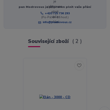
pan Modrovous je připraven plnit vaše přání
+420 725 736 293
(Po-Pá, 8 - 16 hod.)
info@modrovous.cz
Související zboží
2
Akce