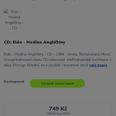
CD: Elán - Hodina Angličtiny
Elán - Hodina Angličtiny - CD - 1994 - Ariola, Bertelsmann Music
GroupHodnocení stavu CD naleznete zdePodrobnější inofrmace o
albu: Discogs IDJedná se o použité / bazarové zboží
celý popis
Dostupnost
Dočasně nedostupné
749 Kč
749 Kč
bez DPH