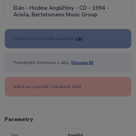
Elán - Hodina Angličtiny - CD - 1994 -
Ariola, Bertelsmann Music Group
Hodnocení stavu
CD
naleznete
zde
Podrobnější inofrmace o albu:
Discogs ID
Jedná se o použité / bazarové zboží
Parametry
Stav
Použitý