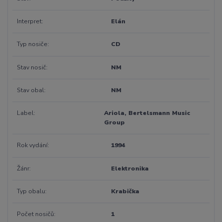
Interpret
Elán
Typ nosiče
CD
Stav nosič
NM
Stav obal
NM
Label
Ariola, Bertelsmann Music
Group
Rok vydání
1994
Žánr
Elektronika
Typ obalu
Krabička
Počet nosičů
1