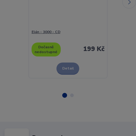
Elán - 3000 - CD
Elán - Hodina
Dočasně
199 Kč
Skladem
nedostupné
Detail