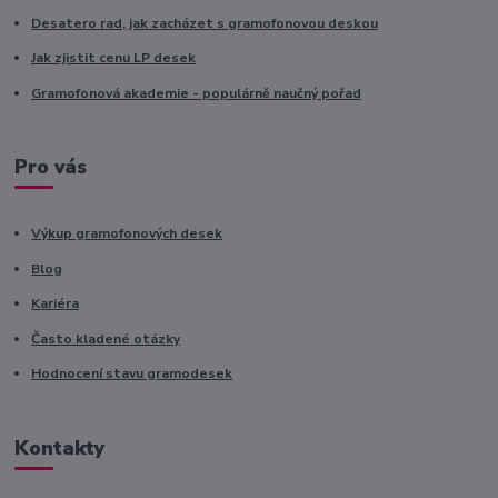
Desatero rad, jak zacházet s gramofonovou deskou
Jak zjistit cenu LP desek
Gramofonová akademie - populárně naučný pořad
Pro vás
Výkup gramofonových desek
Blog
Kariéra
Často kladené otázky
Hodnocení stavu gramodesek
Kontakty