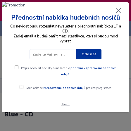
❣️ Od 4.8. do 13.8. čerpám dovolenou. Datum
expedice objednávek se posouvá na pátek
14.8.2026 🐋
Přednostní nabídka hudebních nosičů
Co nevidět budu rozesílat newsletter s přednostní nabídkou LP a
+420 725 736 293
CZK
(Po-Pá, 8 - 16 hod.)
CD.
Zadej email a budeš patřit mezi šťastlivce, kteří si budou moci
vybrat.
0
0 Kč
Odeslat
Menu
Přeji si odebírat novinky e-mailem dle
podmínek zpracování osobních
údajů
.
Alba
CD
Electric Light Orchestra - Out Of The Blue - CD
Souhlasím se
zpracováním osobních údajů
pro účely registrace.
Zavřít
Electric Light Orchestra - Out Of The
Blue - CD