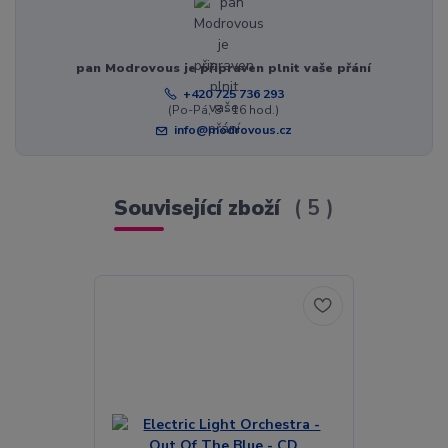
pan Modrovous je připraven plnit vaše přání
+420 725 736 293
(Po-Pá, 8 - 16 hod.)
info@modrovous.cz
Související zboží
5