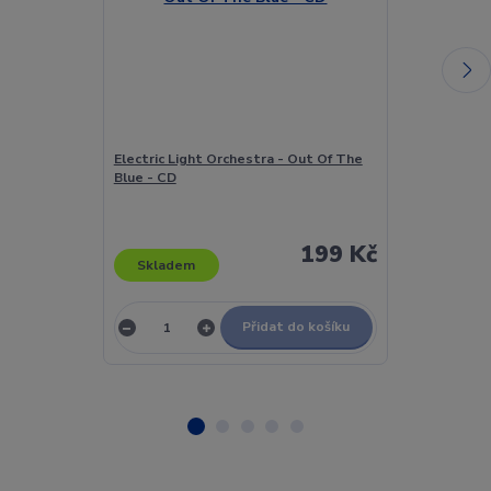
Electric Light Orchestra - Out Of The
Electric Light
Blue - CD
Newton-John 
Original Moti
CD
199 Kč
Skladem
Skladem
Přidat do košíku