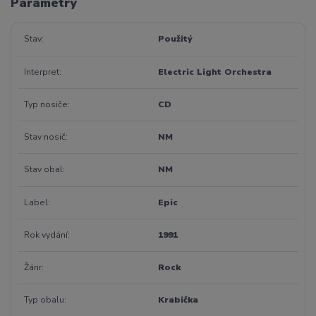
Parametry
Stav
Použitý
Interpret
Electric Light Orchestra
Typ nosiče
CD
Stav nosič
NM
Stav obal
NM
Label
Epic
Rok vydání
1991
Žánr
Rock
Typ obalu
Krabička