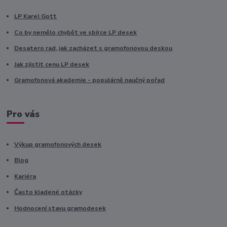
LP Karel Gott
Co by nemělo chybět ve sbírce LP desek
Desatero rad, jak zacházet s gramofonovou deskou
Jak zjistit cenu LP desek
Gramofonová akademie - populárně naučný pořad
Pro vás
Výkup gramofonových desek
Blog
Kariéra
Často kladené otázky
Hodnocení stavu gramodesek