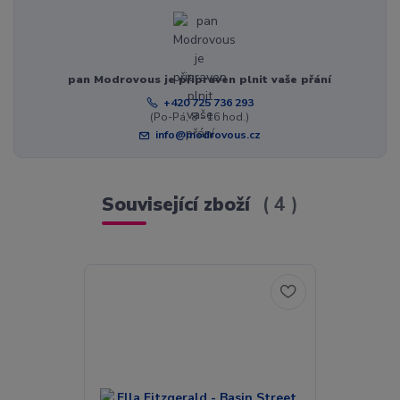
pan Modrovous je připraven plnit vaše přání
+420 725 736 293
(Po-Pá, 8 - 16 hod.)
info@modrovous.cz
Související zboží
4