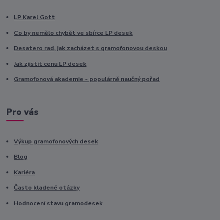
LP Karel Gott
Co by nemělo chybět ve sbírce LP desek
Desatero rad, jak zacházet s gramofonovou deskou
Jak zjistit cenu LP desek
Gramofonová akademie - populárně naučný pořad
Pro vás
Výkup gramofonových desek
Blog
Kariéra
Často kladené otázky
Hodnocení stavu gramodesek