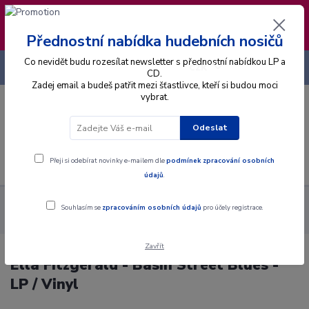
❣️ Od 4.8. do 13.8. čerpám dovolenou. Datum
expedice objednávek se posouvá na pátek
14.8.2026 🐋
Přednostní nabídka hudebních nosičů
Co nevidět budu rozesílat newsletter s přednostní nabídkou LP a
+420 725 736 293
CZK
(Po-Pá, 8 - 16 hod.)
CD.
Zadej email a budeš patřit mezi šťastlivce, kteří si budou moci
vybrat.
0
0 Kč
Odeslat
Menu
Přeji si odebírat novinky e-mailem dle
podmínek zpracování osobních
údajů
.
Alba
Gramodesky
Ella Fitzgerald - Basin Street Blues - LP /
Souhlasím se
zpracováním osobních údajů
pro účely registrace.
Vinyl
Zavřít
Ella Fitzgerald - Basin Street Blues -
LP / Vinyl