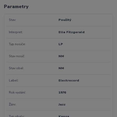
Parametry
Stav
Použitý
Interpret
Ella Fitzgerald
Typ nosiče
LP
Stav nosič
NM
Stav obal
NM
Label
Electrecord
Rok vydání
1976
Žánr
Jazz
Typ obalu
Kapsa