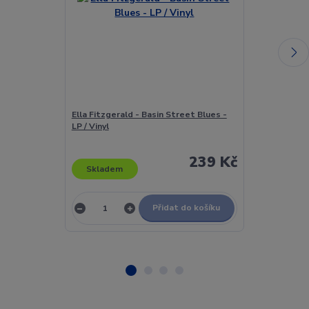
Ella Fitzgerald - Basin Street Blues -
Ella Fitzgera
LP / Vinyl
239 Kč
Skladem
Skladem
Přidat do košíku