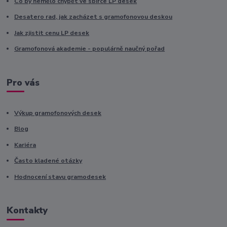
Co by nemělo chybět ve sbírce LP desek
Desatero rad, jak zacházet s gramofonovou deskou
Jak zjistit cenu LP desek
Gramofonová akademie - populárně naučný pořad
Pro vás
Výkup gramofonových desek
Blog
Kariéra
Často kladené otázky
Hodnocení stavu gramodesek
Kontakty