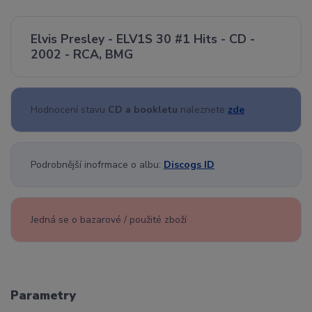
Elvis Presley - ELV1S 30 #1 Hits - CD -
2002 - RCA, BMG
Hodnocení stavu
CD a bookletu
naleznete
zde
Podrobnější inofrmace o albu:
Discogs ID
Jedná se o bazarové / použité zboží
Parametry