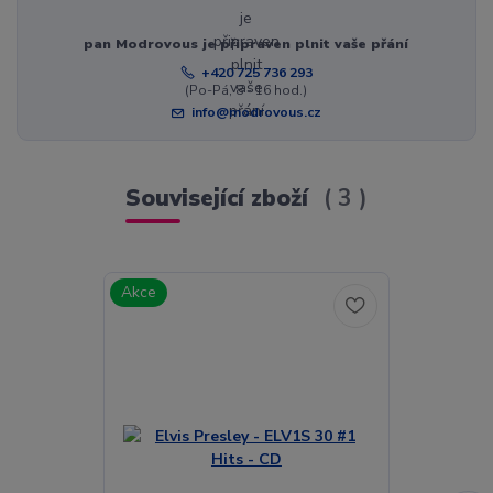
pan Modrovous je připraven plnit vaše přání
+420 725 736 293
(Po-Pá, 8 - 16 hod.)
info@modrovous.cz
Související zboží
3
Akce
Akce