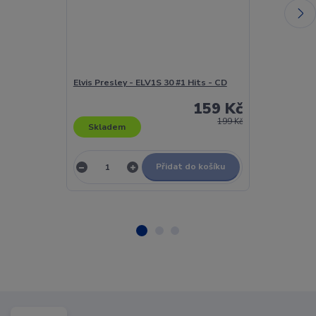
Elvis Presley - ELV1S 30 #1 Hits - CD
Elvis Presley 
159 Kč
199 Kč
Skladem
Skladem
Přidat do košíku