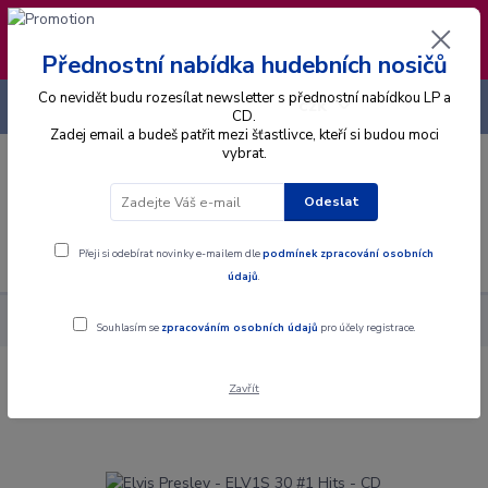
❣️ Od 4.8. do 13.8. čerpám dovolenou. Datum
expedice objednávek se posouvá na pátek
14.8.2026 🐋
Přednostní nabídka hudebních nosičů
Co nevidět budu rozesílat newsletter s přednostní nabídkou LP a
+420 725 736 293
CZK
(Po-Pá, 8 - 16 hod.)
CD.
Zadej email a budeš patřit mezi šťastlivce, kteří si budou moci
vybrat.
0
0 Kč
Odeslat
Menu
Přeji si odebírat novinky e-mailem dle
podmínek zpracování osobních
údajů
.
Alba
CD
Elvis Presley - ELV1S 30 #1 Hits - CD
Souhlasím se
zpracováním osobních údajů
pro účely registrace.
Zavřít
Elvis Presley - ELV1S 30 #1 Hits - CD