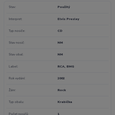
Stav
Použitý
Interpret
Elvis Presley
Typ nosiče
CD
Stav nosič
NM
Stav obal
NM
Label
RCA, BMG
Rok vydání
2002
Žánr
Rock
Typ obalu
Krabička
Počet nosičů
1