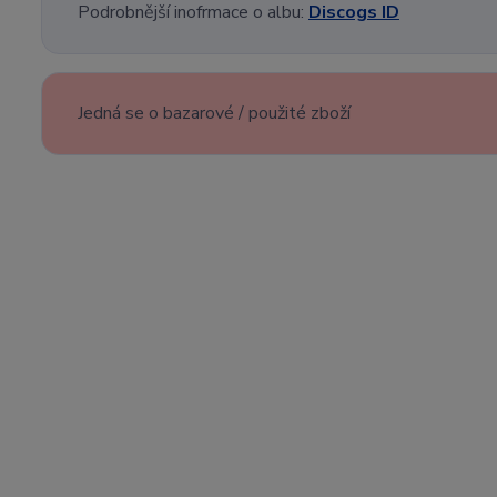
Podrobnější inofrmace o albu:
Discogs ID
Jedná se o bazarové / použité zboží