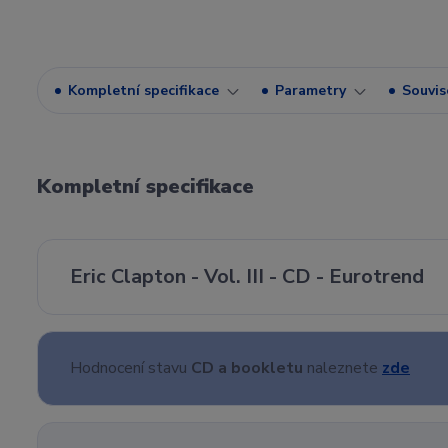
Kompletní specifikace
Parametry
Souvise
Kompletní specifikace
Eric Clapton - Vol. III - CD - Eurotrend
Hodnocení stavu
CD a bookletu
naleznete
zde