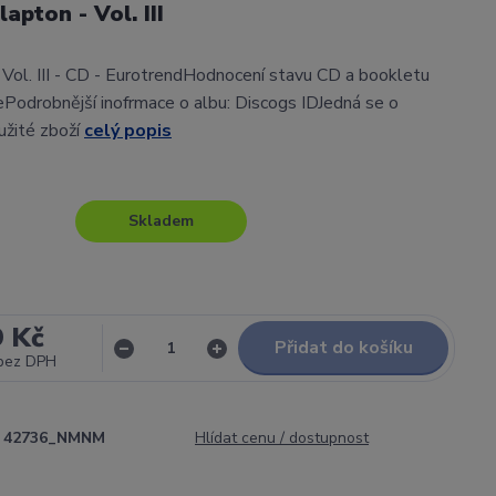
lapton - Vol. III
- Vol. III - CD - EurotrendHodnocení stavu CD a bookletu
Podrobnější inofrmace o albu: Discogs IDJedná se o
užité zboží
celý popis
Skladem
9 Kč
Přidat do košíku
bez DPH
42736_NMNM
Hlídat cenu / dostupnost