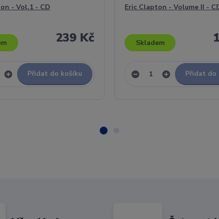
ton - Vol.1 - CD
Eric Clapton - Volume II - C
239 Kč
em
Skladem
Přidat do košíku
Přidat do