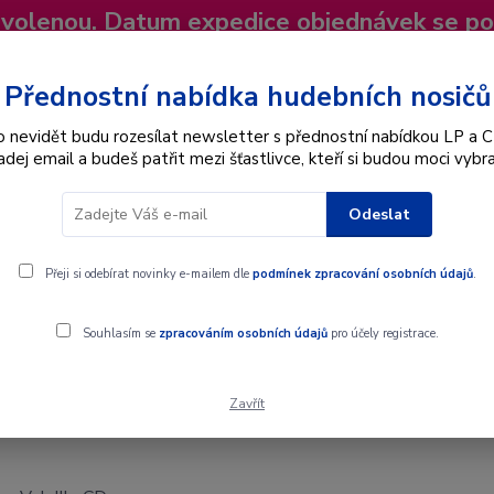
dovolenou. Datum expedice objednávek se p
niky
Nevíte si rady? Zavolejte.
+420 725
Více
Přednostní nabídka hudebních nosičů
o nevidět budu rozesílat newsletter s přednostní nabídkou LP a C
adej email a budeš patřit mezi šťastlivce, kteří si budou moci vybra
Hledat
Odeslat
Interpret
Karel Gott
Dárkové poukazy
Přeji si odebírat novinky e-mailem dle
podmínek zpracování osobních údajů
.
Souhlasím se
zpracováním osobních údajů
pro účely registrace.
Zavřít