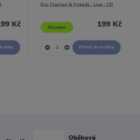
D
Eric Clapton & Friends - Live - CD
199 Kč
199 Kč
Skladem
 košíku
Přidat do košíku
Oběhová