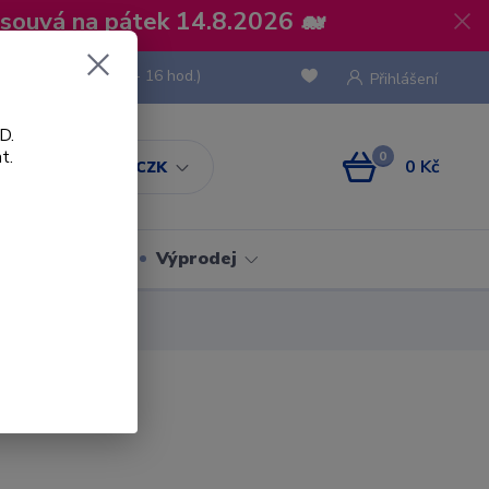
osouvá na pátek 14.8.2026 🐋
 736 293
(Po-Pá, 8 - 16 hod.)
Přihlášení
D.
t.
0
0 Kč
CZK
Obaly
Výprodej