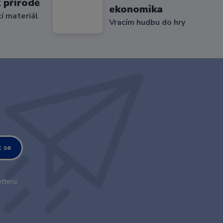
 přírodě
ekonomika
cí materiál
Vracím hudbu do hry
t se
tteru.