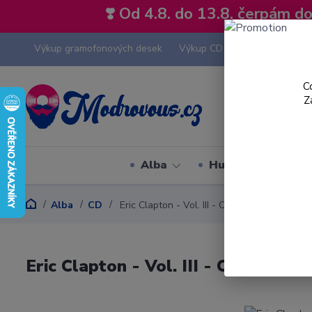
❣️ Od 4.8. do 13.8. čerpám 
Výkup gramofonových desek
Výkup CD
Výkup hi-fi tech
C
Z
Alba
Hudební styly
Alba
CD
Eric Clapton - Vol. III - CD
Eric Clapton - Vol. III - CD