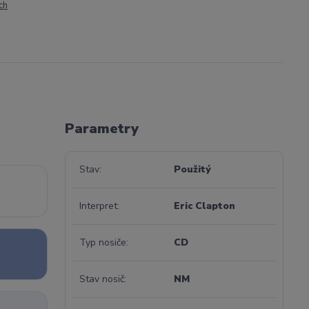
ch
Parametry
Stav
Použitý
Interpret
Eric Clapton
Typ nosiče
CD
Stav nosič
NM