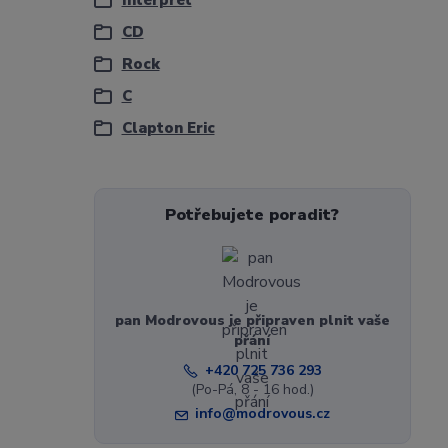
Interpret
CD
Rock
C
Clapton Eric
Potřebujete poradit?
pan Modrovous je připraven plnit vaše
přání
+420 725 736 293
(Po-Pá, 8 - 16 hod.)
info@modrovous.cz