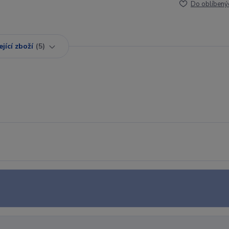
Do oblíbený
jící zboží
5