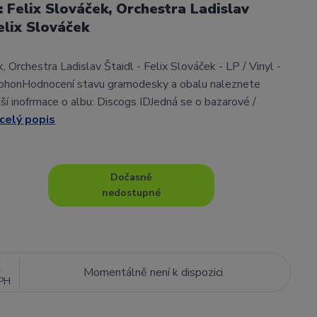
l: Felix Slováček, Orchestra Ladislav
elix Slováček
, Orchestra Ladislav Štaidl - Felix Slováček - LP / Vinyl -
phonHodnocení stavu gramodesky a obalu naleznete
í inofrmace o albu: Discogs IDJedná se o bazarové /
celý popis
Dočasně
nedostupné
č
Momentálně není k dispozici
PH