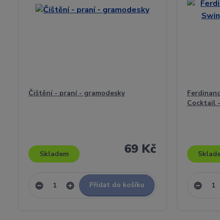
Čištění - praní - gramodesky
Ferdinand
Cocktail -
69 Kč
Skladem
Sklad
Přidat do košíku