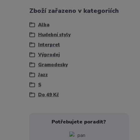
Zboží zařazeno v kategoriích
Alba
Hudební styly
Interpret
Výprodej
Gramodesky
Jazz
S
Do 49 Kč
Potřebujete poradit?