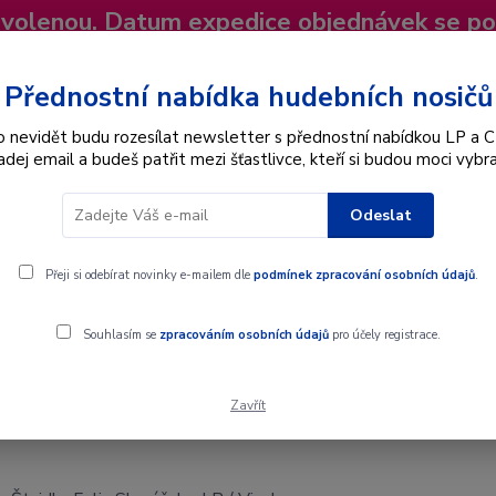
dovolenou. Datum expedice objednávek se p
niky
Nevíte si rady? Zavolejte.
+420 725
Více
Přednostní nabídka hudebních nosičů
o nevidět budu rozesílat newsletter s přednostní nabídkou LP a C
adej email a budeš patřit mezi šťastlivce, kteří si budou moci vybra
Hledat
Odeslat
Interpret
Karel Gott
Dárkové poukazy
Přeji si odebírat novinky e-mailem dle
podmínek zpracování osobních údajů
.
 Štaidl - Felix Slováček - LP / Vinyl
Souhlasím se
zpracováním osobních údajů
pro účely registrace.
Zavřít
Štaidl - Felix Slováček - LP / Vinyl