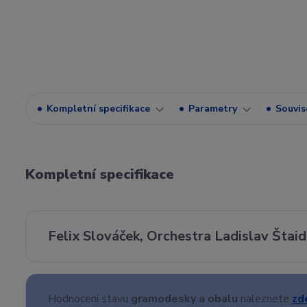
Kompletní specifikace
Parametry
Souvise
Kompletní specifikace
Felix Slováček, Orchestra Ladislav Štaidl
Hodnocení stavu
gramodesky a obalu
naleznete
zd