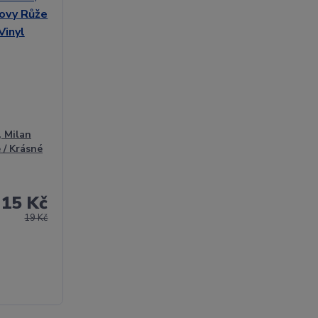
, Milan
 / Krásné
15 Kč
19 Kč