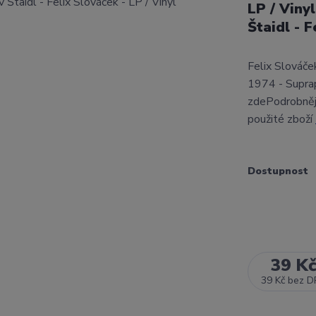
LP / Viny
Štaidl - F
Felix Slováček
1974 - Supra
zdePodrobnějš
použité zboží
Dostupnost
39 K
39 Kč
bez D