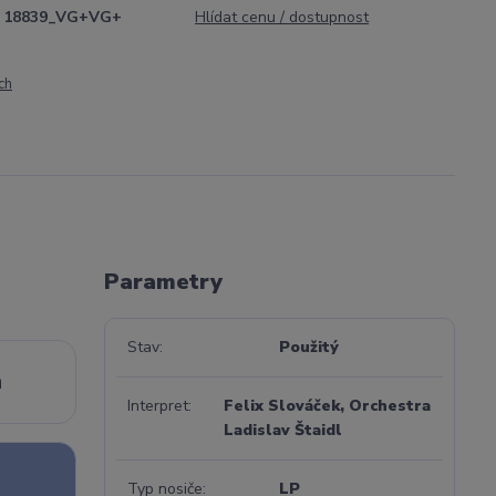
18839_VG+VG+
Hlídat cenu / dostupnost
ch
Parametry
Stav
Použitý
n
Interpret
Felix Slováček, Orchestra
Ladislav Štaidl
Typ nosiče
LP