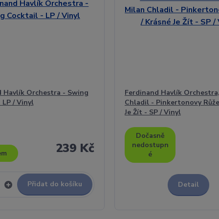
 Havlík Orchestra - Swing
Ferdinand Havlík Orchestra
 LP / Vinyl
Chladil - Pinkertonovy Růže
Je Žít - SP / Vinyl
Dočasně
239 Kč
nedostupn
em
é
Přidat do košíku
Detail