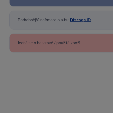
Podrobnější inofrmace o albu:
Discogs ID
Jedná se o bazarové / použité zboží