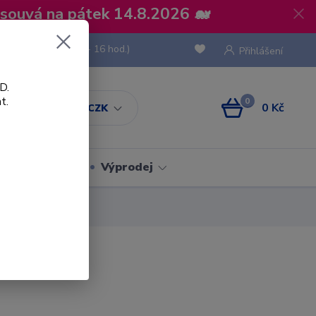
osouvá na pátek 14.8.2026 🐋
 736 293
(Po-Pá, 8 - 16 hod.)
Přihlášení
D.
t.
0
0 Kč
CZK
Obaly
Výprodej