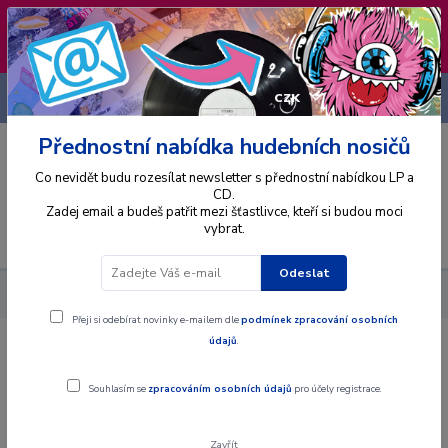
❣️ Od 4.8. do 13.8. čerpám dovolenou. Datum
expedice objednávek se posouvá na pátek
14.8.2026 🐋
+420 725 736 293
CZK
(Po-Pá, 8 - 16 hod.)
Přednostní nabídka hudebních nosičů
0
0 Kč
Co nevidět budu rozesílat newsletter s přednostní nabídkou LP a
CD.
Zadej email a budeš patřit mezi šťastlivce, kteří si budou moci
vybrat.
Menu
Odeslat
Alba
CD
Felix - Stars - CD Singl
Přeji si odebírat novinky e-mailem dle
podmínek zpracování osobních
údajů
.
Felix - Stars - CD Singl
Souhlasím se
zpracováním osobních údajů
pro účely registrace.
Zavřít