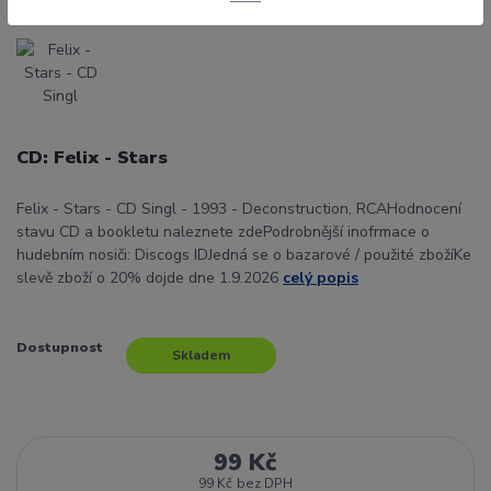
CD: Felix - Stars
Felix - Stars - CD Singl - 1993 - Deconstruction, RCAHodnocení
stavu CD a bookletu naleznete zdePodrobnější inofrmace o
hudebním nosiči: Discogs IDJedná se o bazarové / použité zbožíKe
slevě zboží o 20% dojde dne 1.9.2026
celý popis
Dostupnost
Skladem
99 Kč
99 Kč
bez DPH