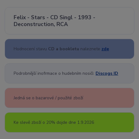
Felix - Stars - CD Singl - 1993 -
Deconstruction, RCA
Hodnocení stavu
CD a bookletu
naleznete
zde
Podrobnější inofrmace o hudebním nosiči:
Discogs ID
Jedná se o bazarové / použité zboží
Ke slevě zboží o 20% dojde dne 1.9.2026