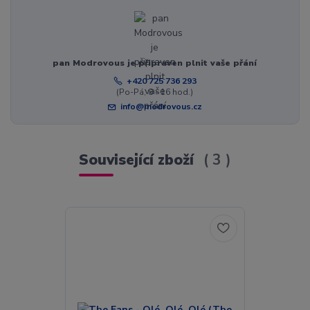
pan Modrovous je připraven plnit vaše přání
+420 725 736 293
(Po-Pá, 8 - 16 hod.)
info@modrovous.cz
Související zboží
3