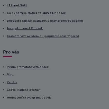
LP Karel Gott
Co by nemělo chybět ve sbírce LP desek
Desatero rad, jak zacházet s gramofonovou deskou
Jak zjistit cenu LP desek
Gramofonová akademie - populárně naučný pořad
Pro vás
Výkup gramofonových desek
Blog
Kariéra
Často kladené otázky
Hodnocení stavu gramodesek