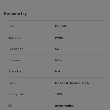
Parametry
Stav
Použitý
Interpret
Felix
Typ nosiče
CD
Stav nosič
VG+
Stav obal
NM
Label
Deconstruction, RCA
Rok vydání
1993
Žánr
Elektronika