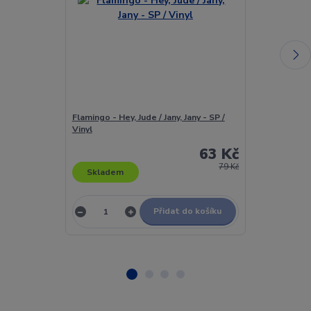
Flamingo - Hey, Jude / Jany, Jany - SP /
Flamingo - Lá
Vinyl
- SP / Vinyl
63 Kč
79 Kč
Skladem
Skladem
Přidat do košíku