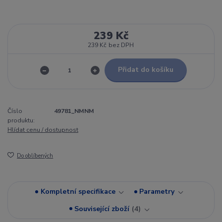
239 Kč
239 Kč
bez DPH
Přidat do košíku
Číslo
49781_NMNM
produktu:
Hlídat cenu / dostupnost
Do oblíbených
Kompletní specifikace
Parametry
Související zboží
4