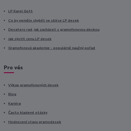
LP Karel Gott
Co by nemělo chybět ve sbírce LP desek
Desatero rad, jak zacházet s gramofonovou deskou
Jak zjistit cenu LP desek
Gramofonová akademie - populárně naučný pořad
Pro vás
Výkup gramofonových desek
Blog
Kariéra
Často kladené otázky
Hodnocení stavu gramodesek