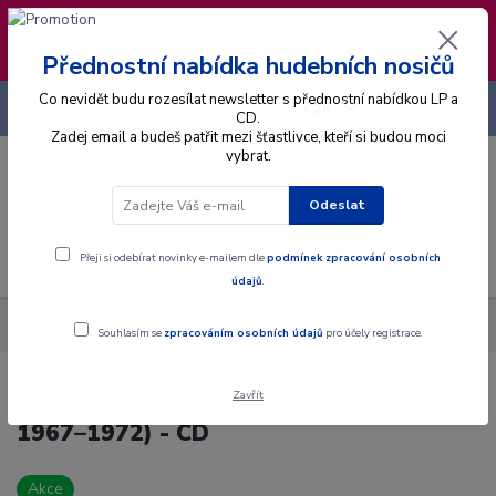
❣️ Od 4.8. do 13.8. čerpám dovolenou. Datum
expedice objednávek se posouvá na pátek
14.8.2026 🐋
Přednostní nabídka hudebních nosičů
Co nevidět budu rozesílat newsletter s přednostní nabídkou LP a
+420 725 736 293
CZK
(Po-Pá, 8 - 16 hod.)
CD.
Zadej email a budeš patřit mezi šťastlivce, kteří si budou moci
vybrat.
0
0 Kč
Odeslat
Menu
Přeji si odebírat novinky e-mailem dle
podmínek zpracování osobních
údajů
.
Alba
CD
Flamengo - Paní V Černém (Singly 1967–1972) - CD
Souhlasím se
zpracováním osobních údajů
pro účely registrace.
Zavřít
Flamengo - Paní V Černém (Singly
1967–1972) - CD
Akce