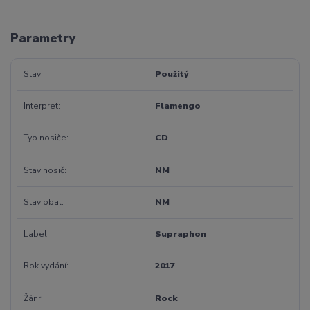
Parametry
Stav
Použitý
Interpret
Flamengo
Typ nosiče
CD
Stav nosič
NM
Stav obal
NM
Label
Supraphon
Rok vydání
2017
Žánr
Rock