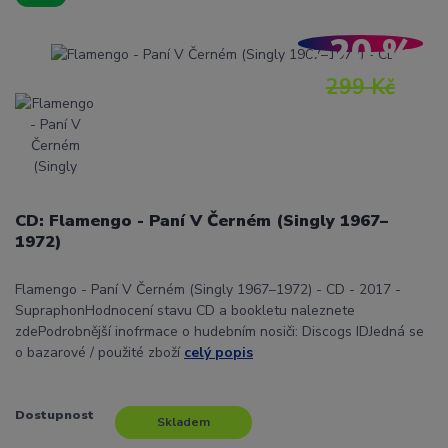
- 20 %
299 Kč
CD: Flamengo - Paní V Černém (Singly 1967–
1972)
Flamengo - Paní V Černém (Singly 1967–1972) - CD - 2017 -
SupraphonHodnocení stavu CD a bookletu naleznete
zdePodrobnější inofrmace o hudebním nosiči: Discogs IDJedná se
o bazarové / použité zboží
celý popis
Dostupnost
Skladem