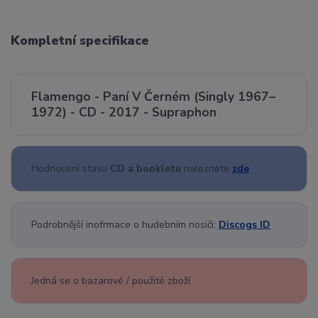
Kompletní specifikace
Flamengo - Paní V Černém (Singly 1967–
1972) - CD - 2017 - Supraphon
Hodnocení stavu
CD a bookletu
naleznete
zde
Podrobnější inofrmace o hudebním nosiči:
Discogs ID
Jedná se o bazarové / použité zboží