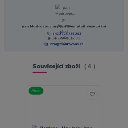
pan Modrovous je připraven plnit vaše přání
+420 725 736 293
(Po-Pá, 8 - 16 hod.)
info@modrovous.cz
Související zboží
4
Akce
Akce