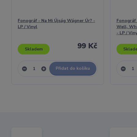
Fonográf - Na Mi Újság Wágner Úr? -
Fonográf 
LP / Vinyl
Well, Wh
- LP / Vin
99 Kč
Skladem
Sklad
Přidat do košíku