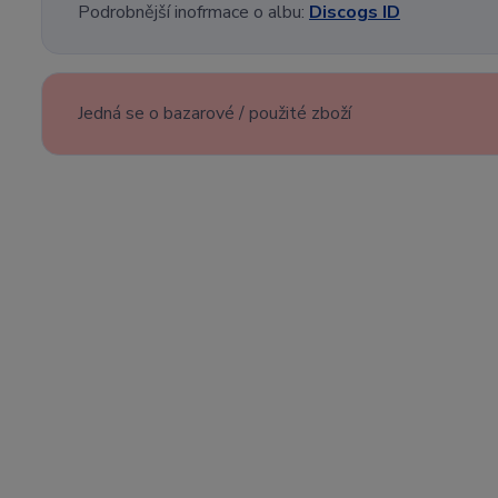
Podrobnější inofrmace o albu:
Discogs ID
Jedná se o bazarové / použité zboží