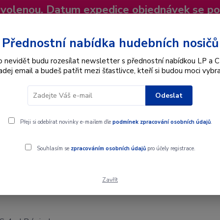
dovolenou. Datum expedice objednávek se p
niky
Nevíte si rady? Zavolejte.
+420 725
Více
Přednostní nabídka hudebních nosičů
o nevidět budu rozesílat newsletter s přednostní nabídkou LP a C
adej email a budeš patřit mezi šťastlivce, kteří si budou moci vybra
Hledat
Odeslat
Interpret
Karel Gott
Dárkové poukazy
Přeji si odebírat novinky e-mailem dle
podmínek zpracování osobních údajů
.
Souhlasím se
zpracováním osobních údajů
pro účely registrace.
Zavřít