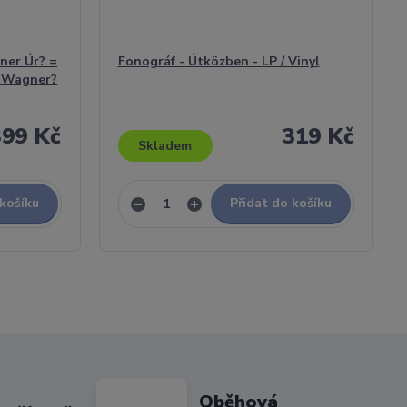
ner Úr? =
Fonográf - Útközben - LP / Vinyl
r Wagner?
399 Kč
319 Kč
Skladem
 košíku
Přidat do košíku
Oběhová