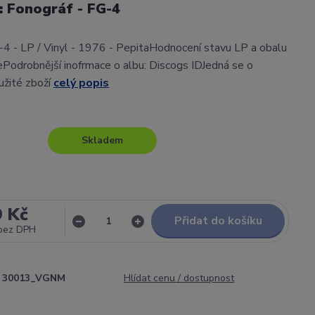
l: Fonográf - FG-4
-4 - LP / Vinyl - 1976 - PepitaHodnocení stavu LP a obalu
Podrobnější inofrmace o albu: Discogs IDJedná se o
užité zboží
celý popis
Skladem
9 Kč
Přidat do košíku
bez DPH
30013_VGNM
Hlídat cenu / dostupnost