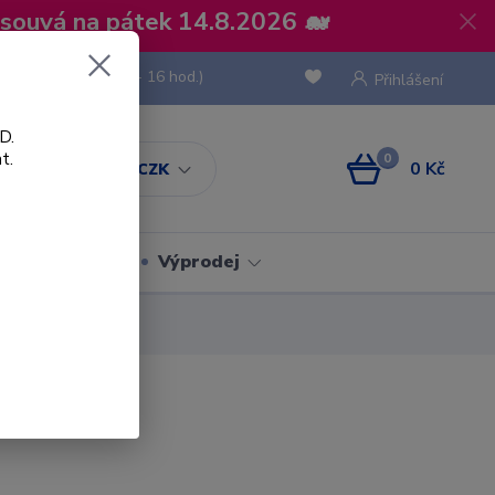
osouvá na pátek 14.8.2026 🐋
 736 293
(Po-Pá, 8 - 16 hod.)
Přihlášení
D.
t.
0
0 Kč
CZK
Obaly
Výprodej