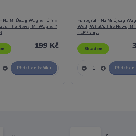
- Na Mi Újság Wágner Úr? =
Fonográf - Na Mi Újság Wág
at's The News, Mr Wagner?
Well, What's The News, M
yl
- LP / vinyl
199 Kč
em
Skladem
Přidat do košíku
Přidat do