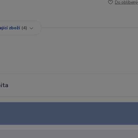
Do oblíbený
jící zboží
4
ita