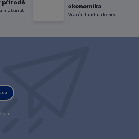
 přírodě
ekonomika
cí materiál
Vracím hudbu do hry
t se
tteru.