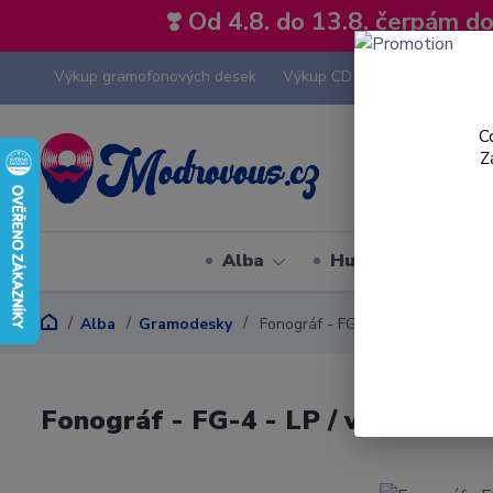
❣️ Od 4.8. do 13.8. čerpám 
Výkup gramofonových desek
Výkup CD
Výkup hi-fi tech
C
Z
Alba
Hudební styly
Alba
Gramodesky
Fonográf - FG-4 - LP / vinyl
Fonográf - FG-4 - LP / vinyl