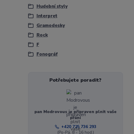
Hudební styly
Interpret
Gramodesky
Rock
F
Fonográf
Potřebujete poradit?
pan Modrovous je připraven plnit vaše
přání
+420 725 736 293
(Po-Pá, 8 - 16 hod.)