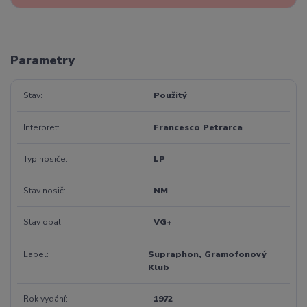
Parametry
Stav
Použitý
Interpret
Francesco Petrarca
Typ nosiče
LP
Stav nosič
NM
Stav obal
VG+
Label
Supraphon, Gramofonový
Klub
Rok vydání
1972