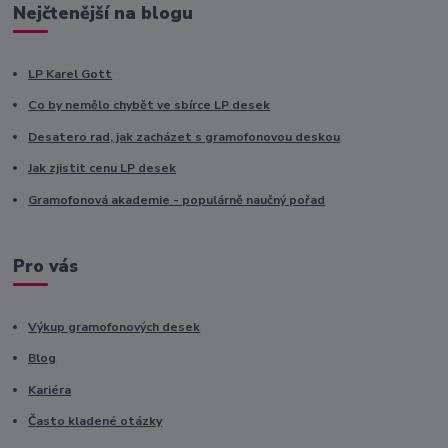
Nejčtenější na blogu
LP Karel Gott
Co by nemělo chybět ve sbírce LP desek
Desatero rad, jak zacházet s gramofonovou deskou
Jak zjistit cenu LP desek
Gramofonová akademie - populárně naučný pořad
Pro vás
Výkup gramofonových desek
Blog
Kariéra
Často kladené otázky