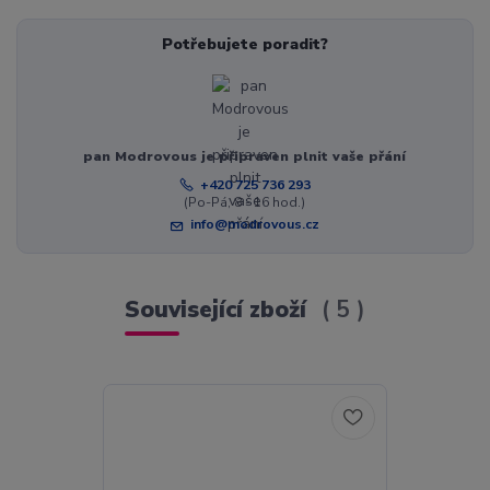
Potřebujete poradit?
pan Modrovous je připraven plnit vaše přání
+420 725 736 293
(Po-Pá, 8 - 16 hod.)
info@modrovous.cz
Související zboží
5