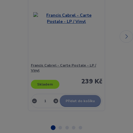
Francis Cabrel - Carte Postale - LP /
Francis Cabrel
Vinyl
vinyl
239 Kč
Skladem
Skladem
Přidat do košíku