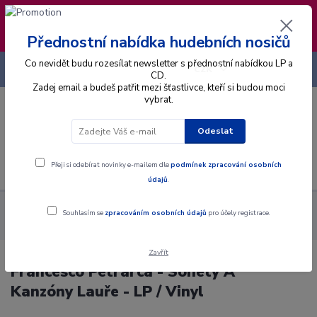
❣️ Od 4.8. do 13.8. čerpám dovolenou. Datum
expedice objednávek se posouvá na pátek
14.8.2026 🐋
Přednostní nabídka hudebních nosičů
Co nevidět budu rozesílat newsletter s přednostní nabídkou LP a
+420 725 736 293
CZK
(Po-Pá, 8 - 16 hod.)
CD.
Zadej email a budeš patřit mezi šťastlivce, kteří si budou moci
vybrat.
0
0 Kč
Odeslat
Menu
Přeji si odebírat novinky e-mailem dle
podmínek zpracování osobních
údajů
.
Alba
Gramodesky
Francesco Petrarca - Sonety A Kanzóny
Souhlasím se
zpracováním osobních údajů
pro účely registrace.
Lauře - LP / Vinyl
Zavřít
Francesco Petrarca - Sonety A
Kanzóny Lauře - LP / Vinyl