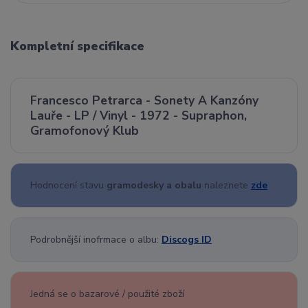
Kompletní specifikace
Francesco Petrarca - Sonety A Kanzóny
Lauře - LP / Vinyl - 1972 - Supraphon,
Gramofonový Klub
Hodnocení stavu
gramodesky a obalu
naleznete
zde
Podrobnější inofrmace o albu:
Discogs ID
Jedná se o bazarové / použité zboží