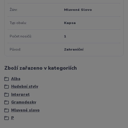
Žánr
Mluvené Slovo
Typ obalu
Kapsa
Počet nosičů
1
Původ
Zahraniční
Zboží zařazeno v kategoriích
Alba
Hudební styly
Interpret
Gramodesky
Mluvené slovo
P