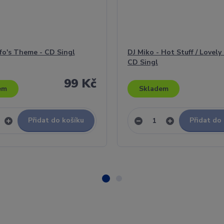
fo's Theme - CD Singl
DJ Miko - Hot Stuff / Lovely 
CD Singl
99 Kč
em
Skladem
Přidat do košíku
Přidat do