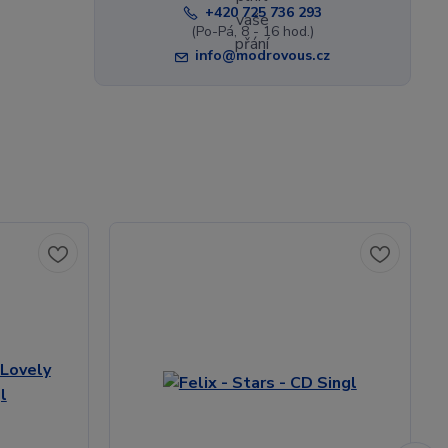
+420 725 736 293
(Po-Pá, 8 - 16 hod.)
info@modrovous.cz