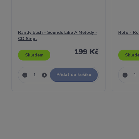
Randy Bush - Sounds Like A Melody -
Rofo - Ro
CD Singl
199 Kč
Skladem
Sklad
Přidat do košíku