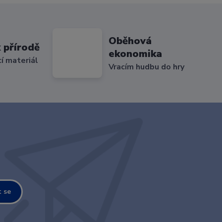
Oběhová
 přírodě
ekonomika
cí materiál
Vracím hudbu do hry
t se