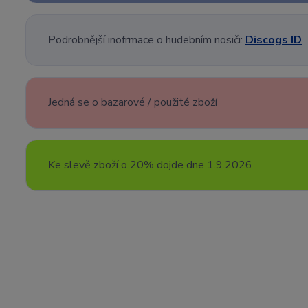
Podrobnější inofrmace o hudebním nosiči:
Discogs ID
Jedná se o bazarové / použité zboží
Ke slevě zboží o 20% dojde dne 1.9.2026