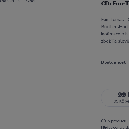
CD: Fun-T
Fun-Tomas - C
BrothersHodn
inofrmace o h
zbožíKe slev
Dostupnost
99 
99 Kč
b
Číslo produktu:
Hlídat cenu / 