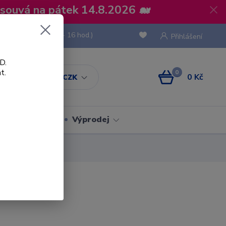
osouvá na pátek 14.8.2026 🐋
 736 293
(Po-Pá, 8 - 16 hod.)
Přihlášení
D.
t.
0
0 Kč
CZK
Obaly
Výprodej