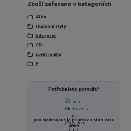
Zboží zařazeno v kategoriích
Alba
Hudební styly
Interpret
CD
Elektronika
F
Potřebujete poradit?
pan Modrovous je připraven plnit vaše
přání