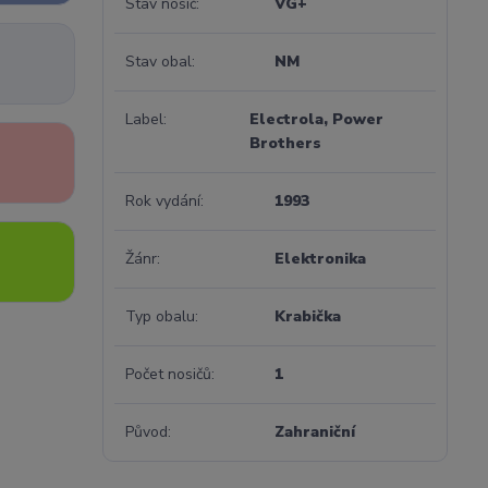
Stav nosič
VG+
Stav obal
NM
Label
Electrola, Power
Brothers
Rok vydání
1993
Žánr
Elektronika
Typ obalu
Krabička
Počet nosičů
1
Původ
Zahraniční