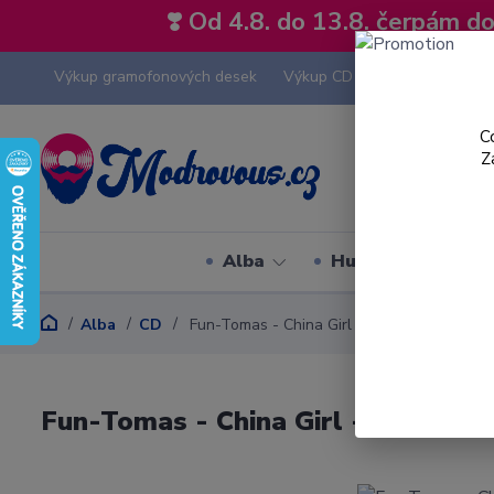
❣️ Od 4.8. do 13.8. čerpám 
Výkup gramofonových desek
Výkup CD
Výkup hi-fi tech
C
Z
Alba
Hudební styly
Alba
CD
Fun-Tomas - China Girl - CD Singl
Fun-Tomas - China Girl - CD Singl