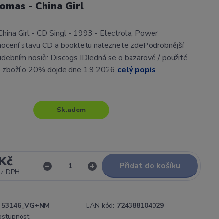
omas - China Girl
hina Girl - CD Singl - 1993 - Electrola, Power
ocení stavu CD a bookletu naleznete zdePodrobnější
udebním nosiči: Discogs IDJedná se o bazarové / použité
ě zboží o 20% dojde dne 1.9.2026
celý popis
Skladem
Kč
Přidat do košíku
ez DPH
53146_VG+NM
EAN kód:
724388104029
dostupnost