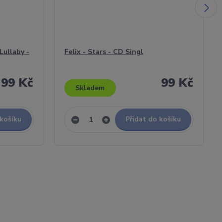
Lullaby -
Felix - Stars - CD Singl
99 Kč
99 Kč
Skladem
 košíku
Přidat do košíku