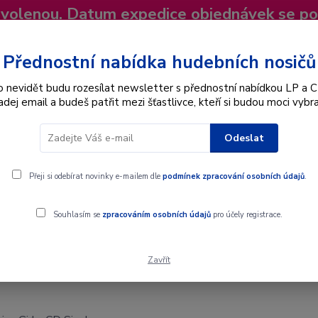
dovolenou. Datum expedice objednávek se p
niky
Nevíte si rady? Zavolejte.
+420 725
Více
Přednostní nabídka hudebních nosičů
o nevidět budu rozesílat newsletter s přednostní nabídkou LP a C
adej email a budeš patřit mezi šťastlivce, kteří si budou moci vybra
Hledat
Odeslat
Interpret
Karel Gott
Dárkové poukazy
Přeji si odebírat novinky e-mailem dle
podmínek zpracování osobních údajů
.
Souhlasím se
zpracováním osobních údajů
pro účely registrace.
Zavřít