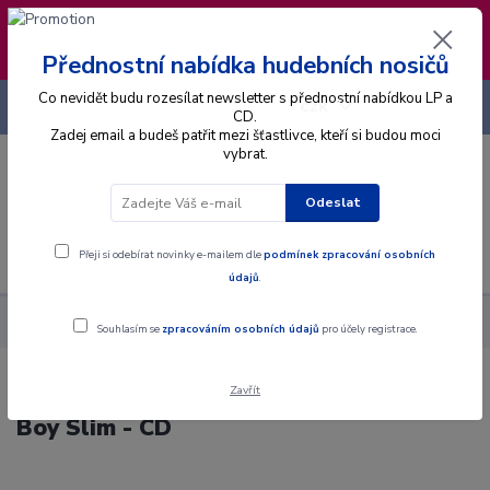
❣️ Od 4.8. do 13.8. čerpám dovolenou. Datum
expedice objednávek se posouvá na pátek
14.8.2026 🐋
Přednostní nabídka hudebních nosičů
Co nevidět budu rozesílat newsletter s přednostní nabídkou LP a
+420 725 736 293
CZK
(Po-Pá, 8 - 16 hod.)
CD.
Zadej email a budeš patřit mezi šťastlivce, kteří si budou moci
vybrat.
0
0 Kč
Odeslat
Menu
Přeji si odebírat novinky e-mailem dle
podmínek zpracování osobních
údajů
.
Alba
CD
Gary Clark Jr. - The Story Of Sonny Boy Slim - CD
Souhlasím se
zpracováním osobních údajů
pro účely registrace.
Zavřít
Gary Clark Jr. - The Story Of Sonny
Boy Slim - CD