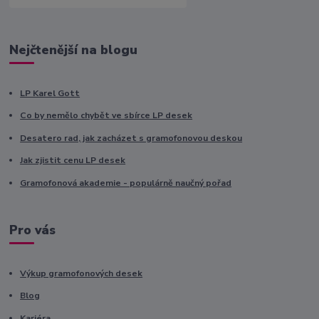
Nejčtenější na blogu
LP Karel Gott
Co by nemělo chybět ve sbírce LP desek
Desatero rad, jak zacházet s gramofonovou deskou
Jak zjistit cenu LP desek
Gramofonová akademie - populárně naučný pořad
Pro vás
Výkup gramofonových desek
Blog
Kariéra