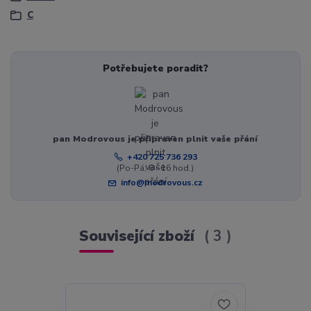
C
Potřebujete poradit?
pan Modrovous je připraven plnit vaše přání
+420 725 736 293
(Po-Pá, 8 - 16 hod.)
info@modrovous.cz
Související zboží
3