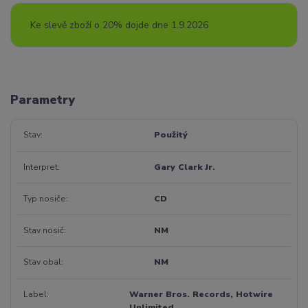
Ke slevě zboží o 20% dojde dne 1.9.2026
Parametry
Stav
Použitý
Interpret
Gary Clark Jr.
Typ nosiče
CD
Stav nosič
NM
Stav obal
NM
Label
Warner Bros. Records, Hotwire
Unlimited