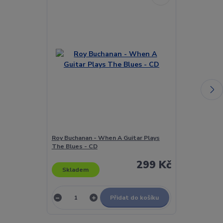
Roy Buchanan - When A Guitar Plays
Goran Bregović
The Blues - CD
Champagne -
299 Kč
Skladem
Skladem
Přidat do košíku