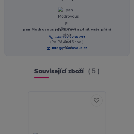
pan Modrovous je připraven plnit vaše přání
+420 725 736 293
(Po-Pá, 8 - 16 hod.)
info@modrovous.cz
Související zboží
5