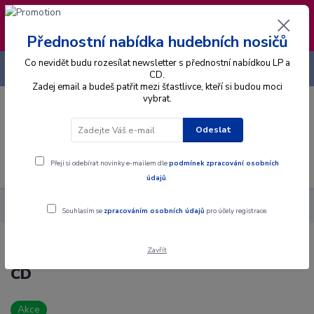
❣️ Od 4.8. do 13.8. čerpám dovolenou. Datum
expedice objednávek se posouvá na pátek
14.8.2026 🐋
Přednostní nabídka hudebních nosičů
Co nevidět budu rozesílat newsletter s přednostní nabídkou LP a
+420 725 736 293
CZK
(Po-Pá, 8 - 16 hod.)
CD.
Zadej email a budeš patřit mezi šťastlivce, kteří si budou moci
vybrat.
0
0 Kč
Odeslat
Menu
Přeji si odebírat novinky e-mailem dle
podmínek zpracování osobních
údajů
.
Alba
CD
Gene Simmons - Speaking In Tongues - CD
Souhlasím se
zpracováním osobních údajů
pro účely registrace.
Zavřít
Gene Simmons - Speaking In Tongues -
CD
Akce