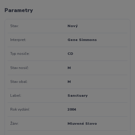
Parametry
Stav
Nový
Interpret
Gene Simmons
Typ nosiče
CD
Stav nosič
M
Stav obal
M
Label
Sanctuary
Rok vydání
2004
Žánr
Mluvené Slovo