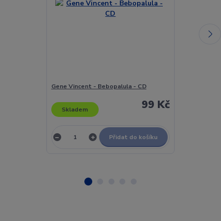
Gene Vincent - Bebopalula - CD
General - Gener
99 Kč
Skladem
Skladem
Přidat do košíku