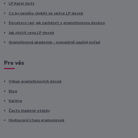
LP Karel Gott
Co by nemělo chybět ve sbírce LP desek
Desatero rad, jak zacházet s gramofonovou deskou
Jak zjistit cenu LP desek
Gramofonová akademie - populárně naučný pořad
Pro vás
Výkup gramofonových desek
Blog
Kariéra
Často kladené otázky
Hodnocení stavu gramodesek