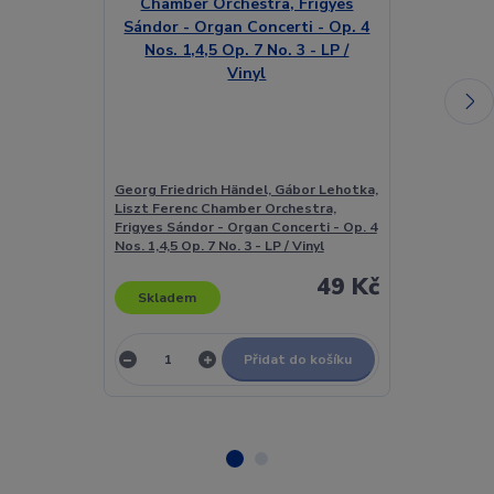
Georg Friedrich Händel, Gábor Lehotka,
Georg Friedric
Liszt Ferenc Chamber Orchestra,
Slovak Chamb
Frigyes Sándor - Organ Concerti - Op. 4
Warchal - 6 C
Nos. 1,4,5 Op. 7 No. 3 - LP / Vinyl
Chamber Orche
49 Kč
Skladem
Skladem
Přidat do košíku