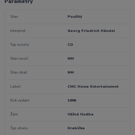
Parametry
Stav
Použitý
Interpret
Georg Friedrich Händel
Typ nosiče
CD
Stav nosič
NM
Stav obal
NM
Label
CMC Home Entertainment
Rok vydání
1996
Žánr
Vážná Hudba
Typ obalu
Krabička