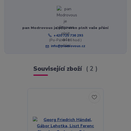
pan Modrovous je připraven plnit vaše přání
+420 725 736 293
(Po-Pá, 8 - 16 hod.)
info@modrovous.cz
Související zboží
2