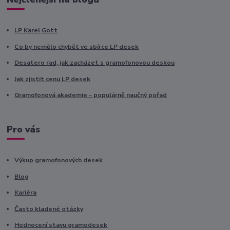
LP Karel Gott
Co by nemělo chybět ve sbírce LP desek
Desatero rad, jak zacházet s gramofonovou deskou
Jak zjistit cenu LP desek
Gramofonová akademie - populárně naučný pořad
Pro vás
Výkup gramofonových desek
Blog
Kariéra
Často kladené otázky
Hodnocení stavu gramodesek