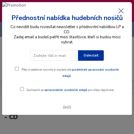
❣️ Od 4.8. do 13.8. čerpám dovolenou. Datum
expedice objednávek se posouvá na pátek
14.8.2026 🐋
Přednostní nabídka hudebních nosičů
Co nevidět budu rozesílat newsletter s přednostní nabídkou LP a
+420 725 736 293
CZK
(Po-Pá, 8 - 16 hod.)
CD.
Zadej email a budeš patřit mezi šťastlivce, kteří si budou moci
vybrat.
0
0 Kč
Odeslat
Menu
Přeji si odebírat novinky e-mailem dle
podmínek zpracování osobních
údajů
.
Alba
CD
Georg Friedrich Händel - Water Music - CD
Souhlasím se
zpracováním osobních údajů
pro účely registrace.
Zavřít
Georg Friedrich Händel - Water Music
- CD