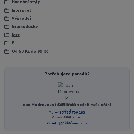
Hudební styly
Interpret
Výprodej
Gramodesky
Jazz
E
Od 50 Kč do 99 Kč
Potřebujete poradit?
pan Modrovous je připraven plnit vaše přání
+420 725 736 293
(Po-Pá, 8 - 16 hod.)
info@modrovous.cz