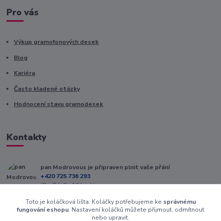
Pro vás
Výkup gramofonových desek
Blog
Kariéra
Často kladené otázky
Hodnocení stavu gramodesek
Kontakty
pan Modrovous je připraven plnit vaše přání
+420 725 736 293
(Po-Pá, 8 - 16 hod.)
Toto je koláčková lišta. Koláčky potřebujeme ke
správnému
info@modrovous.cz
fungování eshopu
. Nastavení koláčků můžete přijmout, odmítnout
nebo upravit.