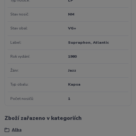
Typ nosiče
LP
Stav nosič
NM
Stav obal
VG+
Label
Supraphon, Atlantic
Rok vydání
1980
Žánr
Jazz
Typ obalu
Kapsa
Počet nosičů
1
Zboží zařazeno v kategoriích
Alba