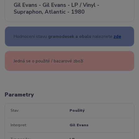
Gil Evans - Gil Evans - LP / Vinyl -
Supraphon, Atlantic - 1980
Hodnocení stavu
gramodesek a obalu
naleznete
zde
Jedná se o použité / bazarové zboží
Parametry
Stav
Použitý
Interpret
Gil Evans