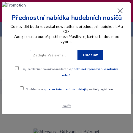
❣️ Od 4.8. do 13.8. čerpám dovolenou. Datum
expedice objednávek se posouvá na pátek
14.8.2026 🐋
Přednostní nabídka hudebních nosičů
Co nevidět budu rozesílat newsletter s přednostní nabídkou LP a
+420 725 736 293
CZK
(Po-Pá, 8 - 16 hod.)
CD.
Zadej email a budeš patřit mezi šťastlivce, kteří si budou moci
vybrat.
0
0 Kč
Odeslat
Menu
Přeji si odebírat novinky e-mailem dle
podmínek zpracování osobních
údajů
.
Alba
Gramodesky
Gil Evans - Gil Evans - LP / Vinyl
Souhlasím se
zpracováním osobních údajů
pro účely registrace.
Zavřít
Gil Evans - Gil Evans - LP / Vinyl