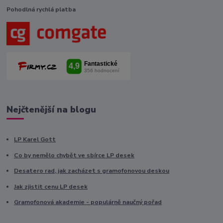
Pohodlná rychlá platba
Nejčtenější na blogu
LP Karel Gott
Co by nemělo chybět ve sbírce LP desek
Desatero rad, jak zacházet s gramofonovou deskou
Jak zjistit cenu LP desek
Gramofonová akademie - populárně naučný pořad