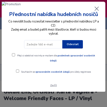
❣️ Od 4.8. do 13.8. čerpám dovolenou. Datum
expedice objednávek se posouvá na pátek
14.8.2026 🐋
Přednostní nabídka hudebních nosičů
Co nevidět budu rozesílat newsletter s přednostní nabídkou LP a
+420 725 736 293
CZK
(Po-Pá, 8 - 16 hod.)
CD.
Zadej email a budeš patřit mezi šťastlivce, kteří si budou moci
vybrat.
0
0 Kč
Odeslat
Menu
Přeji si odebírat novinky e-mailem dle
podmínek zpracování osobních
údajů
.
Alba
Gramodesky
Goldie Ens, Orchestr Karla Vágnera -
Souhlasím se
zpracováním osobních údajů
pro účely registrace.
Welcome Friendly Faces - LP / Vinyl
Zavřít
Goldie Ens, Orchestr Karla Vágnera -
Welcome Friendly Faces - LP / Vinyl