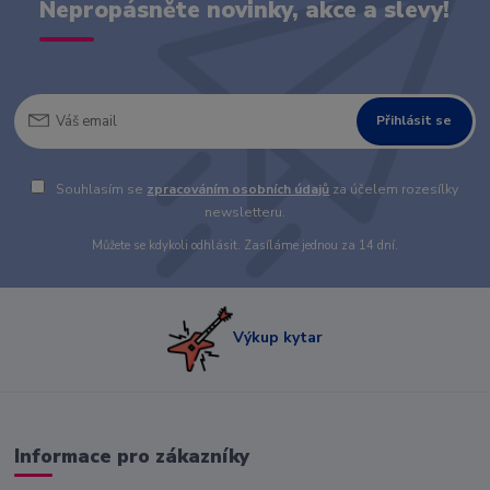
Nepropásněte novinky, akce a slevy!
Přihlásit se
Souhlasím se
zpracováním osobních údajů
za účelem rozesílky
newsletteru.
Můžete se kdykoli odhlásit. Zasíláme jednou za 14 dní.
Výkup kytar
Informace pro zákazníky