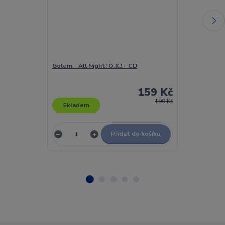
Golem - All Night! O.K.! - CD
Golem - Go Go 
159 Kč
199 Kč
Skladem
Skladem
Přidat do košíku