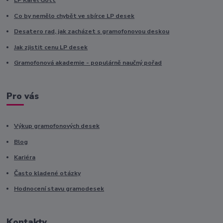
LP Karel Gott
Co by nemělo chybět ve sbírce LP desek
Desatero rad, jak zacházet s gramofonovou deskou
Jak zjistit cenu LP desek
Gramofonová akademie - populárně naučný pořad
Pro vás
Výkup gramofonových desek
Blog
Kariéra
Často kladené otázky
Hodnocení stavu gramodesek
Kontakty