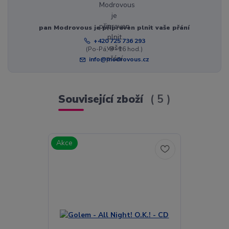
pan Modrovous je připraven plnit vaše přání
+420 725 736 293
(Po-Pá, 8 - 16 hod.)
info@modrovous.cz
Související zboží
5
Akce