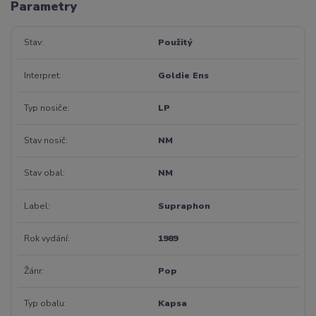
Parametry
Stav
Použitý
Interpret
Goldie Ens
Typ nosiče
LP
Stav nosič
NM
Stav obal
NM
Label
Supraphon
Rok vydání
1989
Žánr
Pop
Typ obalu
Kapsa