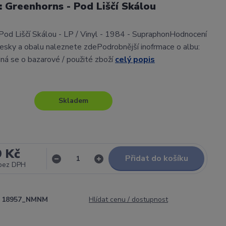
l: Greenhorns - Pod Liščí Skálou
Pod Liščí Skálou - LP / Vinyl - 1984 - SupraphonHodnocení
sky a obalu naleznete zdePodrobnější inofrmace o albu:
ná se o bazarové / použité zboží
celý popis
Skladem
9 Kč
Přidat do košíku
bez DPH
18957_NMNM
Hlídat cenu / dostupnost