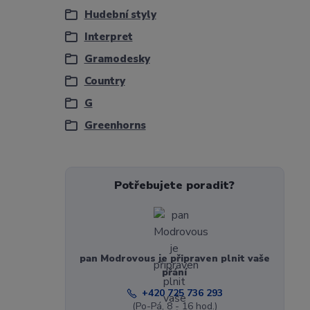
Hudební styly
Interpret
Gramodesky
Country
G
Greenhorns
Potřebujete poradit?
pan Modrovous je připraven plnit vaše
přání
+420 725 736 293
(Po-Pá, 8 - 16 hod.)