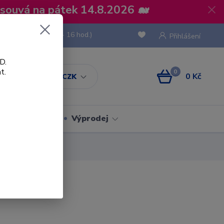
osouvá na pátek 14.8.2026 🐋
 736 293
(Po-Pá, 8 - 16 hod.)
Přihlášení
D.
t.
0
0 Kč
CZK
Obaly
Výprodej