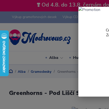
❣️ Od 4.8. do 13.8. čerpám 
Výkup gramofonových desek
Výkup CD
Výkup hi-fi tech
C
Z
Alba
Hudební styly
Alba
Gramodesky
Greenhorns - Pod Liščí Skálou - L
Greenhorns - Pod Liščí Skálou - LP