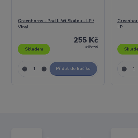
Greenhorns - Pod Liščí Skálou - LP /
Greenhorn
Vinyl
LP
255 Kč
306 Kč
Skladem
Sklad
Přidat do košíku