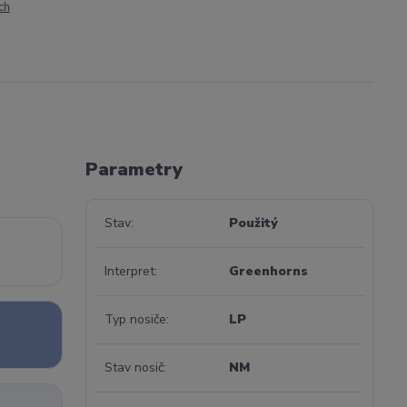
ch
Parametry
Stav
Použitý
Interpret
Greenhorns
Typ nosiče
LP
Stav nosič
NM