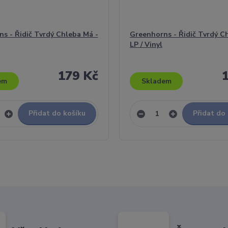
s - Řidič Tvrdý Chleba Má -
Greenhorns - Řidič Tvrdý C
LP / Vinyl
179 Kč
em
Skladem
Přidat do košíku
Přidat do