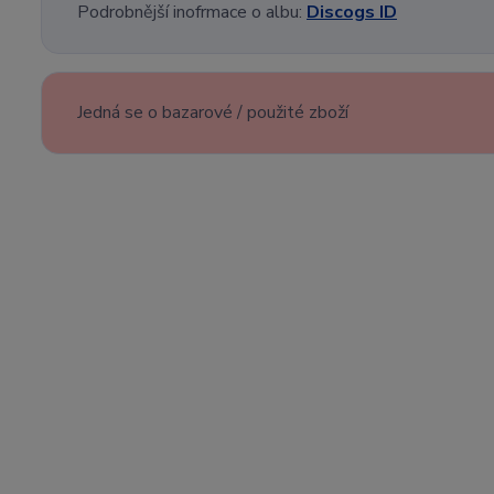
Podrobnější inofrmace o albu:
Discogs ID
Jedná se o bazarové / použité zboží