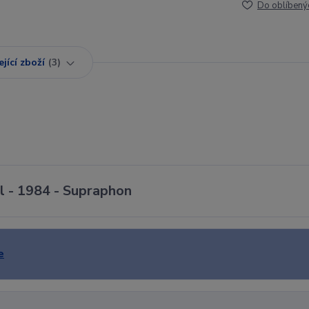
Do oblíbený
jící zboží
3
yl - 1984 - Supraphon
e