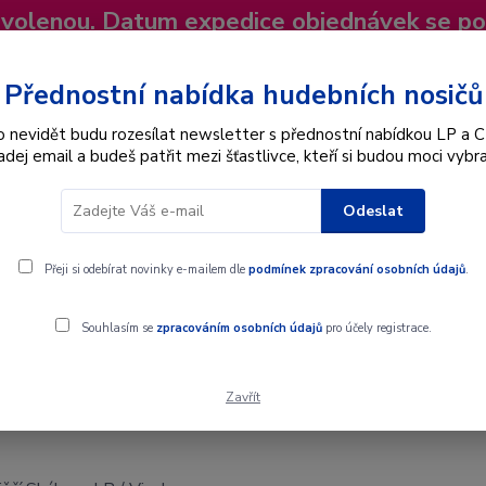
dovolenou. Datum expedice objednávek se p
niky
Nevíte si rady? Zavolejte.
+420 725
Více
Přednostní nabídka hudebních nosičů
o nevidět budu rozesílat newsletter s přednostní nabídkou LP a C
adej email a budeš patřit mezi šťastlivce, kteří si budou moci vybra
Hledat
Odeslat
Interpret
Karel Gott
Dárkové poukazy
Přeji si odebírat novinky e-mailem dle
podmínek zpracování osobních údajů
.
P / Vinyl
Souhlasím se
zpracováním osobních údajů
pro účely registrace.
Zavřít
 / Vinyl