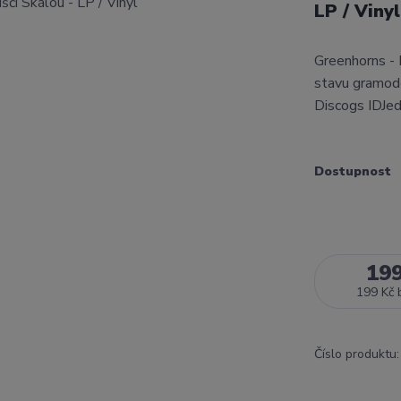
LP / Viny
Greenhorns - 
stavu gramode
Discogs IDJed
Dostupnost
19
199 Kč
Číslo produktu: