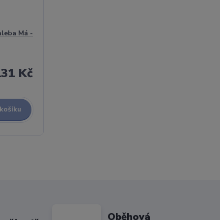
hleba Má -
131 Kč
 košíku
Oběhová