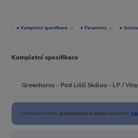
Kompletní specifikace
Parametry
Souvise
Kompletní specifikace
Greenhorns - Pod Liščí Skálou - LP / Vin
Hodnocení stavu
gramodesky a obalu
naleznete
zd