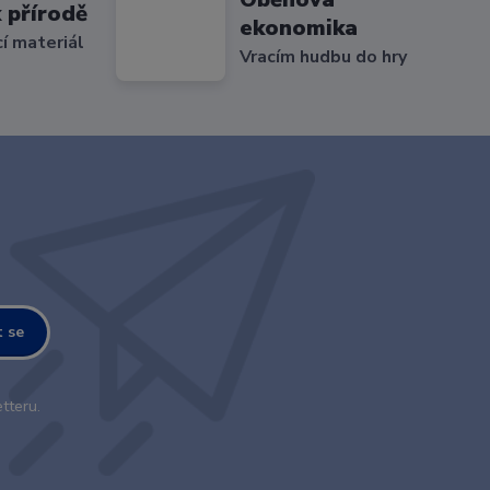
 přírodě
ekonomika
cí materiál
Vracím hudbu do hry
t se
tteru.