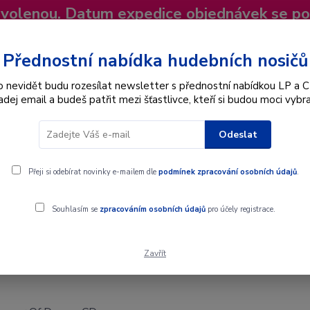
dovolenou. Datum expedice objednávek se p
niky
Nevíte si rady? Zavolejte.
+420 725
Více
Přednostní nabídka hudebních nosičů
o nevidět budu rozesílat newsletter s přednostní nabídkou LP a C
adej email a budeš patřit mezi šťastlivce, kteří si budou moci vybra
Hledat
Odeslat
Interpret
Karel Gott
Dárkové poukazy
Přeji si odebírat novinky e-mailem dle
podmínek zpracování osobních údajů
.
Souhlasím se
zpracováním osobních údajů
pro účely registrace.
Zavřít
 CD