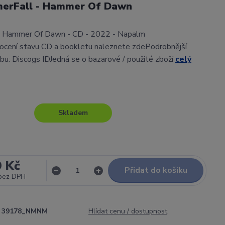
erFall - Hammer Of Dawn
 Hammer Of Dawn - CD - 2022 - Napalm
cení stavu CD a bookletu naleznete zdePodrobnější
lbu: Discogs IDJedná se o bazarové / použité zboží
celý
Skladem
9 Kč
Přidat do košíku
bez DPH
39178_NMNM
Hlídat cenu / dostupnost