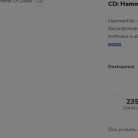
CD: Hamm
HammerFall -
RecordsHodno
inofrmace o a
popis
Dostupnost
23
239 Kč
Číslo produktu: