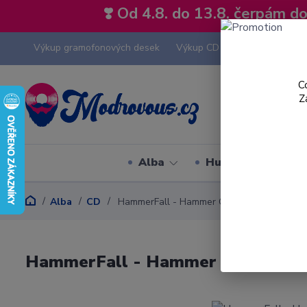
❣️ Od 4.8. do 13.8. čerpám 
Výkup gramofonových desek
Výkup CD
Výkup hi-fi tech
C
Z
Alba
Hudební styly
Alba
CD
HammerFall - Hammer Of Dawn - CD
HammerFall - Hammer Of Dawn -