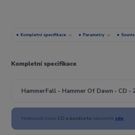
Kompletní specifikace
Parametry
Souvise
Kompletní specifikace
HammerFall - Hammer Of Dawn - CD - 
Hodnocení stavu
CD a bookletu
naleznete
zde