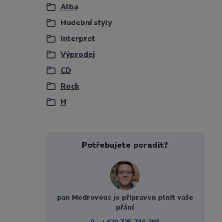
Alba
Hudební styly
Interpret
Výprodej
CD
Rock
H
Potřebujete poradit?
pan Modrovous je připraven plnit vaše
přání