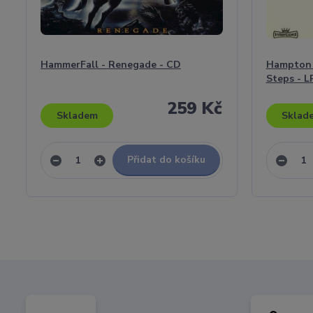
HammerFall - Renegade - CD
Hampton H
Steps - LP
259 Kč
Skladem
Sklad
Přidat do košíku