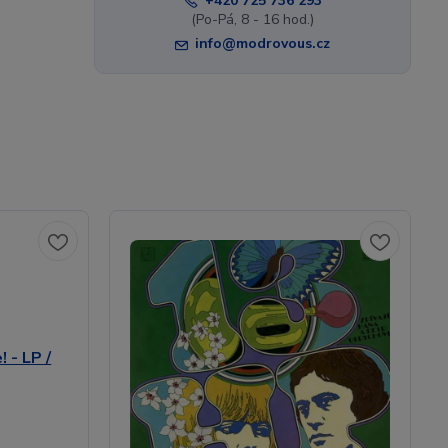
+420 725 736 293
(Po-Pá, 8 - 16 hod.)
info@modrovous.cz