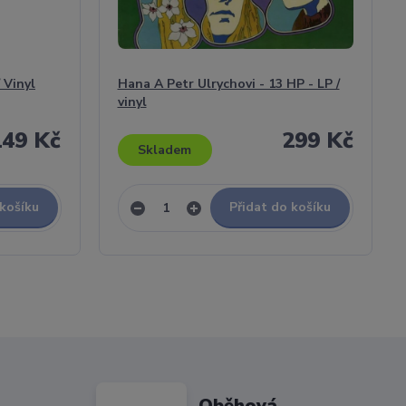
 Vinyl
Hana A Petr Ulrychovi - 13 HP - LP /
vinyl
149 Kč
299 Kč
Skladem
 košíku
Přidat do košíku
Oběhová