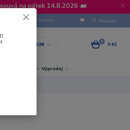
osouvá na pátek 14.8.2026 🐋
 736 293
(Po-Pá, 8 - 16 hod.)
Přihlášení
D.
t.
0
0 Kč
CZK
Obaly
Výprodej