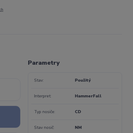
ch
Parametry
Stav
Použitý
Interpret
HammerFall
Typ nosiče
CD
Stav nosič
NM