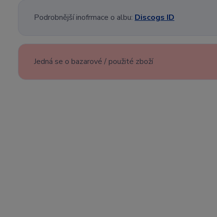
Podrobnější inofrmace o albu:
Discogs ID
Jedná se o bazarové / použité zboží