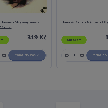
awes - SP / vinylanish
Hana & Dana - Měj Se! - LP /
 / vinyl
319 Kč
em
Skladem
Přidat do košíku
Přidat do