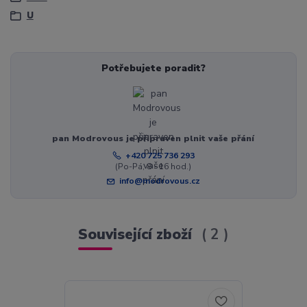
U
Potřebujete poradit?
pan Modrovous je připraven plnit vaše přání
+420 725 736 293
(Po-Pá, 8 - 16 hod.)
info@modrovous.cz
Související zboží
2