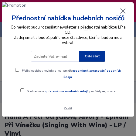
❣️ Od 4.8. do 13.8. čerpám dovolenou. Datum
expedice objednávek se posouvá na pátek
14.8.2026 🐋
Přednostní nabídka hudebních nosičů
Co nevidět budu rozesílat newsletter s přednostní nabídkou LP a
+420 725 736 293
CZK
(Po-Pá, 8 - 16 hod.)
CD.
Zadej email a budeš patřit mezi šťastlivce, kteří si budou moci
vybrat.
0
0 Kč
Odeslat
Menu
Přeji si odebírat novinky e-mailem dle
podmínek zpracování osobních
údajů
.
Alba
Gramodesky
Hana A Petr Ulrychovi, Javory - Zpívání Při
Souhlasím se
zpracováním osobních údajů
pro účely registrace.
Vínečku (Singing With Wine) - LP / Vinyl
Zavřít
Hana A Petr Ulrychovi, Javory - Zpívání
Při Vínečku (Singing With Wine) - LP /
Vinyl