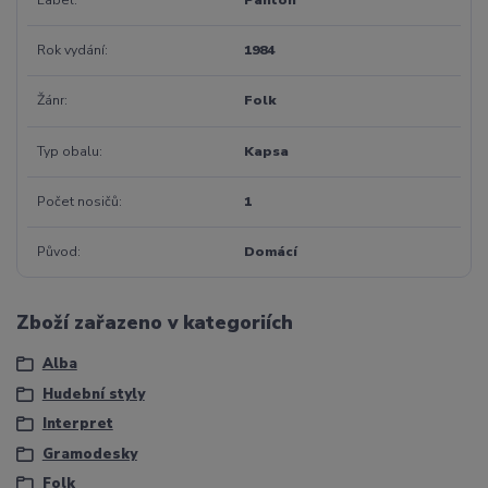
Rok vydání
1984
Žánr
Folk
Typ obalu
Kapsa
Počet nosičů
1
Původ
Domácí
Zboží zařazeno v kategoriích
Alba
Hudební styly
Interpret
Gramodesky
Folk