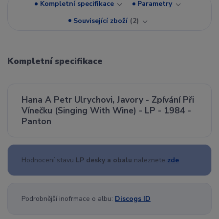
Kompletní specifikace
Parametry
Související zboží
2
Kompletní specifikace
Hana A Petr Ulrychovi, Javory - Zpívání Při
Vínečku (Singing With Wine) - LP - 1984 -
Panton
Hodnocení stavu
LP desky a obalu
naleznete
zde
Podrobnější inofrmace o albu:
Discogs ID