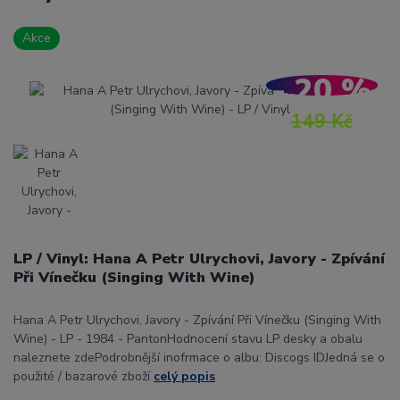
Akce
- 20 %
149 Kč
LP / Vinyl: Hana A Petr Ulrychovi, Javory - Zpívání
Při Vínečku (Singing With Wine)
Hana A Petr Ulrychovi, Javory - Zpívání Při Vínečku (Singing With
Wine) - LP - 1984 - PantonHodnocení stavu LP desky a obalu
naleznete zdePodrobnější inofrmace o albu: Discogs IDJedná se o
použité / bazarové zboží
celý popis