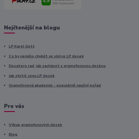
Nejčtenější na blogu
LP Karel Gott
Co by nemělo chybět ve sbírce LP desek
Desatero rad, jak zacházet s gramofonovou deskou
Jak zjistit cenu LP desek
Gramofonová akademie - populárně naučný pořad
Pro vás
Výkup gramofonových desek
Blog