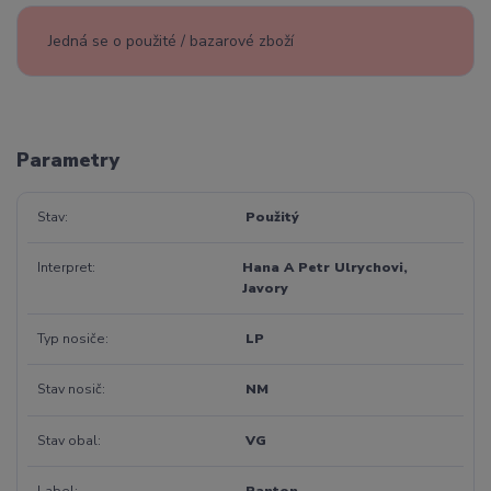
Jedná se o použité / bazarové zboží
Parametry
Stav
Použitý
Interpret
Hana A Petr Ulrychovi,
Javory
Typ nosiče
LP
Stav nosič
NM
Stav obal
VG
Label
Panton