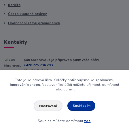
Kariéra
Často kladené otázky
Hodnocení stavu gramodesek
Kontakty
pan Modrovous je připraven plnit vaše přání
+420 725 736 293
(Po-Pá, 8 - 16 hod.)
Toto je koláčková lišta. Koláčky potřebujeme ke
správnému
info@modrovous.cz
fungování eshopu
. Nastavení koláčků můžete přijmout, odmítnout
nebo upravit.
Souhlasím
Nastavení
Souhlas můžete odmítnout
zde
.
Vytvořeno na
Eshop-rychle.cz