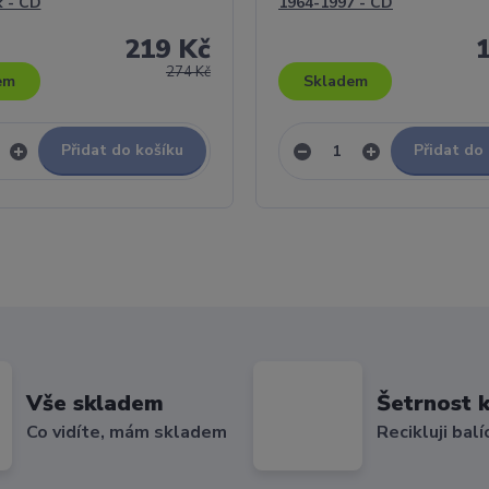
 - CD
1964-1997 - CD
219 Kč
274 Kč
em
Skladem
Přidat do košíku
Přidat do
Vše skladem
Šetrnost k
Co vidíte, mám skladem
Recikluji balí