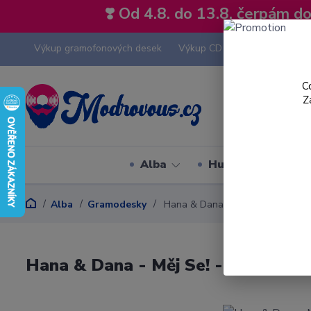
❣️ Od 4.8. do 13.8. čerpám 
Výkup gramofonových desek
Výkup CD
Výkup hi-fi tech
C
Z
Alba
Hudební styly
Alba
Gramodesky
Hana & Dana - Měj Se! - LP / Viny
Hana & Dana - Měj Se! - LP / Vinyl