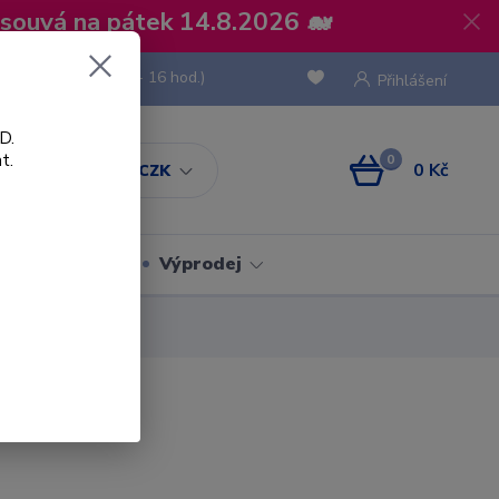
osouvá na pátek 14.8.2026 🐋
 736 293
(Po-Pá, 8 - 16 hod.)
Přihlášení
D.
t.
0
0 Kč
CZK
Obaly
Výprodej