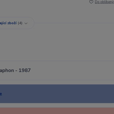
Do oblíbený
jící zboží
4
raphon - 1987
e