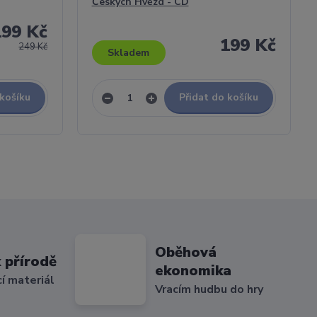
Českých Hvězd - CD
199 Kč
199 Kč
249 Kč
Skladem
 košíku
Přidat do košíku
Oběhová
 přírodě
ekonomika
cí materiál
Vracím hudbu do hry