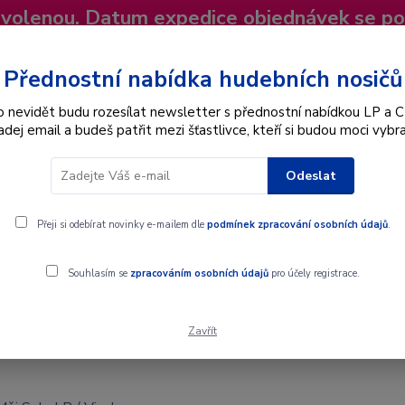
dovolenou. Datum expedice objednávek se p
niky
Nevíte si rady? Zavolejte.
+420 725
Více
Přednostní nabídka hudebních nosičů
o nevidět budu rozesílat newsletter s přednostní nabídkou LP a C
adej email a budeš patřit mezi šťastlivce, kteří si budou moci vybra
Hledat
Odeslat
Interpret
Karel Gott
Dárkové poukazy
Přeji si odebírat novinky e-mailem dle
podmínek zpracování osobních údajů
.
l
Souhlasím se
zpracováním osobních údajů
pro účely registrace.
Zavřít