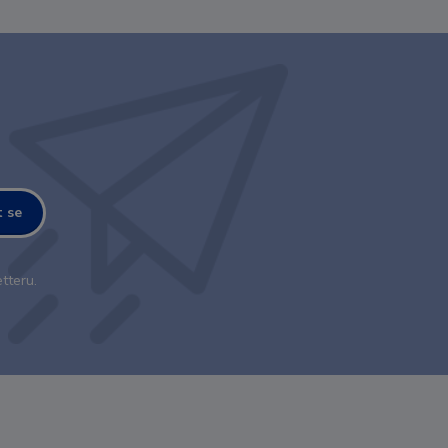
t se
tteru.