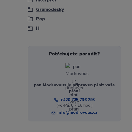
Interpret
Gramodesky
Pop
H
Potřebujete poradit?
pan Modrovous je připraven plnit vaše
přání
+420 725 736 293
(Po-Pá, 8 - 16 hod.)
info@modrovous.cz