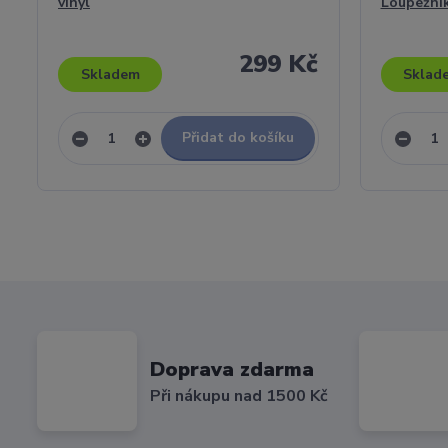
vinyl
Loupežník
299 Kč
Skladem
Sklad
Přidat do košíku
Doprava zdarma
Při nákupu nad 1500 Kč