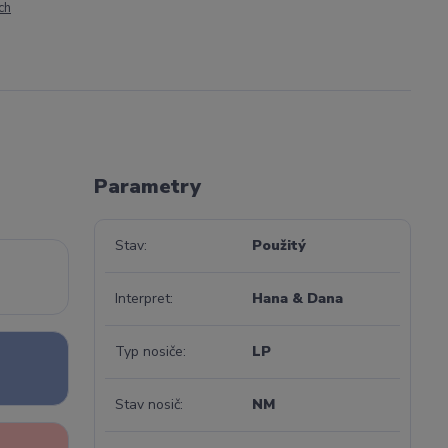
ch
Parametry
Stav
Použitý
Interpret
Hana & Dana
Typ nosiče
LP
Stav nosič
NM