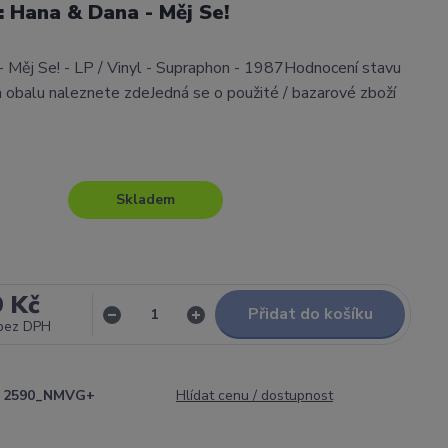
l: Hana & Dana - Měj Se!
 Měj Se! - LP / Vinyl - Supraphon - 1987Hodnocení stavu
obalu naleznete zdeJedná se o použité / bazarové zboží
Skladem
9 Kč
Přidat do košíku
bez DPH
2590_NMVG+
Hlídat cenu / dostupnost