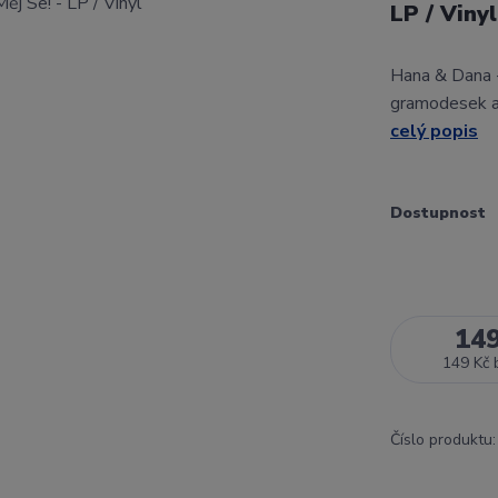
LP / Viny
Hana & Dana -
gramodesek a 
celý popis
Dostupnost
14
149 Kč
Číslo produktu: