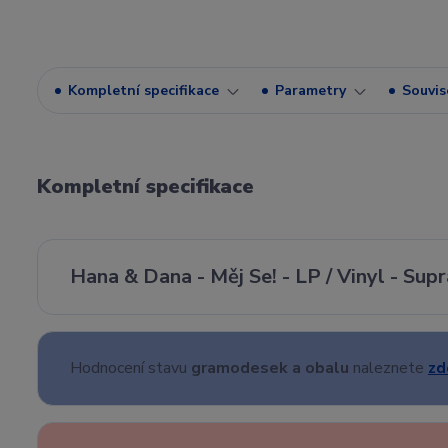
Kompletní specifikace
Parametry
Souvise
Kompletní specifikace
Hana & Dana - Měj Se! - LP / Vinyl - Sup
Hodnocení stavu
gramodesek a obalu
naleznete
zd