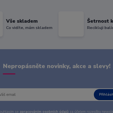
Vše skladem
Šetrnost k
Co vidíte, mám skladem
Recikluji balí
Nepropásněte novinky, akce a slevy!
Přihlási
uhlasím se
zpracováním osobních údajů
za účelem rozesílky newsle