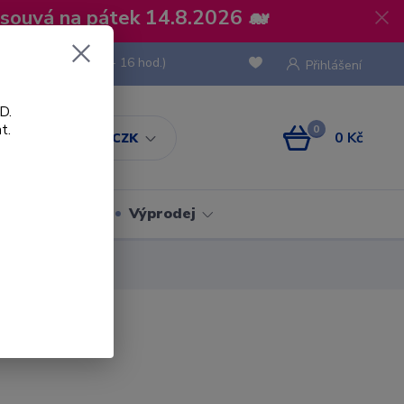
osouvá na pátek 14.8.2026 🐋
 736 293
(Po-Pá, 8 - 16 hod.)
Přihlášení
D.
t.
0
0 Kč
CZK
Obaly
Výprodej