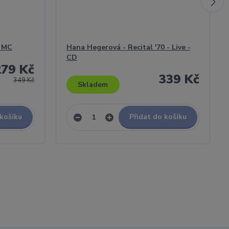
- MC
Hana Hegerová - Recital '70 - Live -
CD
279 Kč
339 Kč
349 Kč
Skladem
 košíku
Přidat do košíku