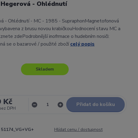
 Hegerová - Ohlédnutí
á - Ohlédnutí - MC - 1985 - SupraphonMagnetofonová
 vybavena z brusu novou krabičkouHodnocení stavu MC a
znete zdePodrobnější inofrmace o hudebním nosiči:
ná se o bazarové / použité zboží
celý popis
Skladem
9 Kč
Přidat do košíku
bez DPH
51174_VG+VG+
Hlídat cenu / dostupnost