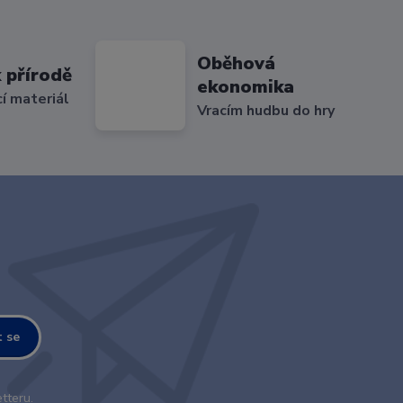
Oběhová
 přírodě
ekonomika
cí materiál
Vracím hudbu do hry
t se
tteru.