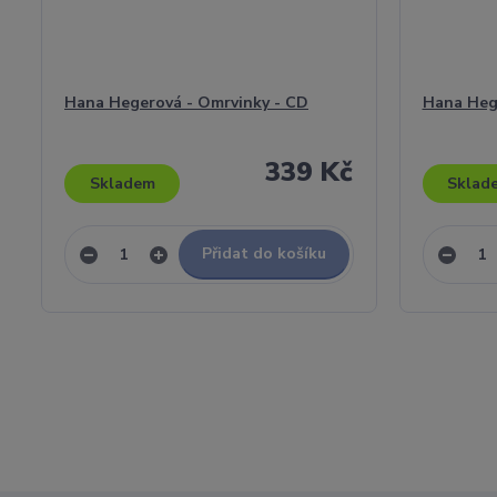
Hana Hegerová - Omrvinky - CD
Hana Hege
339 Kč
Skladem
Sklad
Přidat do košíku