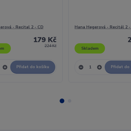
rová - Recital 2 - CD
Hana Hegerová - Recitál 2 
179 Kč
224 Kč
em
Skladem
Přidat do košíku
Přidat do