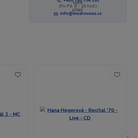
+420 725 736 293
(Po-Pá, 8 - 16 hod.)
info@modrovous.cz