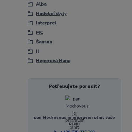
Alba
Hudební styly
Interpret
MC
Šanson
H
Hegerová Hana
Potřebujete poradit?
pan Modrovous je připraven plnit vaše
přání