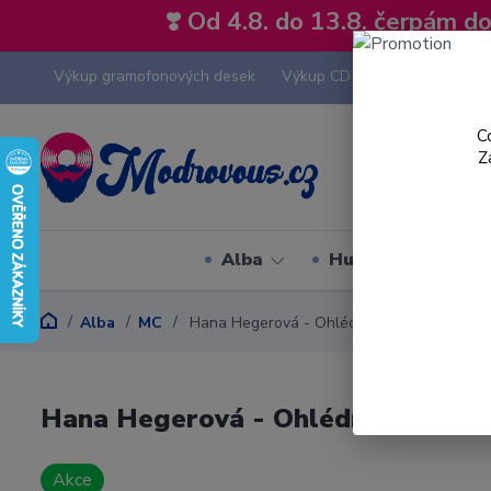
❣️ Od 4.8. do 13.8. čerpám 
Výkup gramofonových desek
Výkup CD
Výkup hi-fi tech
C
Z
Alba
Hudební styly
Alba
MC
Hana Hegerová - Ohlédnutí - MC
Hana Hegerová - Ohlédnutí - MC
Akce