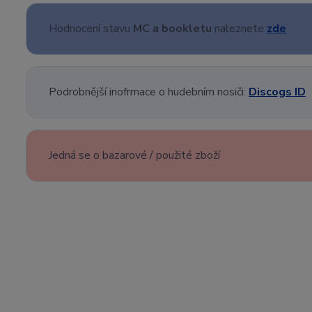
Hodnocení stavu
MC a bookletu
naleznete
zde
Podrobnější inofrmace o hudebním nosiči:
Discogs ID
Jedná se o bazarové / použité zboží