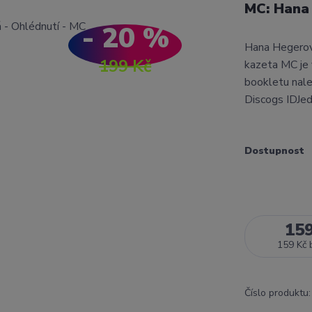
MC: Hana
- 20 %
Hana Hegerov
199 Kč
kazeta MC je
bookletu nale
Discogs IDJed
Dostupnost
15
159 Kč
Číslo produktu: