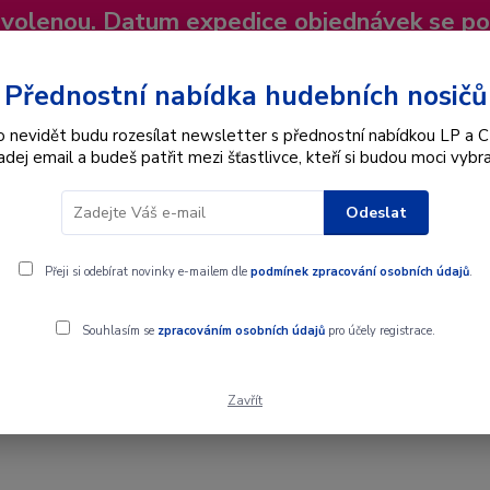
dovolenou. Datum expedice objednávek se p
niky
Nevíte si rady? Zavolejte.
+420 725
Více
Přednostní nabídka hudebních nosičů
o nevidět budu rozesílat newsletter s přednostní nabídkou LP a C
adej email a budeš patřit mezi šťastlivce, kteří si budou moci vybra
Hledat
Odeslat
Interpret
Karel Gott
Dárkové poukazy
Přeji si odebírat novinky e-mailem dle
podmínek zpracování osobních údajů
.
Souhlasím se
zpracováním osobních údajů
pro účely registrace.
Zavřít