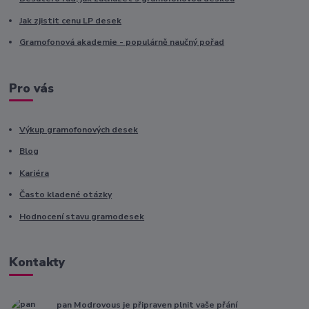
Jak zjistit cenu LP desek
Gramofonová akademie - populárně naučný pořad
Pro vás
Výkup gramofonových desek
Blog
Kariéra
Často kladené otázky
Hodnocení stavu gramodesek
Kontakty
pan Modrovous je připraven plnit vaše přání