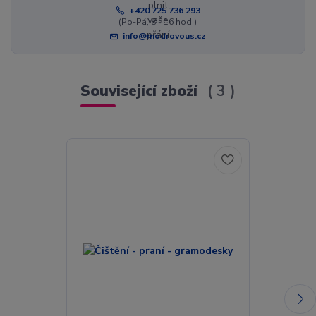
+420 725 736 293
(Po-Pá, 8 - 16 hod.)
info@modrovous.cz
Související zboží
3
Akce