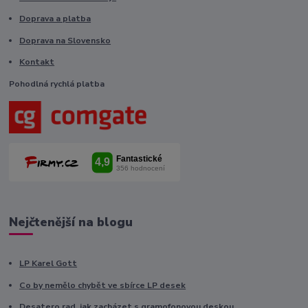
Doprava a platba
Doprava na Slovensko
Kontakt
Pohodlná rychlá platba
Nejčtenější na blogu
LP Karel Gott
Co by nemělo chybět ve sbírce LP desek
Desatero rad, jak zacházet s gramofonovou deskou