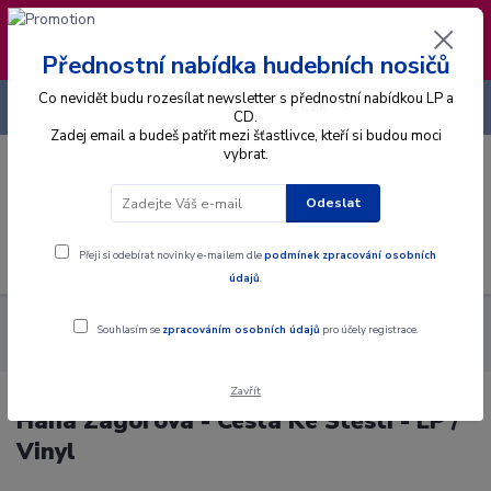
❣️ Od 4.8. do 13.8. čerpám dovolenou. Datum
expedice objednávek se posouvá na pátek
14.8.2026 🐋
Přednostní nabídka hudebních nosičů
Co nevidět budu rozesílat newsletter s přednostní nabídkou LP a
+420 725 736 293
CZK
(Po-Pá, 8 - 16 hod.)
CD.
Zadej email a budeš patřit mezi šťastlivce, kteří si budou moci
vybrat.
0
0 Kč
Odeslat
Menu
Přeji si odebírat novinky e-mailem dle
podmínek zpracování osobních
údajů
.
Alba
Gramodesky
Hana Zagorová - Cesta Ke Štěstí - LP /
Souhlasím se
zpracováním osobních údajů
pro účely registrace.
Vinyl
Zavřít
Hana Zagorová - Cesta Ke Štěstí - LP /
Vinyl