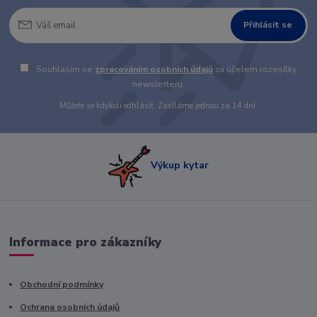
Přihlásit se
Souhlasím se
zpracováním osobních údajů
za účelem rozesílky
newsletteru.
Můžete se kdykoli odhlásit. Zasíláme jednou za 14 dní.
Výkup kytar
Informace pro zákazníky
Obchodní podmínky
Ochrana osobních údajů