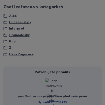
Zboží zařazeno v kategoriích
Alba
Hudební styly
Interpret
Gramodesky
Pop
Z
Hana Zagorová
Potřebujete poradit?
pan Modrovous je připraven plnit vaše přání
+420 725 736 293