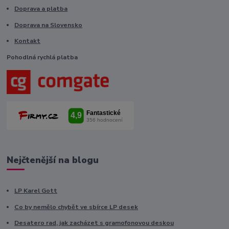
Doprava a platba
Doprava na Slovensko
Kontakt
Pohodlná rychlá platba
Nejčtenější na blogu
LP Karel Gott
Co by nemělo chybět ve sbírce LP desek
Desatero rad, jak zacházet s gramofonovou deskou