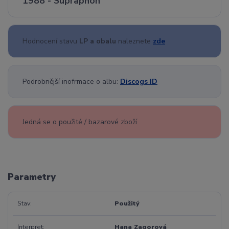
1988 - Supraphon
Hodnocení stavu
LP a obalu
naleznete
zde
Podrobnější inofrmace o albu:
Discogs ID
Jedná se o použité / bazarové zboží
Parametry
Stav
Použitý
Interpret
Hana Zagorová