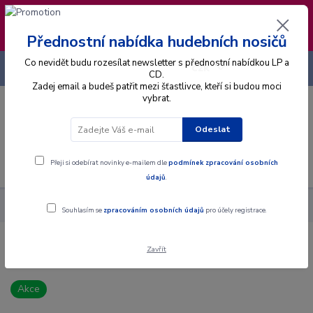
❣️ Od 4.8. do 13.8. čerpám dovolenou. Datum
expedice objednávek se posouvá na pátek
14.8.2026 🐋
Přednostní nabídka hudebních nosičů
Co nevidět budu rozesílat newsletter s přednostní nabídkou LP a
+420 725 736 293
CZK
(Po-Pá, 8 - 16 hod.)
CD.
Zadej email a budeš patřit mezi šťastlivce, kteří si budou moci
vybrat.
0
0 Kč
Odeslat
Menu
Přeji si odebírat novinky e-mailem dle
podmínek zpracování osobních
údajů
.
Alba
Gramodesky
Hana Zagorová - Živá Voda - LP / Vinyl
Souhlasím se
zpracováním osobních údajů
pro účely registrace.
Zavřít
Hana Zagorová - Živá Voda - LP / Vinyl
Akce