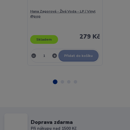
Hana Zagorová - Živá Voda - LP / Vinyl
Hana Zagorová 
@pop
Amore / Nech B
279 Kč
Skladem
Skladem
Přidat do košíku
Doprava zdarma
Při nákupu nad 1500 Kč