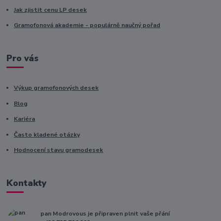
Jak zjistit cenu LP desek
Gramofonová akademie - populárně naučný pořad
Pro vás
Výkup gramofonových desek
Blog
Kariéra
Často kladené otázky
Hodnocení stavu gramodesek
Kontakty
pan Modrovous je připraven plnit vaše přání