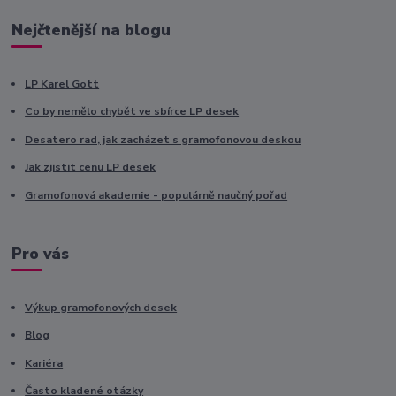
Nejčtenější na blogu
LP Karel Gott
Co by nemělo chybět ve sbírce LP desek
Desatero rad, jak zacházet s gramofonovou deskou
Jak zjistit cenu LP desek
Gramofonová akademie - populárně naučný pořad
Pro vás
Výkup gramofonových desek
Blog
Kariéra
Často kladené otázky