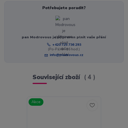
Potřebujete poradit?
pan Modrovous je připraven plnit vaše přání
+420 725 736 293
(Po-Pá, 8 - 16 hod.)
info@modrovous.cz
Související zboží
4
Akce