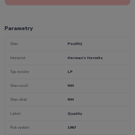
Parametry
Stav
Použitý
Interpret
Herman's Hermits
Typ nosiče
LP
Stav nosič
NM
Stav obal
NM
Label
Quality
Rok vydání
1967