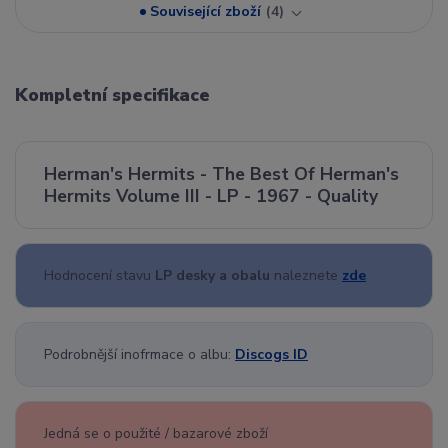
Související zboží
4
Kompletní specifikace
Herman's Hermits - The Best Of Herman's
Hermits Volume III - LP - 1967 - Quality
Hodnocení stavu
LP desky a obalu
naleznete
zde
Podrobnější inofrmace o albu:
Discogs ID
Jedná se o použité / bazarové zboží