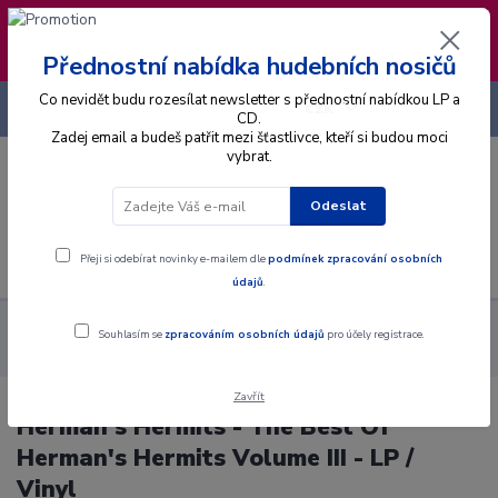
❣️ Od 4.8. do 13.8. čerpám dovolenou. Datum
expedice objednávek se posouvá na pátek
14.8.2026 🐋
Přednostní nabídka hudebních nosičů
Co nevidět budu rozesílat newsletter s přednostní nabídkou LP a
+420 725 736 293
CZK
(Po-Pá, 8 - 16 hod.)
CD.
Zadej email a budeš patřit mezi šťastlivce, kteří si budou moci
vybrat.
0
0 Kč
Odeslat
Menu
Přeji si odebírat novinky e-mailem dle
podmínek zpracování osobních
údajů
.
Alba
Gramodesky
Herman's Hermits - The Best Of Herman's
Souhlasím se
zpracováním osobních údajů
pro účely registrace.
Hermits Volume III - LP / Vinyl
Zavřít
Herman's Hermits - The Best Of
Herman's Hermits Volume III - LP /
Vinyl