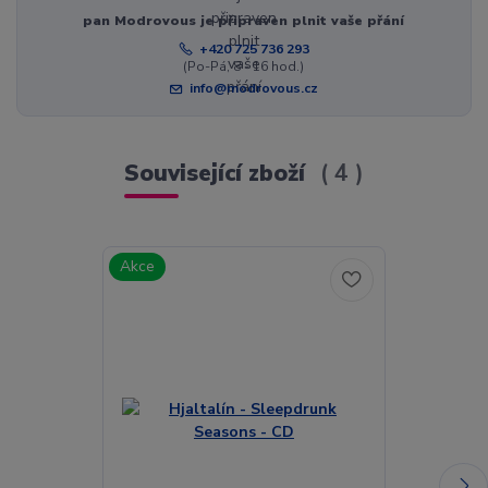
pan Modrovous je připraven plnit vaše přání
+420 725 736 293
(Po-Pá, 8 - 16 hod.)
info@modrovous.cz
Související zboží
4
Akce
Akce