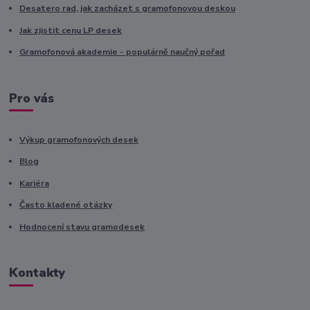
Desatero rad, jak zacházet s gramofonovou deskou
Jak zjistit cenu LP desek
Gramofonová akademie - populárně naučný pořad
Pro vás
Výkup gramofonových desek
Blog
Kariéra
Často kladené otázky
Hodnocení stavu gramodesek
Kontakty