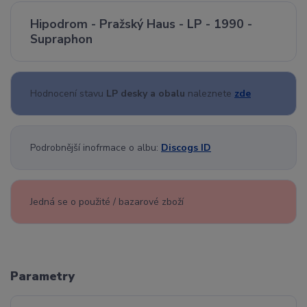
Hipodrom - Pražský Haus - LP - 1990 -
Supraphon
Hodnocení stavu
LP desky a obalu
naleznete
zde
Podrobnější inofrmace o albu:
Discogs ID
Jedná se o použité / bazarové zboží
Parametry