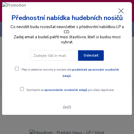
❣️ Od 4.8. do 13.8. čerpám dovolenou. Datum
expedice objednávek se posouvá na pátek
14.8.2026 🐋
Přednostní nabídka hudebních nosičů
Co nevidět budu rozesílat newsletter s přednostní nabídkou LP a
+420 725 736 293
CZK
(Po-Pá, 8 - 16 hod.)
CD.
Zadej email a budeš patřit mezi šťastlivce, kteří si budou moci
vybrat.
0
0 Kč
Odeslat
Menu
Přeji si odebírat novinky e-mailem dle
podmínek zpracování osobních
údajů
.
Alba
Gramodesky
Hipodrom - Pražský Haus - LP / Vinyl
Souhlasím se
zpracováním osobních údajů
pro účely registrace.
Zavřít
Hipodrom - Pražský Haus - LP / Vinyl