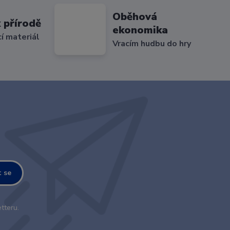
Oběhová
 přírodě
ekonomika
cí materiál
Vracím hudbu do hry
t se
tteru.