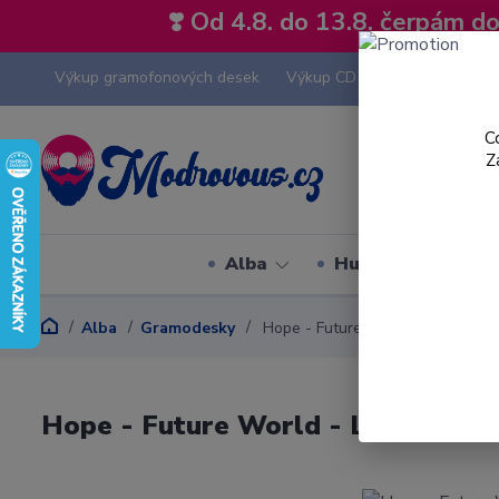
❣️ Od 4.8. do 13.8. čerpám 
Výkup gramofonových desek
Výkup CD
Výkup hi-fi tech
C
Z
Alba
Hudební styly
Alba
Gramodesky
Hope - Future World - LP / Vinyl
Hope - Future World - LP / Vinyl