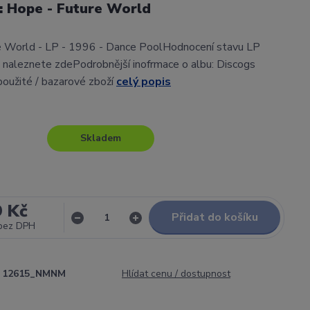
l: Hope - Future World
e World - LP - 1996 - Dance PoolHodnocení stavu LP
 naleznete zdePodrobnější inofrmace o albu: Discogs
použité / bazarové zboží
celý popis
Skladem
9 Kč
Přidat do košíku
bez DPH
12615_NMNM
Hlídat cenu / dostupnost