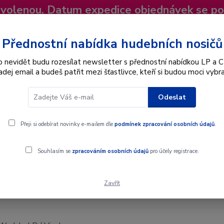
dovolenou. Datum expedice objednávek se p
niky
Nevíte si rady? Zavolejte.
+420 725
Více
Přednostní nabídka hudebních nosičů
o nevidět budu rozesílat newsletter s přednostní nabídkou LP a C
adej email a budeš patřit mezi šťastlivce, kteří si budou moci vybra
Hledat
Odeslat
Interpret
Karel Gott
Dárkové poukazy
Přeji si odebírat novinky e-mailem dle
podmínek zpracování osobních údajů
.
Souhlasím se
zpracováním osobních údajů
pro účely registrace.
Zavřít