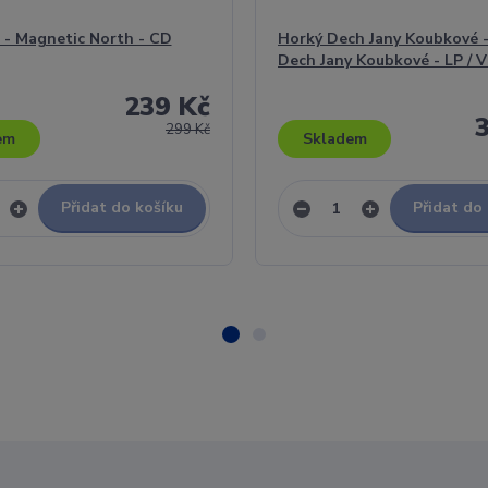
 - Magnetic North - CD
Horký Dech Jany Koubkové 
Dech Jany Koubkové - LP / V
239 Kč
299 Kč
em
Skladem
Přidat do košíku
Přidat do