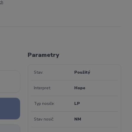
ch
Parametry
Stav
Použitý
Interpret
Hope
Typ nosiče
LP
Stav nosič
NM