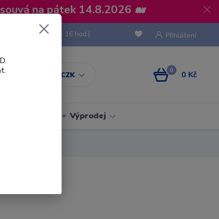
osouvá na pátek 14.8.2026 🐋
 736 293
(Po-Pá, 8 - 16 hod.)
Přihlášení
D.
t.
0
0 Kč
CZK
Obaly
Výprodej