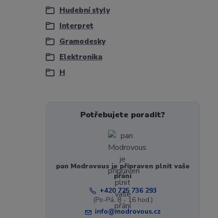
Hudební styly
Interpret
Gramodesky
Elektronika
H
Potřebujete poradit?
pan Modrovous je připraven plnit vaše
přání
+420 725 736 293
(Po-Pá, 8 - 16 hod.)
info@modrovous.cz