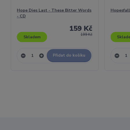
Hope Dies Last - These Bitter Words
Hopesfall
- CD
159 Kč
199 Kč
Skladem
Sklad
Přidat do košíku