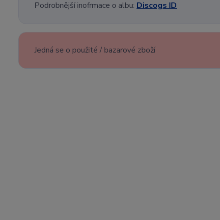
Podrobnější inofrmace o albu:
Discogs ID
Jedná se o použité / bazarové zboží