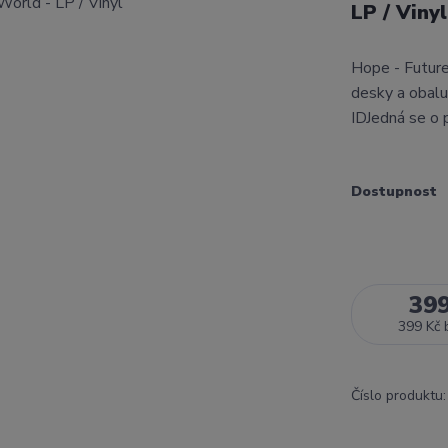
LP / Viny
Hope - Futur
desky a obalu
IDJedná se o 
Dostupnost
39
399 Kč
Číslo produktu: