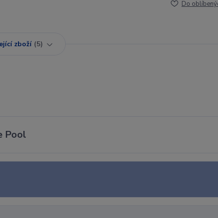
Do oblíbený
jící zboží
5
e Pool