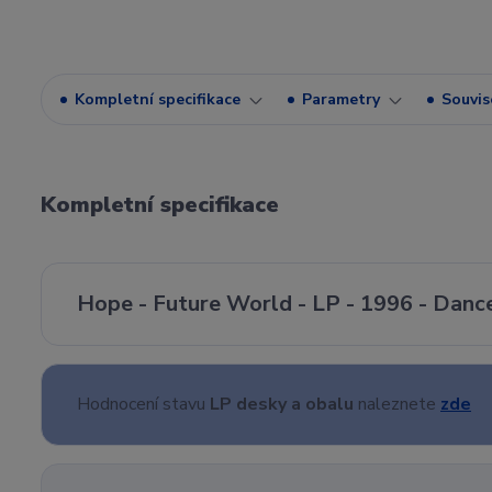
Kompletní specifikace
Parametry
Souvise
Kompletní specifikace
Hope - Future World - LP - 1996 - Danc
Hodnocení stavu
LP desky a obalu
naleznete
zde