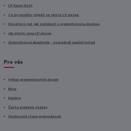
LP Karel Gott
Co by nemělo chybět ve sbírce LP desek
Desatero rad, jak zacházet s gramofonovou deskou
Jak zjistit cenu LP desek
Gramofonová akademie - populárně naučný pořad
Pro vás
Výkup gramofonových desek
Blog
Kariéra
Často kladené otázky
Hodnocení stavu gramodesek