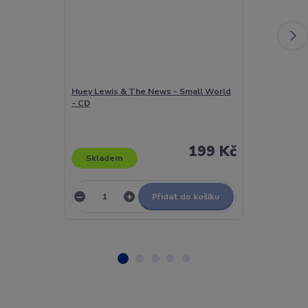
Huey Lewis & The News - Small World
Hugues Aufray
- CD
199 Kč
Skladem
Skladem
Přidat do košíku