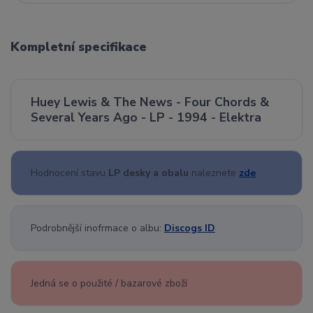
Kompletní specifikace
Huey Lewis & The News - Four Chords &
Several Years Ago - LP - 1994 - Elektra
Hodnocení stavu
LP desky a obalu
naleznete
zde
Podrobnější inofrmace o albu:
Discogs ID
Jedná se o použité / bazarové zboží