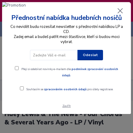
❣️ Od 4.8. do 13.8. čerpám dovolenou. Datum
expedice objednávek se posouvá na pátek
14.8.2026 🐋
Přednostní nabídka hudebních nosičů
Co nevidět budu rozesílat newsletter s přednostní nabídkou LP a
+420 725 736 293
CZK
(Po-Pá, 8 - 16 hod.)
CD.
Zadej email a budeš patřit mezi šťastlivce, kteří si budou moci
vybrat.
0
0 Kč
Odeslat
Menu
Přeji si odebírat novinky e-mailem dle
podmínek zpracování osobních
údajů
.
Alba
Gramodesky
Huey Lewis & The News - Four Chords &
Souhlasím se
zpracováním osobních údajů
pro účely registrace.
Several Years Ago - LP / Vinyl
Zavřít
Huey Lewis & The News - Four Chords
& Several Years Ago - LP / Vinyl