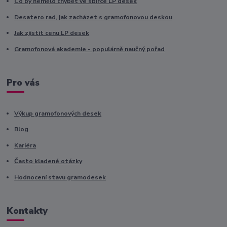
Co by nemělo chybět ve sbírce LP desek
Desatero rad, jak zacházet s gramofonovou deskou
Jak zjistit cenu LP desek
Gramofonová akademie - populárně naučný pořad
Pro vás
Výkup gramofonových desek
Blog
Kariéra
Často kladené otázky
Hodnocení stavu gramodesek
Kontakty