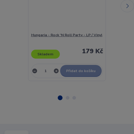
Hungaria - Rock 'N Roll Party - LP / Vinyl
Hunter - Drea
Vinyl
179 Kč
Skladem
Skladem
Přidat do košíku