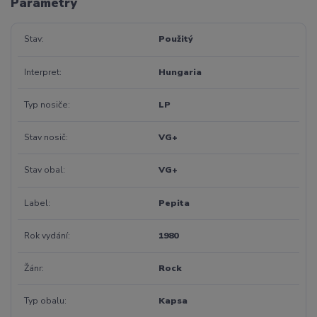
Parametry
Stav
Použitý
Interpret
Hungaria
Typ nosiče
LP
Stav nosič
VG+
Stav obal
VG+
Label
Pepita
Rok vydání
1980
Žánr
Rock
Typ obalu
Kapsa