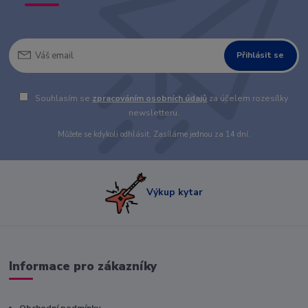
Přihlásit se
Souhlasím se
zpracováním osobních údajů
za účelem rozesílky
newsletteru.
Můžete se kdykoli odhlásit. Zasíláme jednou za 14 dní.
Výkup kytar
Informace pro zákazníky
Obchodní podmínky