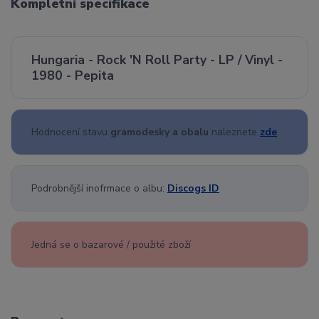
Kompletní specifikace
Hungaria - Rock 'N Roll Party - LP / Vinyl -
1980 - Pepita
Hodnocení stavu
gramodesky a obalu
naleznete
zde
Podrobnější inofrmace o albu:
Discogs ID
Jedná se o bazarové / použité zboží