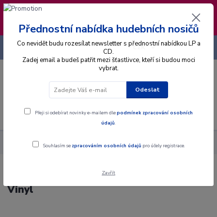
❣️ Od 4.8. do 13.8. čerpám dovolenou. Datum
expedice objednávek se posouvá na pátek
14.8.2026 🐋
Přednostní nabídka hudebních nosičů
Co nevidět budu rozesílat newsletter s přednostní nabídkou LP a
+420 725 736 293
CZK
(Po-Pá, 8 - 16 hod.)
CD.
Zadej email a budeš patřit mezi šťastlivce, kteří si budou moci
vybrat.
0
0 Kč
Odeslat
Menu
Přeji si odebírat novinky e-mailem dle
podmínek zpracování osobních
údajů
.
Alba
Gramodesky
Hungaria - Rock 'N Roll Party - LP / Vinyl
Souhlasím se
zpracováním osobních údajů
pro účely registrace.
Zavřít
Hungaria - Rock 'N Roll Party - LP /
Vinyl