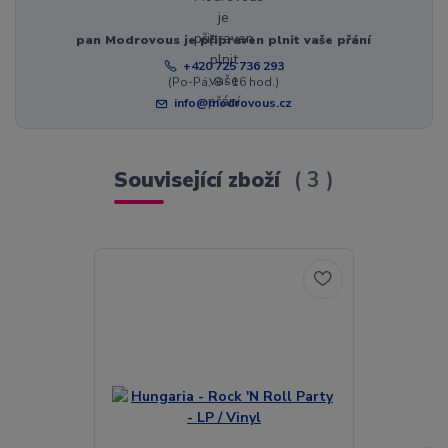
pan Modrovous je připraven plnit vaše přání
+420 725 736 293
(Po-Pá, 8 - 16 hod.)
info@modrovous.cz
Související zboží
3