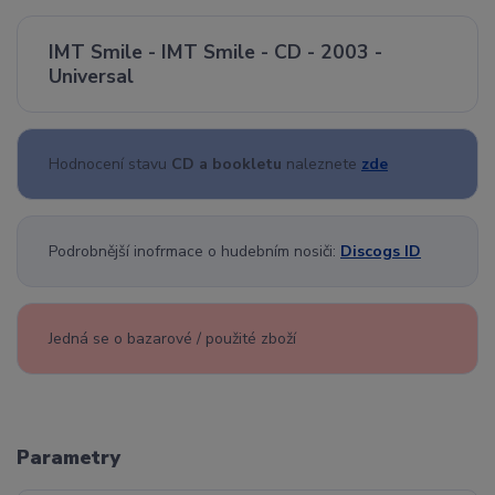
IMT Smile - IMT Smile - CD - 2003 -
Universal
Hodnocení stavu
CD a bookletu
naleznete
zde
Podrobnější inofrmace o hudebním nosiči:
Discogs ID
Jedná se o bazarové / použité zboží
Parametry