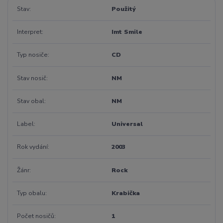
Stav
Použitý
Interpret
Imt Smile
Typ nosiče
CD
Stav nosič
NM
Stav obal
NM
Label
Universal
Rok vydání
2003
Žánr
Rock
Typ obalu
Krabička
Počet nosičů
1