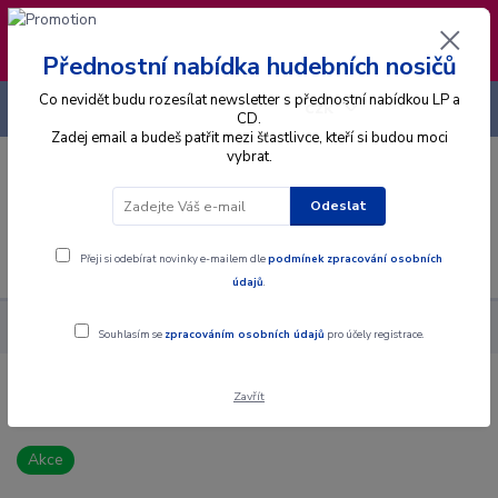
❣️ Od 4.8. do 13.8. čerpám dovolenou. Datum
expedice objednávek se posouvá na pátek
14.8.2026 🐋
Přednostní nabídka hudebních nosičů
Co nevidět budu rozesílat newsletter s přednostní nabídkou LP a
+420 725 736 293
CZK
(Po-Pá, 8 - 16 hod.)
CD.
Zadej email a budeš patřit mezi šťastlivce, kteří si budou moci
vybrat.
0
0 Kč
Odeslat
Menu
Přeji si odebírat novinky e-mailem dle
podmínek zpracování osobních
údajů
.
Alba
CD
IMT Smile - IMT Smile - CD
Souhlasím se
zpracováním osobních údajů
pro účely registrace.
Zavřít
IMT Smile - IMT Smile - CD
Akce