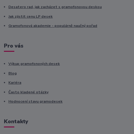
Desatero rad, jak zacházet s gramofonovou deskou
Jak zjistit cenu LP desek
Gramofonová akademie - populárně naučný pořad
Pro vás
Výkup gramofonových desek
Blog
Kariéra
Často kladené otázky
Hodnocení stavu gramodesek
Kontakty