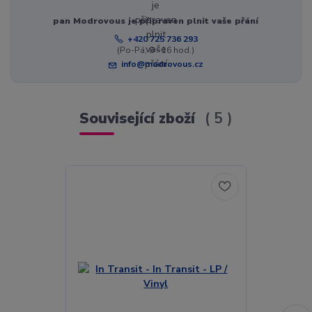
pan Modrovous je připraven plnit vaše přání
+420 725 736 293
(Po-Pá, 8 - 16 hod.)
info@modrovous.cz
Související zboží
5