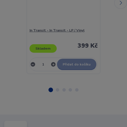
In Transit - In Transit - LP / Vinyl
Ina Deter - W
Besiegen... - L
399 Kč
Skladem
Skladem
Přidat do košíku