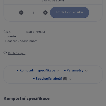
179 Kč
bez DPH
Přidat do košíku
Číslo
45319_NMNM
produktu:
Hlídat cenu / dostupnost
Do oblíbených
Kompletní specifikace
Parametry
Související zboží
5
Kompletní specifikace