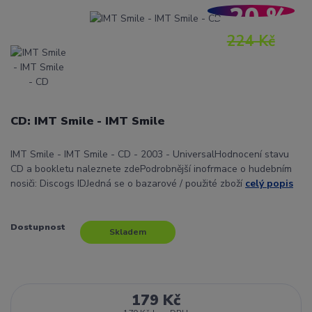
- 20 %
224 Kč
CD: IMT Smile - IMT Smile
IMT Smile - IMT Smile - CD - 2003 - UniversalHodnocení stavu
CD a bookletu naleznete zdePodrobnější inofrmace o hudebním
nosiči: Discogs IDJedná se o bazarové / použité zboží
celý popis
Dostupnost
Skladem
179 Kč