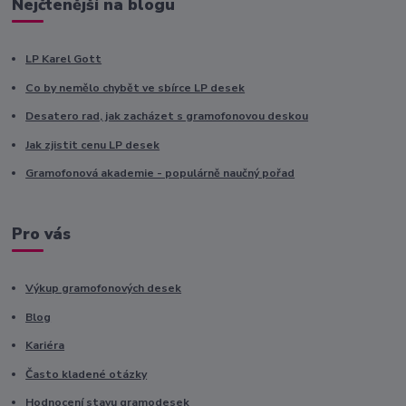
Nejčtenější na blogu
LP Karel Gott
Co by nemělo chybět ve sbírce LP desek
Desatero rad, jak zacházet s gramofonovou deskou
Jak zjistit cenu LP desek
Gramofonová akademie - populárně naučný pořad
Pro vás
Výkup gramofonových desek
Blog
Kariéra
Často kladené otázky
Hodnocení stavu gramodesek