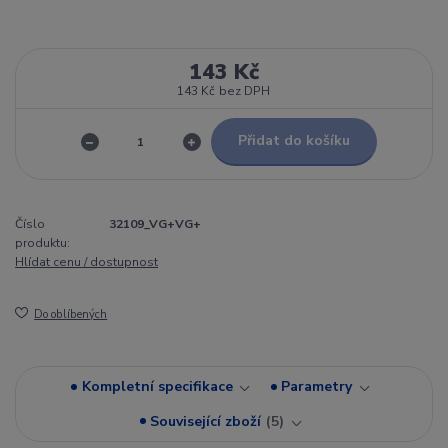
143 Kč
143 Kč
bez DPH
Přidat do košíku
Číslo
32109_VG+VG+
produktu:
Hlídat cenu / dostupnost
Do oblíbených
Kompletní specifikace
Parametry
Související zboží
5