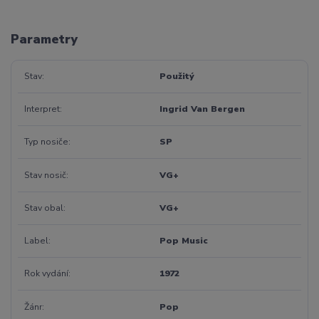
Parametry
Stav
Použitý
Interpret
Ingrid Van Bergen
Typ nosiče
SP
Stav nosič
VG+
Stav obal
VG+
Label
Pop Music
Rok vydání
1972
Žánr
Pop