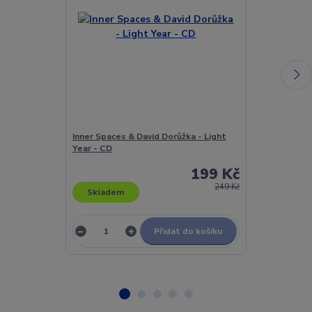
Inner Spaces & David Dorůžka - Light
Inspiral Carp
Year - CD
LP
199 Kč
249 Kč
Skladem
Skladem
Přidat do košíku