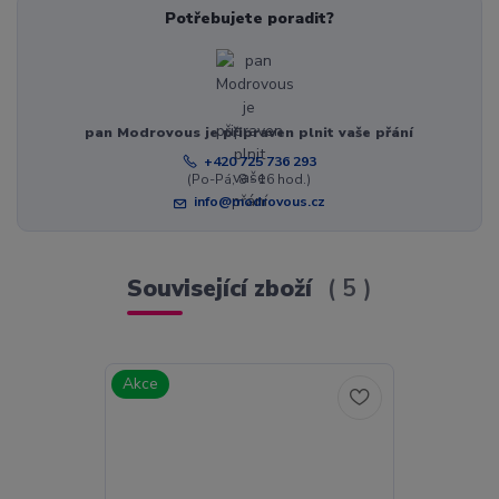
Potřebujete poradit?
pan Modrovous je připraven plnit vaše přání
+420 725 736 293
(Po-Pá, 8 - 16 hod.)
info@modrovous.cz
Související zboží
5
Akce