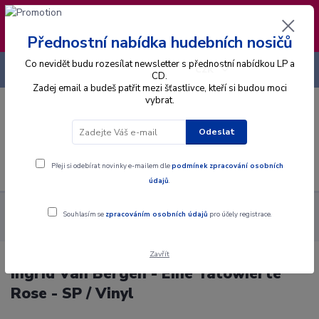
❣️ Od 4.8. do 13.8. čerpám dovolenou. Datum
expedice objednávek se posouvá na pátek
14.8.2026 🐋
Přednostní nabídka hudebních nosičů
Co nevidět budu rozesílat newsletter s přednostní nabídkou LP a
+420 725 736 293
CZK
(Po-Pá, 8 - 16 hod.)
CD.
Zadej email a budeš patřit mezi šťastlivce, kteří si budou moci
vybrat.
0
0 Kč
Odeslat
Menu
Přeji si odebírat novinky e-mailem dle
podmínek zpracování osobních
údajů
.
Alba
Gramodesky
Ingrid Van Bergen - Eine Tätowierte Rose
Souhlasím se
zpracováním osobních údajů
pro účely registrace.
- SP / Vinyl
Zavřít
Ingrid Van Bergen - Eine Tätowierte
Rose - SP / Vinyl