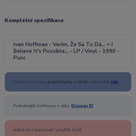
Kompletní specifikace
Ivan Hoffman - Verím, Že Sa To Dá... = I
Believe It's Possible... - LP / Vinyl - 1990 -
Punc
Hodnocení stavu
gramodesky a obalu
naleznete
zde
Podrobnější inofrmace o albu:
Discogs ID
Jedná se o bazarové / použité zboží