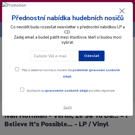
❣️ Od 4.8. do 13.8. čerpám dovolenou. Datum
expedice objednávek se posouvá na pátek
14.8.2026 🐋
Přednostní nabídka hudebních nosičů
Co nevidět budu rozesílat newsletter s přednostní nabídkou LP a
+420 725 736 293
CZK
(Po-Pá, 8 - 16 hod.)
CD.
Zadej email a budeš patřit mezi šťastlivce, kteří si budou moci
vybrat.
0
0 Kč
Odeslat
Menu
Přeji si odebírat novinky e-mailem dle
podmínek zpracování osobních
údajů
.
Alba
Gramodesky
Ivan Hoffman - Verím, Že Sa To Dá... = I
Souhlasím se
zpracováním osobních údajů
pro účely registrace.
Believe It's Possible... - LP / Vinyl
Zavřít
Ivan Hoffman - Verím, Že Sa To Dá... = I
Believe It's Possible... - LP / Vinyl