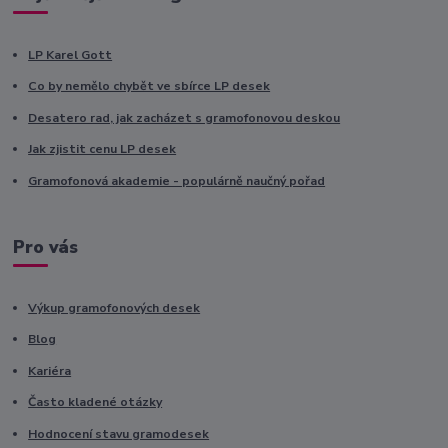
LP Karel Gott
Co by nemělo chybět ve sbírce LP desek
Desatero rad, jak zacházet s gramofonovou deskou
Jak zjistit cenu LP desek
Gramofonová akademie - populárně naučný pořad
Pro vás
Výkup gramofonových desek
Blog
Kariéra
Často kladené otázky
Hodnocení stavu gramodesek