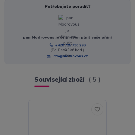
Potřebujete poradit?
pan Modrovous je připraven plnit vaše přání
+420 725 736 293
(Po-Pá, 8 - 16 hod.)
info@modrovous.cz
Související zboží
5