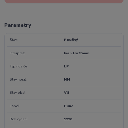
Parametry
Stav
Použitý
Interpret
Ivan Hoffman
Typ nosiče
LP
Stav nosič
NM
Stav obal
VG
Label
Punc
Rok vydání
1990