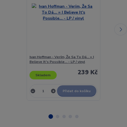
Ivan Hoffman - Verím, Že Sa To Dá... = I
Ivan Jirko - Ve
Believe It's Possible... - LP / vinyl
239 Kč
Skladem
Skladem
Přidat do košíku