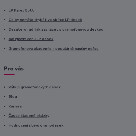
LP Karel Gott
Co by nemělo chybět ve sbírce LP desek
Desatero rad, jak zacházet s gramofonovou deskou
Jak zjistit cenu LP desek
Gramofonová akademie - populárně naučný pořad
Pro vás
Výkup gramofonových desek
Blog
Kariéra
Často kladené otázky
Hodnocení stavu gramodesek