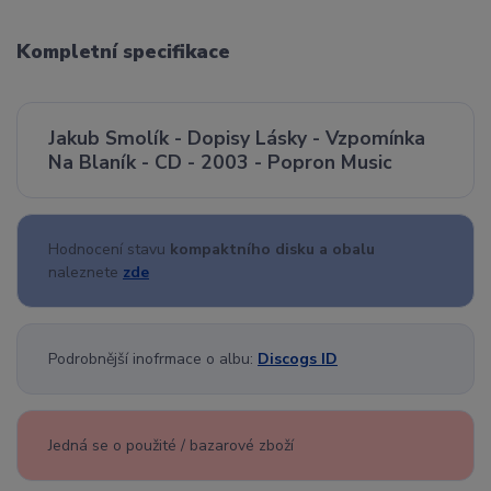
Kompletní specifikace
Jakub Smolík - Dopisy Lásky - Vzpomínka
Na Blaník - CD - 2003 - Popron Music
Hodnocení stavu
kompaktního disku a obalu
naleznete
zde
Podrobnější inofrmace o albu:
Discogs ID
Jedná se o použité / bazarové zboží