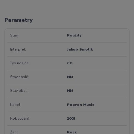
Parametry
Stav
Použitý
Interpret
Jakub Smolík
Typ nosiče
CD
Stav nosič
NM
Stav obal
NM
Label
Popron Music
Rok vydání
2003
Žánr
Rock