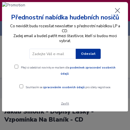
❣️ Od 4.8. do 13.8. čerpám dovolenou. Datum
expedice objednávek se posouvá na pátek
14.8.2026 🐋
Přednostní nabídka hudebních nosičů
Co nevidět budu rozesílat newsletter s přednostní nabídkou LP a
+420 725 736 293
CZK
(Po-Pá, 8 - 16 hod.)
CD.
Zadej email a budeš patřit mezi šťastlivce, kteří si budou moci
vybrat.
0
0 Kč
Odeslat
Menu
Přeji si odebírat novinky e-mailem dle
podmínek zpracování osobních
údajů
.
Alba
CD
Jakub Smolík - Dopisy Lásky - Vzpomínka Na Blaník -
Souhlasím se
zpracováním osobních údajů
pro účely registrace.
CD
Zavřít
Jakub Smolík - Dopisy Lásky -
Vzpomínka Na Blaník - CD