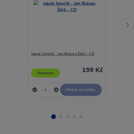
Jakub Smolík - Jen Blázen Žárlí - CD
Jakub Třasák 
199 Kč
Skladem
Skladem
Přidat do košíku