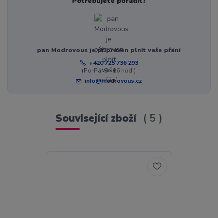
Potřebujete poradit?
pan Modrovous je připraven plnit vaše přání
+420 725 736 293
(Po-Pá, 8 - 16 hod.)
info@modrovous.cz
Související zboží
5