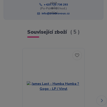
+420 725 736 293
(Po-Pá, 8 - 16 hod.)
info@modrovous.cz
Související zboží
5