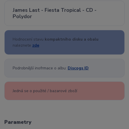
James Last - Fiesta Tropical - CD -
Polydor
Hodnocení stavu
kompaktního disku a obalu
naleznete
zde
Podrobnější inofrmace o albu:
Discogs ID
Jedná se o použité / bazarové zboží
Parametry