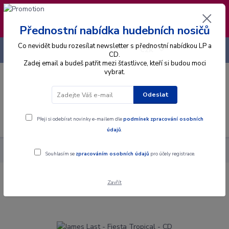
❣️ Od 4.8. do 13.8. čerpám dovolenou. Datum
expedice objednávek se posouvá na pátek
14.8.2026 🐋
Přednostní nabídka hudebních nosičů
Co nevidět budu rozesílat newsletter s přednostní nabídkou LP a
+420 725 736 293
CZK
(Po-Pá, 8 - 16 hod.)
CD.
Zadej email a budeš patřit mezi šťastlivce, kteří si budou moci
vybrat.
0
0 Kč
Odeslat
Menu
Přeji si odebírat novinky e-mailem dle
podmínek zpracování osobních
údajů
.
Alba
CD
James Last - Fiesta Tropical - CD
Souhlasím se
zpracováním osobních údajů
pro účely registrace.
Zavřít
James Last - Fiesta Tropical - CD