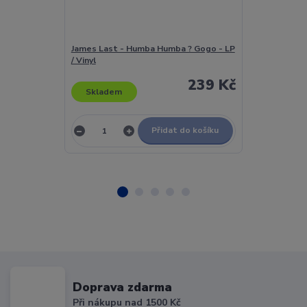
James Last - Humba Humba ? Gogo - LP
James Last - I
/ Vinyl
239 Kč
Skladem
Skladem
Přidat do košíku
Doprava zdarma
Při nákupu nad 1500 Kč