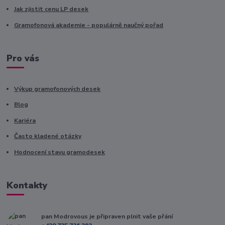
Jak zjistit cenu LP desek
Gramofonová akademie - populárně naučný pořad
Pro vás
Výkup gramofonových desek
Blog
Kariéra
Často kladené otázky
Hodnocení stavu gramodesek
Kontakty
pan Modrovous je připraven plnit vaše přání