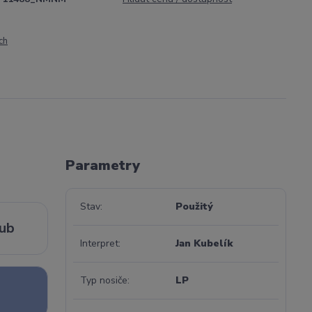
ch
Parametry
Stav
Použitý
lub
Interpret
Jan Kubelík
Typ nosiče
LP