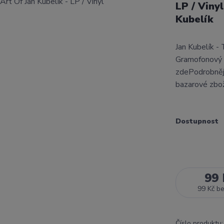
LP / Viny
Kubelík
Jan Kubelík -
Gramofonový 
zdePodrobnějš
bazarové zbo
Dostupnost
99 
99 Kč
b
Číslo produktu: