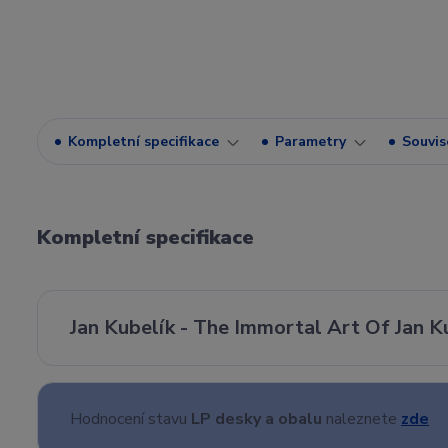
Kompletní specifikace
Parametry
Souvise
Kompletní specifikace
Jan Kubelík - The Immortal Art Of Jan 
Hodnocení stavu
LP desky a obalu
naleznete
zde