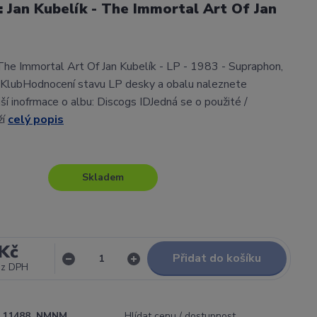
l: Jan Kubelík - The Immortal Art Of Jan
 The Immortal Art Of Jan Kubelík - LP - 1983 - Supraphon,
KlubHodnocení stavu LP desky a obalu naleznete
í inofrmace o albu: Discogs IDJedná se o použité /
ží
celý popis
Skladem
Kč
Přidat do košíku
ez DPH
11488_NMNM
Hlídat cenu / dostupnost