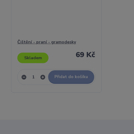
Čištění - praní - gramodesky
69 Kč
Skladem
Přidat do košíku