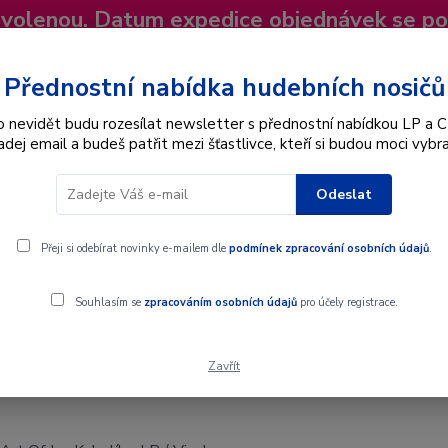
dovolenou. Datum expedice objednávek se p
niky
Nevíte si rady? Zavolejte.
+420 725
Více
Přednostní nabídka hudebních nosičů
o nevidět budu rozesílat newsletter s přednostní nabídkou LP a C
adej email a budeš patřit mezi šťastlivce, kteří si budou moci vybra
Hledat
Odeslat
Interpret
Karel Gott
Dárkové poukazy
Přeji si odebírat novinky e-mailem dle
podmínek zpracování osobních údajů
.
Jan Kubelík - LP / Vinyl
Souhlasím se
zpracováním osobních údajů
pro účely registrace.
Zavřít
Jan Kubelík - LP / Vinyl