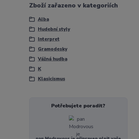
Zboží zařazeno v kategoriích
Alba
Hudební styly
Interpret
Gramodesky
Vážná hudba
K
Klasicismus
Potřebujete poradit?
pan Modrovous je připraven plnit vaše