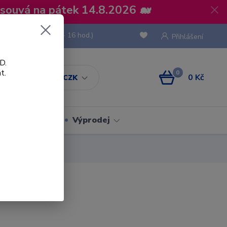
osouvá na pátek 14.8.2026 🐋
 736 293
(Po-Pá, 8 - 16 hod.)
Přihlášení
D.
t.
0
0 Kč
CZK
Obaly
Výprodej