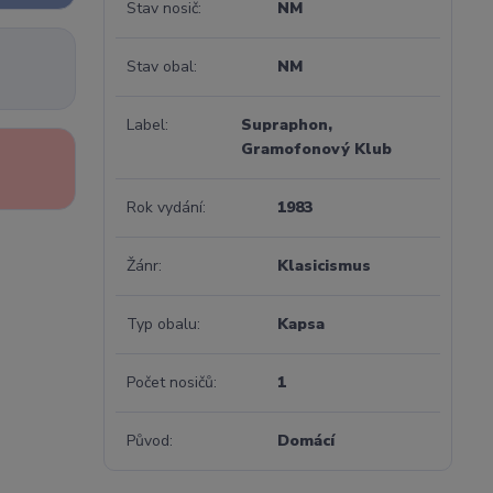
Stav nosič
NM
Stav obal
NM
Label
Supraphon,
Gramofonový Klub
Rok vydání
1983
Žánr
Klasicismus
Typ obalu
Kapsa
Počet nosičů
1
Původ
Domácí