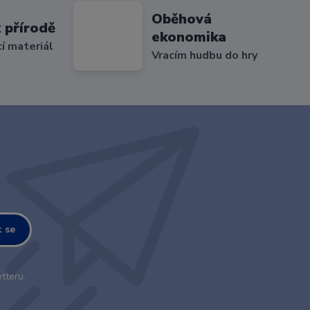
Oběhová
 přírodě
ekonomika
cí materiál
Vracím hudbu do hry
t se
tteru.