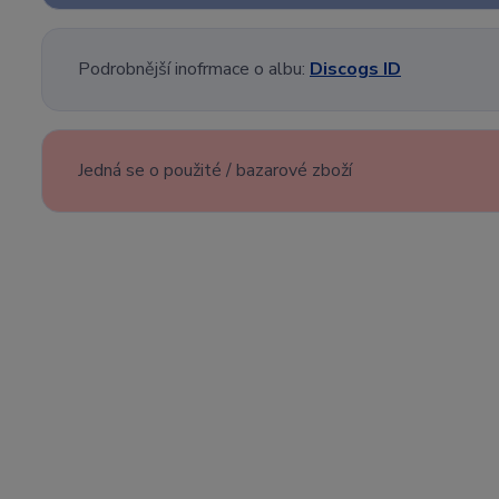
Podrobnější inofrmace o albu:
Discogs ID
Jedná se o použité / bazarové zboží