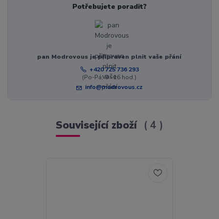
Potřebujete poradit?
pan Modrovous je připraven plnit vaše přání
+420 725 736 293
(Po-Pá, 8 - 16 hod.)
info@modrovous.cz
Související zboží
4