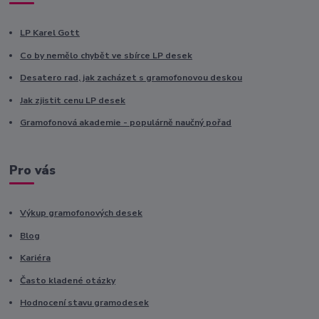
LP Karel Gott
Co by nemělo chybět ve sbírce LP desek
Desatero rad, jak zacházet s gramofonovou deskou
Jak zjistit cenu LP desek
Gramofonová akademie - populárně naučný pořad
Pro vás
Výkup gramofonových desek
Blog
Kariéra
Často kladené otázky
Hodnocení stavu gramodesek