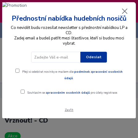
❣️ Od 4.8. do 13.8. čerpám dovolenou. Datum
expedice objednávek se posouvá na pátek
14.8.2026 🐋
Přednostní nabídka hudebních nosičů
Co nevidět budu rozesílat newsletter s přednostní nabídkou LP a
+420 725 736 293
CZK
(Po-Pá, 8 - 16 hod.)
CD.
Zadej email a budeš patřit mezi šťastlivce, kteří si budou moci
vybrat.
0
0 Kč
Odeslat
Menu
Přeji si odebírat novinky e-mailem dle
podmínek zpracování osobních
údajů
.
Alba
CD
Jan Spálený - ... Ještě Jednou Si Vrznout! - CD
Souhlasím se
zpracováním osobních údajů
pro účely registrace.
Zavřít
Jan Spálený - ... Ještě Jednou Si
Vrznout! - CD
Akce