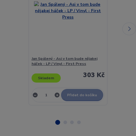
Jan Spálený - Asi v tom bude nějakej
Jan Spálený -
háček - LP / Vinyl - First Press
Háček - LP / V
303 Kč
Skladem
Skladem
Přidat do košíku