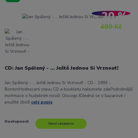
- 20 %
499 Kč
CD: Jan Spálený - ... Ještě Jednou Si Vrznout!
Jan Spálený - ... Ještě Jednou Si Vrznout! - CD - 1993 -
BontonHodnocení stavu CD a bookletu naleznete zdePodrobnější
inofrmace o hudebním nosiči: Discogs IDJedná se o bazarové /
použité zboží
celý popis
Dostupnost
Není skladem