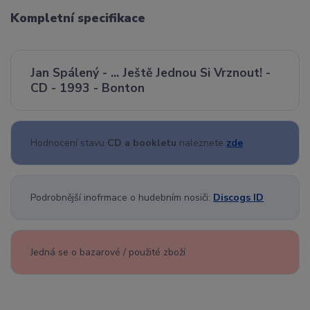
Kompletní specifikace
Jan Spálený - ... Ještě Jednou Si Vrznout! -
CD - 1993 - Bonton
Hodnocení stavu
CD a bookletu
naleznete
zde
Podrobnější inofrmace o hudebním nosiči:
Discogs ID
Jedná se o bazarové / použité zboží