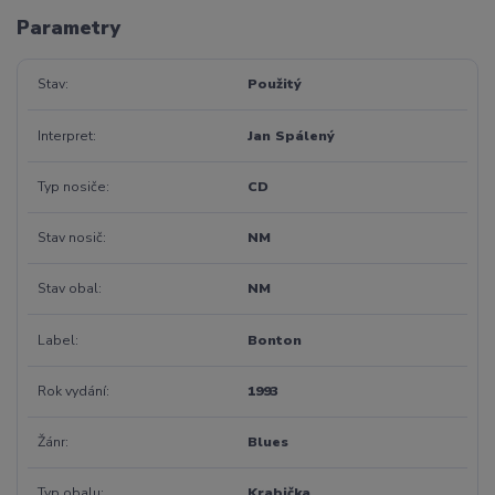
Parametry
Stav
Použitý
Interpret
Jan Spálený
Typ nosiče
CD
Stav nosič
NM
Stav obal
NM
Label
Bonton
Rok vydání
1993
Žánr
Blues
Typ obalu
Krabička