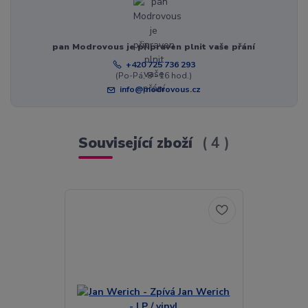
pan Modrovous je připraven plnit vaše přání
+420 725 736 293
(Po-Pá, 8 - 16 hod.)
info@modrovous.cz
Související zboží
4