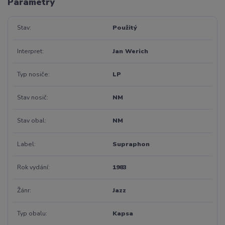
Parametry
Stav
Použitý
Interpret
Jan Werich
Typ nosiče
LP
Stav nosič
NM
Stav obal
NM
Label
Supraphon
Rok vydání
1983
Žánr
Jazz
Typ obalu
Kapsa