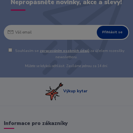
Nepropásněte novinky, akce a slevy!
Přihlásit se
Souhlasím se
zpracováním osobních údajů
za účelem rozesílky
newsletteru.
Můžete se kdykoli odhlásit. Zasíláme jednou za 14 dní.
Výkup kytar
Informace pro zákazníky