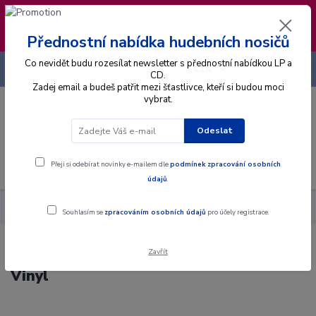
❣️ Od 4.8. do 13.8. čerpám dovolenou. Datum
expedice objednávek se posouvá na pátek
14.8.2026 🐋
Přednostní nabídka hudebních nosičů
Co nevidět budu rozesílat newsletter s přednostní nabídkou LP a
+420 725 736 293
CZK
(Po-Pá, 8 - 16 hod.)
CD.
Zadej email a budeš patřit mezi šťastlivce, kteří si budou moci
vybrat.
0
0 Kč
Odeslat
Menu
Přeji si odebírat novinky e-mailem dle
podmínek zpracování osobních
údajů
.
Alba
Gramodesky
Jan Werich - Zpívá Jan Werich - LP / Vinyl
Souhlasím se
zpracováním osobních údajů
pro účely registrace.
Zavřít
Jan Werich - Zpívá Jan Werich - LP /
Vinyl