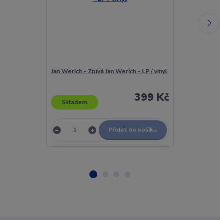
Jan Werich - Zpívá Jan Werich - LP / vinyl
Jan Werich - Z
399 Kč
Skladem
Skladem
Přidat do košíku