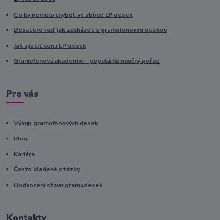
Co by nemělo chybět ve sbírce LP desek
Desatero rad, jak zacházet s gramofonovou deskou
Jak zjistit cenu LP desek
Gramofonová akademie - populárně naučný pořad
Pro vás
Výkup gramofonových desek
Blog
Kariéra
Často kladené otázky
Hodnocení stavu gramodesek
Kontakty