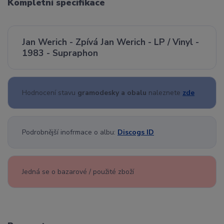
Kompletní specifikace
Jan Werich - Zpívá Jan Werich - LP / Vinyl -
1983 - Supraphon
Hodnocení stavu
gramodesky a obalu
naleznete
zde
Podrobnější inofrmace o albu:
Discogs ID
Jedná se o bazarové / použité zboží