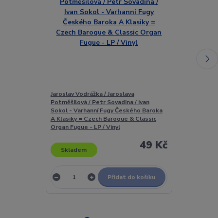
Jaroslav Vodrážka / Jaroslava
Jaroslav Vrchl
Potměšilová / Petr Sovadina / Ivan
Jaroslava Vrchl
Sokol - Varhanní Fugy Českého Baroka
A Klasiky = Czech Baroque & Classic
Organ Fugue - LP / Vinyl
49 Kč
Skladem
Skladem
Přidat do košíku