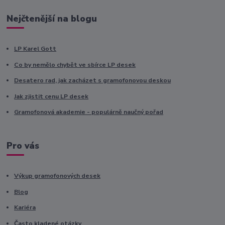
Nejčtenější na blogu
LP Karel Gott
Co by nemělo chybět ve sbírce LP desek
Desatero rad, jak zacházet s gramofonovou deskou
Jak zjistit cenu LP desek
Gramofonová akademie - populárně naučný pořad
Pro vás
Výkup gramofonových desek
Blog
Kariéra
Často kladené otázky