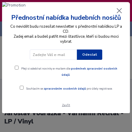
❣️ Od 4.8. do 13.8. čerpám dovolenou. Datum
expedice objednávek se posouvá na pátek
14.8.2026 🐋
Přednostní nabídka hudebních nosičů
Co nevidět budu rozesílat newsletter s přednostní nabídkou LP a
+420 725 736 293
CZK
(Po-Pá, 8 - 16 hod.)
CD.
Zadej email a budeš patřit mezi šťastlivce, kteří si budou moci
vybrat.
0
0 Kč
Odeslat
Menu
Přeji si odebírat novinky e-mailem dle
podmínek zpracování osobních
údajů
.
Alba
Gramodesky
Jaroslav Vodrážka - Varhanni Recitál - LP /
Souhlasím se
zpracováním osobních údajů
pro účely registrace.
Vinyl
Zavřít
Jaroslav Vodrážka - Varhanni Recitál -
LP / Vinyl