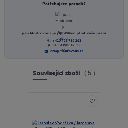
Potřebujete poradit?
pan Modrovous je připraven plnit vaše přání
+420 725 736 293
(Po-Pá, 8 - 16 hod.)
info@modrovous.cz
Související zboží
5