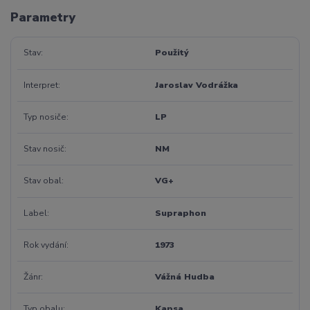
Parametry
Stav
Použitý
Interpret
Jaroslav Vodrážka
Typ nosiče
LP
Stav nosič
NM
Stav obal
VG+
Label
Supraphon
Rok vydání
1973
Žánr
Vážná Hudba
Typ obalu
Kapsa