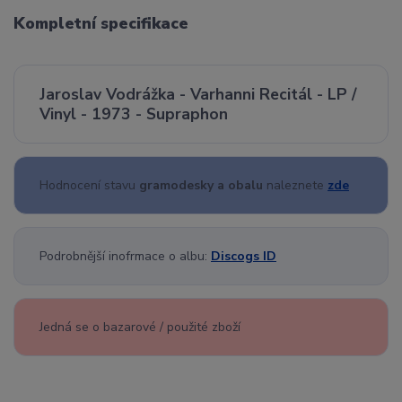
Kompletní specifikace
Jaroslav Vodrážka - Varhanni Recitál - LP /
Vinyl - 1973 - Supraphon
Hodnocení stavu
gramodesky a obalu
naleznete
zde
Podrobnější inofrmace o albu:
Discogs ID
Jedná se o bazarové / použité zboží