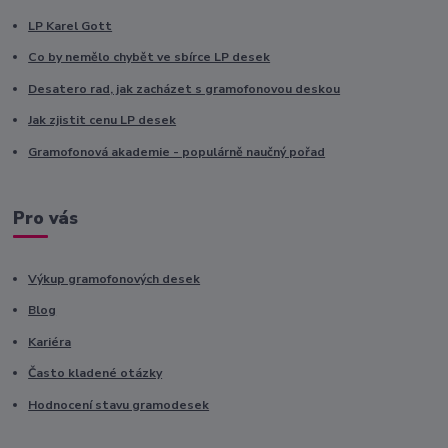
LP Karel Gott
Co by nemělo chybět ve sbírce LP desek
Desatero rad, jak zacházet s gramofonovou deskou
Jak zjistit cenu LP desek
Gramofonová akademie - populárně naučný pořad
Pro vás
Výkup gramofonových desek
Blog
Kariéra
Často kladené otázky
Hodnocení stavu gramodesek