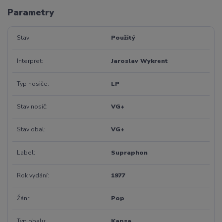
Parametry
Stav
Použitý
Interpret
Jaroslav Wykrent
Typ nosiče
LP
Stav nosič
VG+
Stav obal
VG+
Label
Supraphon
Rok vydání
1977
Žánr
Pop
Typ obalu
Kapsa