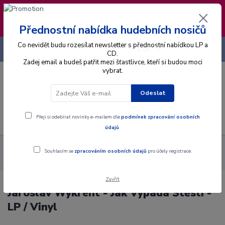
❣️ Od 4.8. do 13.8. čerpám dovolenou. Datum
expedice objednávek se posouvá na pátek
14.8.2026 🐋
Přednostní nabídka hudebních nosičů
Co nevidět budu rozesílat newsletter s přednostní nabídkou LP a
+420 725 736 293
CZK
(Po-Pá, 8 - 16 hod.)
CD.
Zadej email a budeš patřit mezi šťastlivce, kteří si budou moci
vybrat.
0
0 Kč
Odeslat
Menu
Přeji si odebírat novinky e-mailem dle
podmínek zpracování osobních
údajů
.
Alba
Gramodesky
Jaroslav Wykrent - Jak Vypadá Štěstí - LP /
Souhlasím se
zpracováním osobních údajů
pro účely registrace.
Vinyl
Zavřít
Jaroslav Wykrent - Jak Vypadá Štěstí -
LP / Vinyl