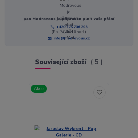
pan Modrovous je připraven plnit vaše přání
+420 725 736 293
(Po-Pá, 8 - 16 hod.)
info@modrovous.cz
Související zboží
5
Akce