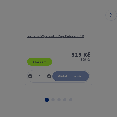
Jaroslav Wykrent - Pop Galerie - CD
Jaroslava Ada
František Něm
Ze Světa Afor
Vinyl
319 Kč
399 Kč
Skladem
Skladem
Přidat do košíku