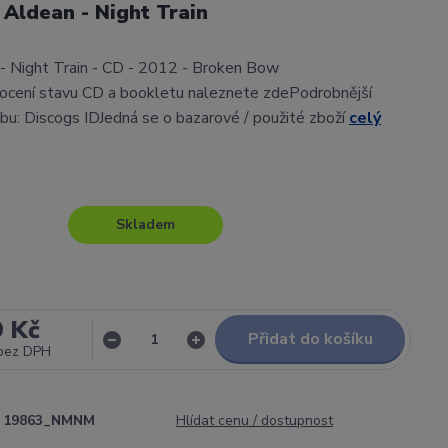
 Aldean - Night Train
- Night Train - CD - 2012 - Broken Bow
cení stavu CD a bookletu naleznete zdePodrobnější
lbu: Discogs IDJedná se o bazarové / použité zboží
celý
Skladem
9 Kč
Přidat do košíku
bez DPH
19863_NMNM
Hlídat cenu / dostupnost