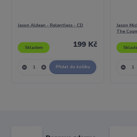
Jason Aldean - Relentless - CD
Jason Mich
The Coun
199 Kč
Skladem
Sklad
Přidat do košíku