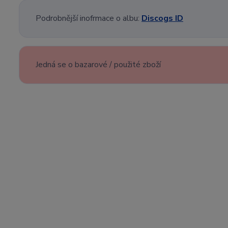
Podrobnější inofrmace o albu:
Discogs ID
Jedná se o bazarové / použité zboží