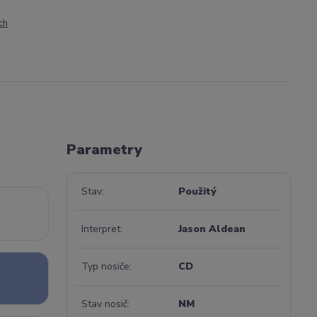
ch
Parametry
Stav
Použitý
Interpret
Jason Aldean
Typ nosiče
CD
Stav nosič
NM