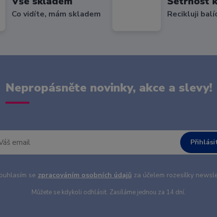
Vše skladem
Šetrnost k
Co vidíte, mám skladem
Recikluji balí
Nepropásněte novinky, akce a slevy!
Přihlási
uhlasím se
zpracováním osobních údajů
za účelem rozesílky newsle
Můžete se kdykoli odhlásit. Zasíláme jednou za 14 dní.