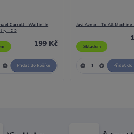
ael Carroll - Waitin' In
Javi Aznar - To All Machine
try - CD
199 Kč
em
Skladem
Přidat do košíku
Přidat do