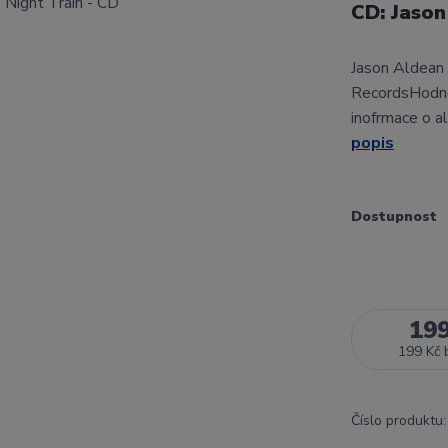
CD: Jason
Jason Aldean 
RecordsHodno
inofrmace o a
popis
Dostupnost
19
199 Kč
Číslo produktu: