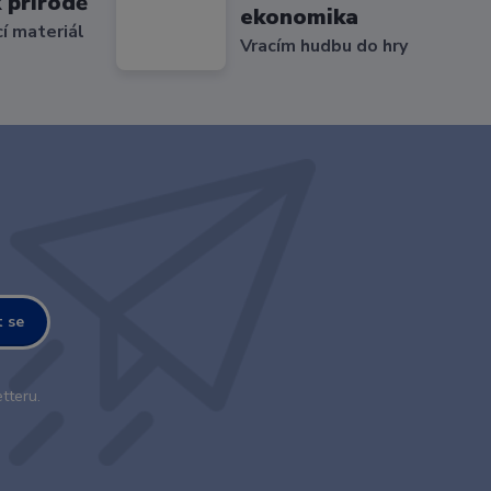
 přírodě
ekonomika
cí materiál
Vracím hudbu do hry
t se
tteru.