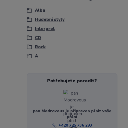
Alba
Hudební styly
Interpret
CD
Rock
A
Potřebujete poradit?
pan Modrovous je připraven plnit vaše
přání
+420 725 736 293