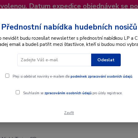
dovolenou. Datum expedice objednávek se p
niky
Nevíte si rady? Zavolejte.
+420 725
Více
Přednostní nabídka hudebních nosičů
o nevidět budu rozesílat newsletter s přednostní nabídkou LP a C
adej email a budeš patřit mezi šťastlivce, kteří si budou moci vybra
Hledat
Odeslat
Interpret
Karel Gott
Dárkové poukazy
Přeji si odebírat novinky e-mailem dle
podmínek zpracování osobních údajů
.
Souhlasím se
zpracováním osobních údajů
pro účely registrace.
Zavřít