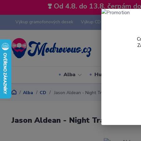
❣️ Od 4.8. do 13.8. čerpám 
Výkup gramofonových desek
Výkup CD
Výkup hi-fi tech
C
Z
Alba
Hudební styly
Alba
CD
Jason Aldean - Night Train - CD
Jason Aldean - Night Train - CD