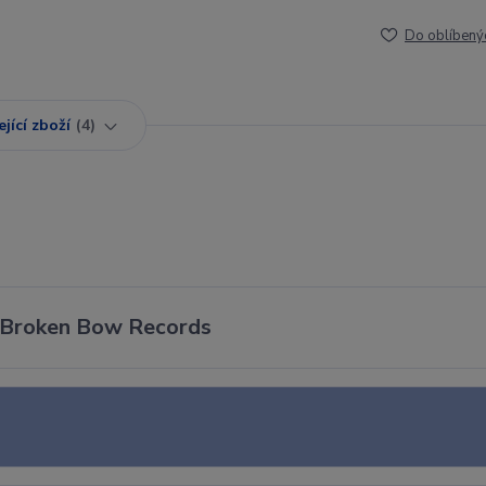
Do oblíbený
jící zboží
4
 - Broken Bow Records