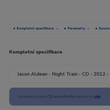
Kompletní specifikace
Parametry
Souvise
Kompletní specifikace
Jason Aldean - Night Train - CD - 2012
Hodnocení stavu
CD a bookletu
naleznete
zde