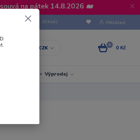
osouvá na pátek 14.8.2026 🐋
 736 293
(Po-Pá, 8 - 16 hod.)
Přihlášení
D.
t.
0
0 Kč
CZK
Obaly
Výprodej