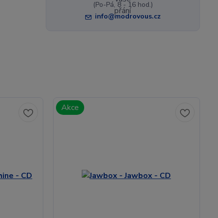
(Po-Pá, 8 - 16 hod.)
info@modrovous.cz
Akce