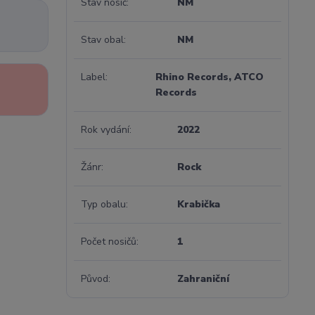
Stav nosič
NM
Stav obal
NM
Label
Rhino Records, ATCO
Records
Rok vydání
2022
Žánr
Rock
Typ obalu
Krabička
Počet nosičů
1
Původ
Zahraniční