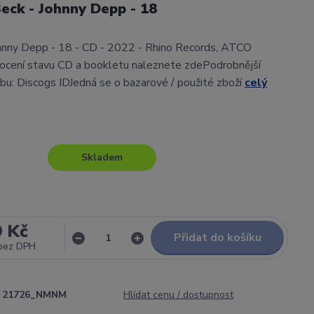
Beck - Johnny Depp - 18
ohnny Depp - 18 - CD - 2022 - Rhino Records, ATCO
cení stavu CD a bookletu naleznete zdePodrobnější
lbu: Discogs IDJedná se o bazarové / použité zboží
celý
Skladem
9 Kč
Přidat do košíku
bez DPH
21726_NMNM
Hlídat cenu / dostupnost