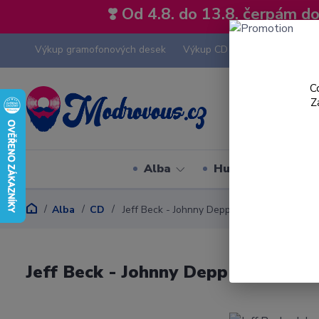
❣️ Od 4.8. do 13.8. čerpám 
Výkup gramofonových desek
Výkup CD
Výkup hi-fi tech
C
Z
Alba
Hudební styly
Alba
CD
Jeff Beck - Johnny Depp - 18 - CD
Jeff Beck - Johnny Depp - 18 - CD