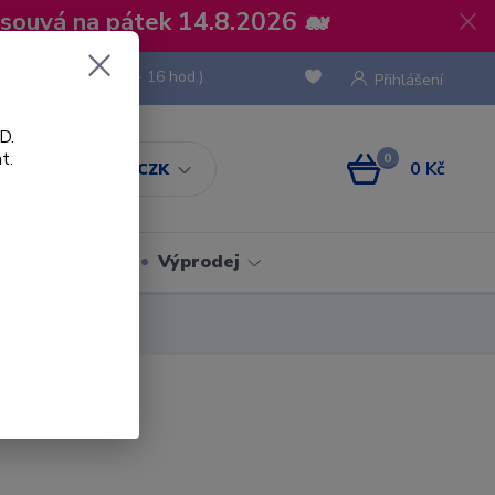
osouvá na pátek 14.8.2026 🐋
 736 293
(Po-Pá, 8 - 16 hod.)
Přihlášení
D.
t.
0
0 Kč
CZK
Obaly
Výprodej