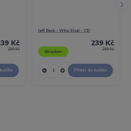
Jeff Beck - Who Else! - CD
239 Kč
239 Kč
299 Kč
299 Kč
Skladem
 košíku
Přidat do košíku