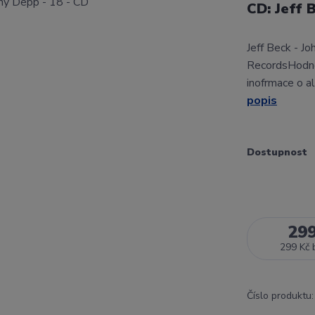
CD: Jeff 
Jeff Beck - J
RecordsHodno
inofrmace o a
popis
Dostupnost
29
299 Kč
Číslo produktu: