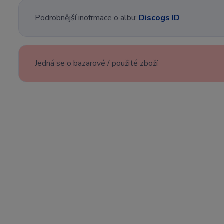
Podrobnější inofrmace o albu:
Discogs ID
Jedná se o bazarové / použité zboží