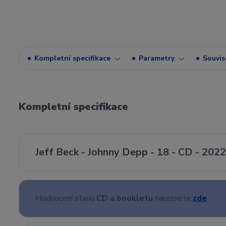
Kompletní specifikace
Parametry
Souvise
Kompletní specifikace
Jeff Beck - Johnny Depp - 18 - CD - 202
Hodnocení stavu
CD a bookletu
naleznete
zde