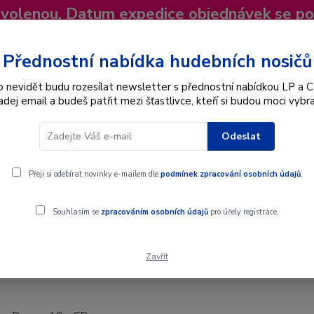
dovolenou. Datum expedice objednávek se p
niky
Nevíte si rady? Zavolejte.
+420 725
Více
Přednostní nabídka hudebních nosičů
o nevidět budu rozesílat newsletter s přednostní nabídkou LP a C
adej email a budeš patřit mezi šťastlivce, kteří si budou moci vybra
Hledat
Odeslat
Interpret
Karel Gott
Dárkové poukazy
Přeji si odebírat novinky e-mailem dle
podmínek zpracování osobních údajů
.
Souhlasím se
zpracováním osobních údajů
pro účely registrace.
Zavřít