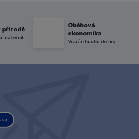
Oběhová
 přírodě
ekonomika
cí materiál
Vracím hudbu do hry
t se