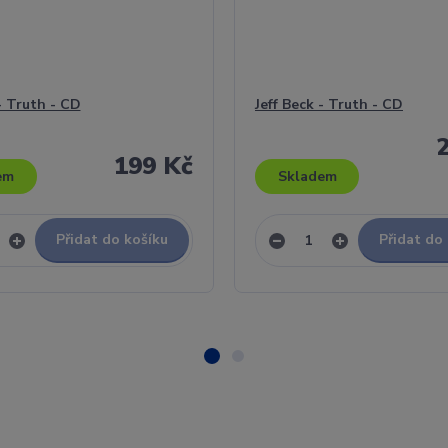
- Truth - CD
Jeff Beck - Truth - CD
199 Kč
em
Skladem
Přidat do košíku
Přidat do