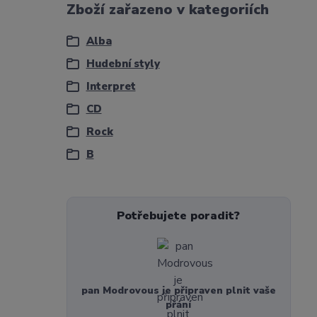
Zboží zařazeno v kategoriích
Alba
Hudební styly
Interpret
CD
Rock
B
Potřebujete poradit?
pan Modrovous je připraven plnit vaše
přání