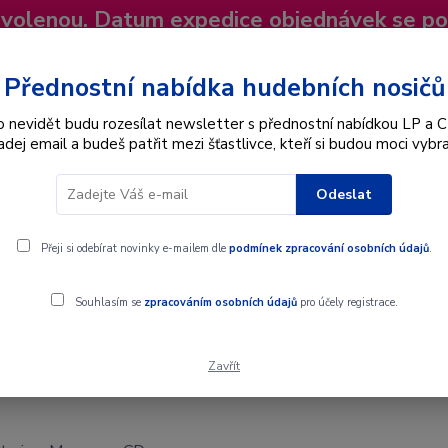
dovolenou. Datum expedice objednávek se p
niky
Nevíte si rady? Zavolejte.
+420 725
Více
Přednostní nabídka hudebních nosičů
o nevidět budu rozesílat newsletter s přednostní nabídkou LP a C
adej email a budeš patřit mezi šťastlivce, kteří si budou moci vybra
Hledat
Odeslat
Interpret
Karel Gott
Dárkové poukazy
Přeji si odebírat novinky e-mailem dle
podmínek zpracování osobních údajů
.
Souhlasím se
zpracováním osobních údajů
pro účely registrace.
Zavřít
 - CD