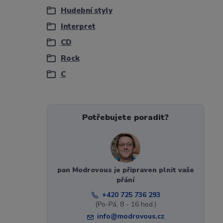
Hudební styly
Interpret
CD
Rock
C
Potřebujete poradit?
pan Modrovous je připraven plnit vaše
přání
+420 725 736 293
(Po-Pá, 8 - 16 hod.)
info@modrovous.cz