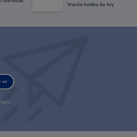
cí materiál
Vracím hudbu do hry
t se
tteru.