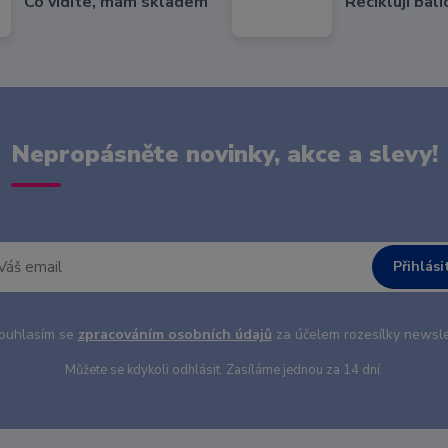
Co vidíte, mám skladem
Recikluji balí
Nepropásněte novinky, akce a slevy!
Přihlási
uhlasím se
zpracováním osobních údajů
za účelem rozesílky newsle
Můžete se kdykoli odhlásit. Zasíláme jednou za 14 dní.