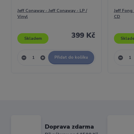
Jeff Conaway - Jeff Conaway - LP /
Jeff Fong
Vinyl
CD
399 Kč
Skladem
Sklad
Přidat do košíku
Doprava zdarma