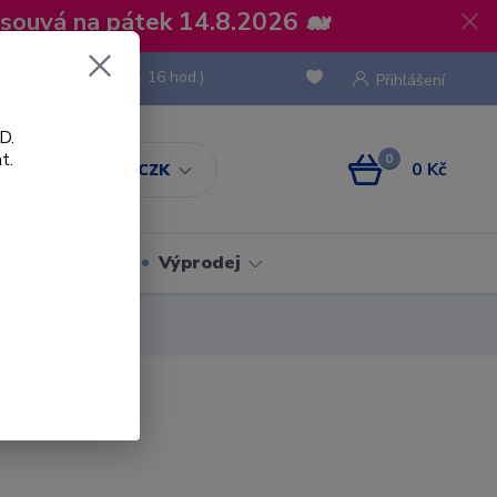
osouvá na pátek 14.8.2026 🐋
 736 293
(Po-Pá, 8 - 16 hod.)
Přihlášení
D.
t.
0
0 Kč
CZK
Obaly
Výprodej