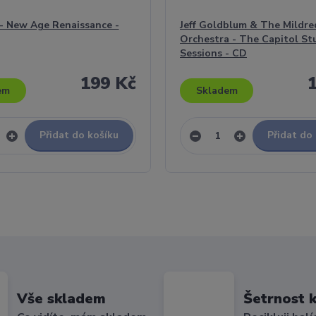
 - New Age Renaissance -
Jeff Goldblum & The Mildre
Orchestra - The Capitol St
Sessions - CD
199 Kč
em
Skladem
Přidat do košíku
Přidat do
Vše skladem
Šetrnost k