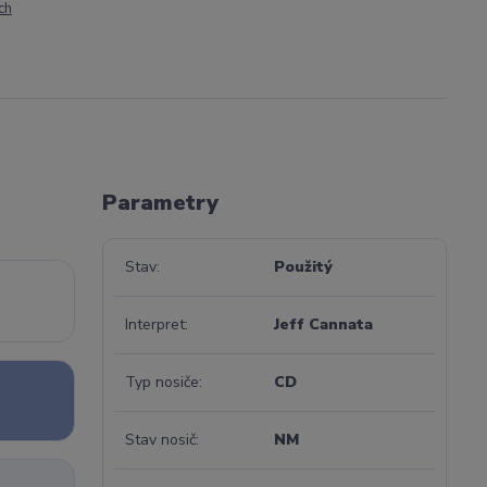
ch
Parametry
Stav
Použitý
Interpret
Jeff Cannata
Typ nosiče
CD
Stav nosič
NM