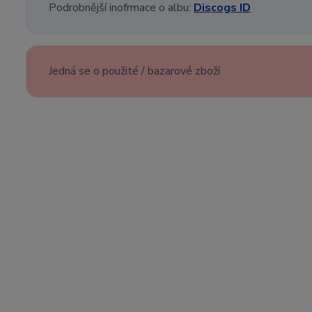
Podrobnější inofrmace o albu:
Discogs ID
Jedná se o použité / bazarové zboží