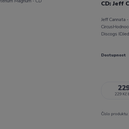
CD: Jeff
Jeff Cannata
CircusHodnoce
Discogs IDJed
Dostupnost
22
229 Kč
Číslo produktu: