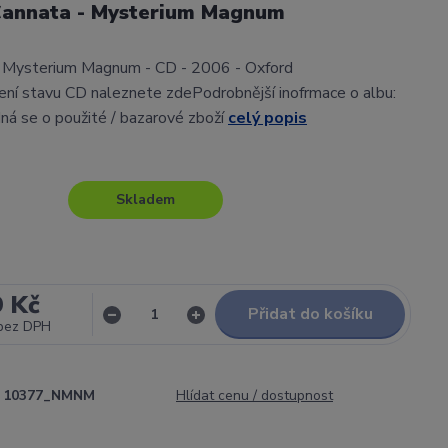
 Cannata - Mysterium Magnum
 - Mysterium Magnum - CD - 2006 - Oxford
ní stavu CD naleznete zdePodrobnější inofrmace o albu:
ná se o použité / bazarové zboží
celý popis
Skladem
9 Kč
Přidat do košíku
bez DPH
10377_NMNM
Hlídat cenu / dostupnost