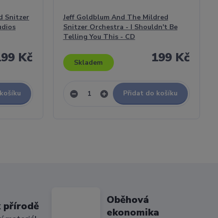
d Snitzer
Jeff Goldblum And The Mildred
udios
Snitzer Orchestra - I Shouldn't Be
Telling You This - CD
199 Kč
199 Kč
Skladem
 košíku
Přidat do košíku
Oběhová
 přírodě
ekonomika