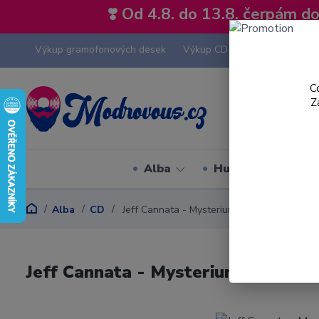
❣️ Od 4.8. do 13.8. čerpám 
Výkup gramofonových desek
Výkup CD
Výkup hi-fi tech
C
Z
Alba
Hudební styly
Alba
CD
Jeff Cannata - Mysterium Magnum - CD
Jeff Cannata - Mysterium Magnum