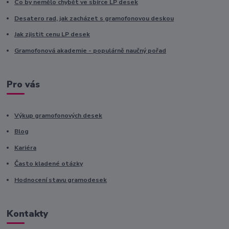
Co by nemělo chybět ve sbírce LP desek
Desatero rad, jak zacházet s gramofonovou deskou
Jak zjistit cenu LP desek
Gramofonová akademie - populárně naučný pořad
Pro vás
Výkup gramofonových desek
Blog
Kariéra
Často kladené otázky
Hodnocení stavu gramodesek
Kontakty