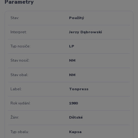
Parametry
Stav
Použitý
Interpret
Jerzy Dąbrowski
Typ nosiče
LP
Stav nosič
NM
Stav obal
NM
Label
Tonpress
Rok vydání
1980
Žánr
Dětské
Typ obalu
Kapsa