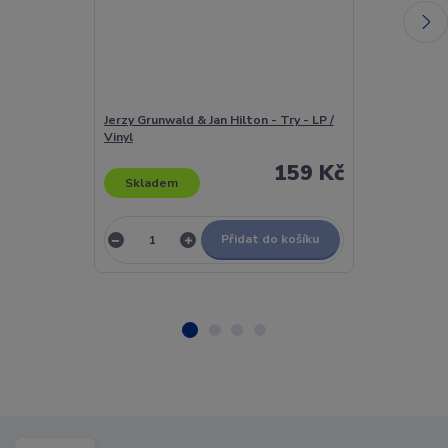
Jerzy Grunwald & Jan Hilton - Try - LP /
Jerzy Połomsk
Vinyl
LP / Vinyl
159 Kč
Skladem
Skladem
Přidat do košíku