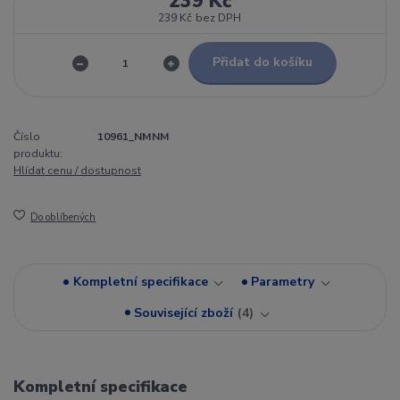
239 Kč
239 Kč
bez DPH
Přidat do košíku
Číslo
10961_NMNM
produktu:
Hlídat cenu / dostupnost
Do oblíbených
Kompletní specifikace
Parametry
Související zboží
4
Kompletní specifikace