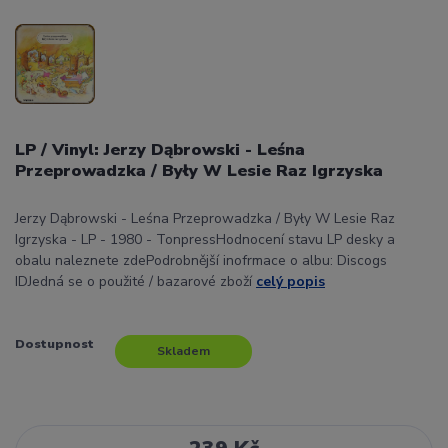
LP / Vinyl: Jerzy Dąbrowski - Leśna
Przeprowadzka / Były W Lesie Raz Igrzyska
Jerzy Dąbrowski - Leśna Przeprowadzka / Były W Lesie Raz
Igrzyska - LP - 1980 - TonpressHodnocení stavu LP desky a
obalu naleznete zdePodrobnější inofrmace o albu: Discogs
IDJedná se o použité / bazarové zboží
celý popis
Dostupnost
Skladem