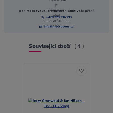
pan Modrovous je připraven plnit vaše přání
+420 725 736 293
(Po-Pá, 8 - 16 hod.)
info@modrovous.cz
Související zboží
4