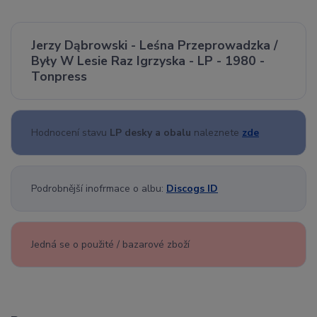
Jerzy Dąbrowski - Leśna Przeprowadzka /
Były W Lesie Raz Igrzyska - LP - 1980 -
Tonpress
Hodnocení stavu
LP desky a obalu
naleznete
zde
Podrobnější inofrmace o albu:
Discogs ID
Jedná se o použité / bazarové zboží