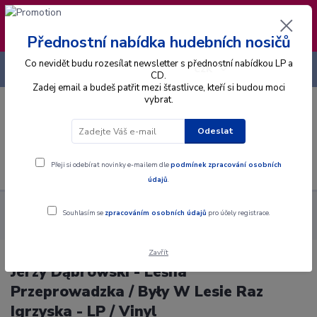
❣️ Od 4.8. do 13.8. čerpám dovolenou. Datum
expedice objednávek se posouvá na pátek
14.8.2026 🐋
Přednostní nabídka hudebních nosičů
Co nevidět budu rozesílat newsletter s přednostní nabídkou LP a
+420 725 736 293
CZK
(Po-Pá, 8 - 16 hod.)
CD.
Zadej email a budeš patřit mezi šťastlivce, kteří si budou moci
vybrat.
0
0 Kč
Odeslat
Menu
Přeji si odebírat novinky e-mailem dle
podmínek zpracování osobních
údajů
.
Alba
Gramodesky
Jerzy Dąbrowski - Leśna Przeprowadzka /
Souhlasím se
zpracováním osobních údajů
pro účely registrace.
Były W Lesie Raz Igrzyska - LP / Vinyl
Zavřít
Jerzy Dąbrowski - Leśna
Przeprowadzka / Były W Lesie Raz
Igrzyska - LP / Vinyl