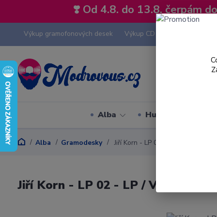
❣️ Od 4.8. do 13.8. čerpám 
Výkup gramofonových desek
Výkup CD
Výkup hi-fi tech
C
Z
Alba
Hudební styly
Alba
Gramodesky
Jiří Korn - LP 02 - LP / Vinyl
Jiří Korn - LP 02 - LP / Vinyl