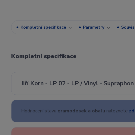
Kompletní specifikace
Parametry
Souvise
Kompletní specifikace
Jiří Korn - LP 02 - LP / Vinyl - Supraphon
Hodnocení stavu
gramodesek a obalu
naleznete
zd