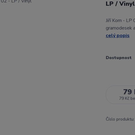
LP / Vinyl
Jiří Korn - L
gramodesek a 
celý popis
Dostupnost
79 
79 Kč
b
Číslo produktu: