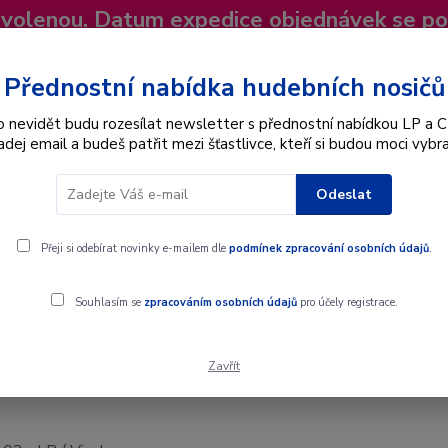
dovolenou. Datum expedice objednávek se p
niky
Nevíte si rady? Zavolejte.
+420 725
Více
Přednostní nabídka hudebních nosičů
o nevidět budu rozesílat newsletter s přednostní nabídkou LP a C
adej email a budeš patřit mezi šťastlivce, kteří si budou moci vybra
Hledat
Odeslat
Interpret
Karel Gott
Dárkové poukazy
Přeji si odebírat novinky e-mailem dle
podmínek zpracování osobních údajů
.
Souhlasím se
zpracováním osobních údajů
pro účely registrace.
Zavřít