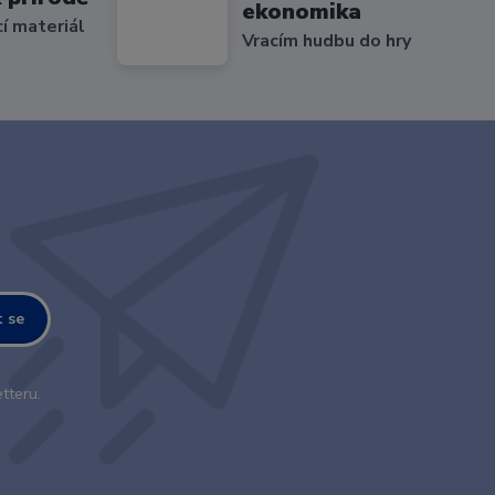
ekonomika
cí materiál
Vracím hudbu do hry
t se
tteru.