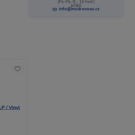
(Po-Pá, 8 - 16 hod.)
info@modrovous.cz