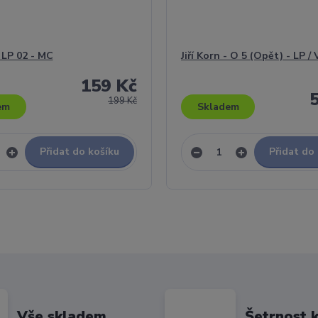
- LP 02 - MC
Jiří Korn - O 5 (Opět) - LP / 
159 Kč
199 Kč
em
Skladem
Přidat do košíku
Přidat do
Vše skladem
Šetrnost k