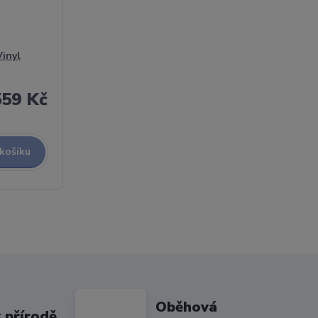
Vinyl
559 Kč
 košíku
Oběhová
 přírodě