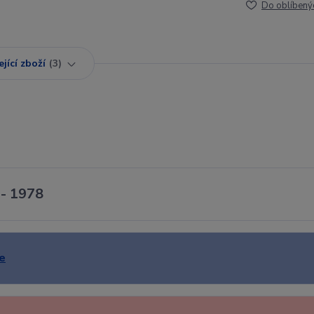
Do oblíbený
jící zboží
3
 - 1978
e