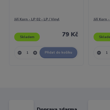
Jiří Korn - LP 02 - LP / Vinyl
Jiří Korn 
79 Kč
Skladem
Sklad
Přidat do košíku
Doprava zdarma