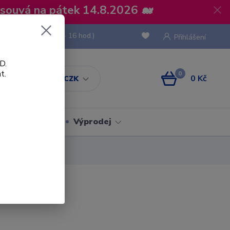
osouvá na pátek 14.8.2026 🐋
 736 293
(Po-Pá, 8 - 16 hod.)
Přihlášení
D.
t.
0
0 Kč
CZK
Obaly
Výprodej