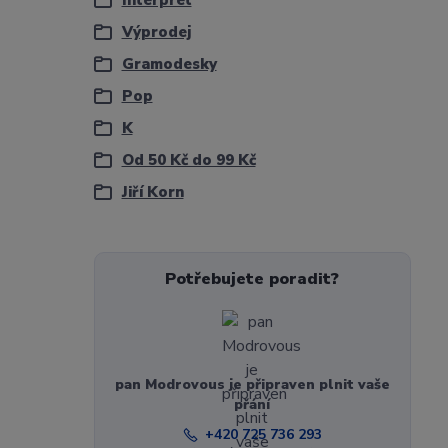
Interpret
Výprodej
Gramodesky
Pop
K
Od 50 Kč do 99 Kč
Jiří Korn
Potřebujete poradit?
pan Modrovous je připraven plnit vaše
přání
+420 725 736 293