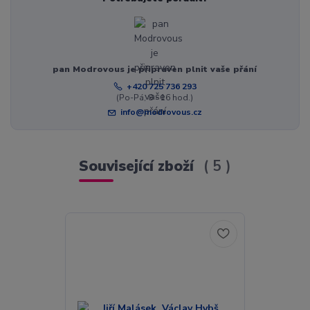
pan Modrovous je připraven plnit vaše přání
+420 725 736 293
(Po-Pá, 8 - 16 hod.)
info@modrovous.cz
Související zboží
5