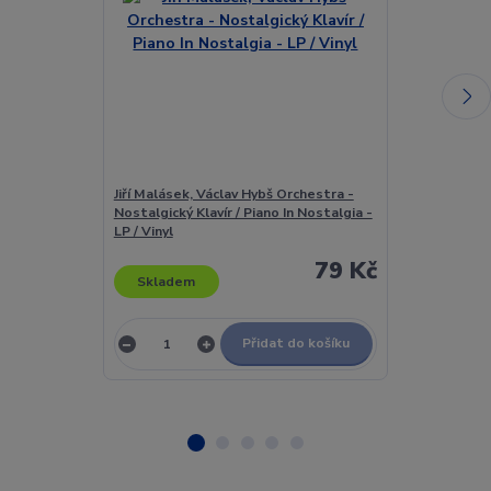
Jiří Malásek, Václav Hybš Orchestra -
Jiří Malásek, 
Nostalgický Klavír / Piano In Nostalgia -
Nostalgický Kl
LP / Vinyl
LP / Vinyl
79 Kč
Skladem
Skladem
Přidat do košíku