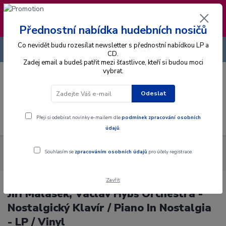
❣️ Od 4.8. do 13.8. čerpám dovolenou. Datum
expedice objednávek se posouvá na pátek
14.8.2026 🐋
Přednostní nabídka hudebních nosičů
Co nevidět budu rozesílat newsletter s přednostní nabídkou LP a
+420 725 736 293
CZK
(Po-Pá, 8 - 16 hod.)
CD.
Zadej email a budeš patřit mezi šťastlivce, kteří si budou moci
vybrat.
0
0 Kč
Odeslat
Menu
Přeji si odebírat novinky e-mailem dle
podmínek zpracování osobních
údajů
.
Alba
Gramodesky
Jiří Malásek, Václav Hybš Orchestra -
Souhlasím se
zpracováním osobních údajů
pro účely registrace.
Nostalgický Klavír / Piano In Nostalgia - LP / Vinyl
Zavřít
Jiří Malásek, Václav Hybš Orchestra -
Nostalgický Klavír / Piano In Nostalgia
- LP / Vinyl