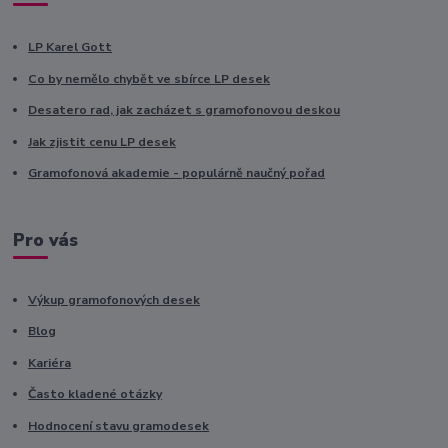
LP Karel Gott
Co by nemělo chybět ve sbírce LP desek
Desatero rad, jak zacházet s gramofonovou deskou
Jak zjistit cenu LP desek
Gramofonová akademie - populárně naučný pořad
Pro vás
Výkup gramofonových desek
Blog
Kariéra
Často kladené otázky
Hodnocení stavu gramodesek