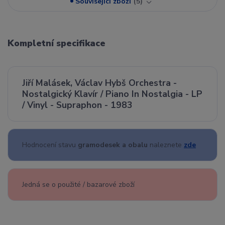
Související zboží
5
Kompletní specifikace
Jiří Malásek, Václav Hybš Orchestra -
Nostalgický Klavír / Piano In Nostalgia - LP
/ Vinyl - Supraphon - 1983
Hodnocení stavu
gramodesek a obalu
naleznete
zde
Jedná se o použité / bazarové zboží