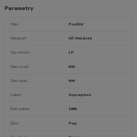
Parametry
Stav
Použitý
Interpret
Jiří Malásek
Typ nosiče
LP
Stav nosič
NM
Stav obal
NM
Label
Supraphon
Rok vydání
1983
Žánr
Pop